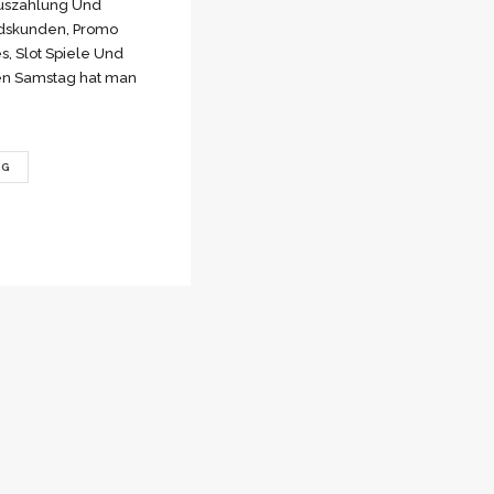
Auszahlung Und
ndskunden, Promo
s, Slot Spiele Und
n Samstag hat man
NG