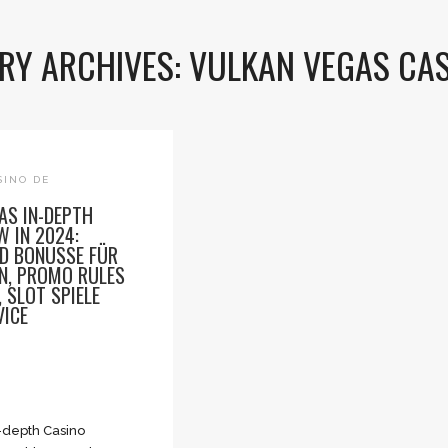
RY ARCHIVES:
VULKAN VEGAS CAS
SINO DE
AS IN-DEPTH
W IN 2024:
D BONUSSE FÜR
N, PROMO RULES
 SLOT SPIELE
VICE
-depth Casino