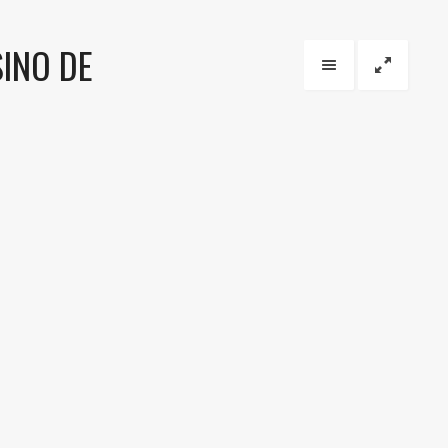
INO DE