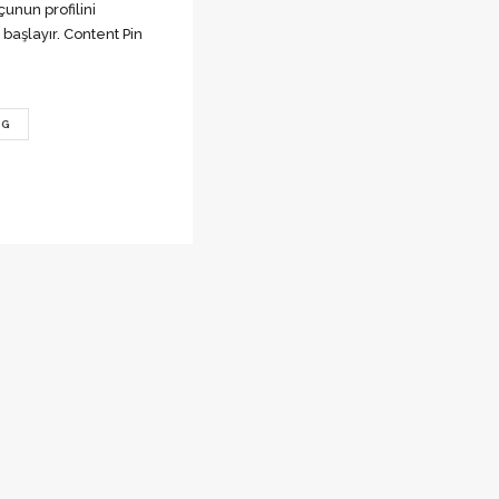
unun profilini
aşlayır. Content Pin
NG