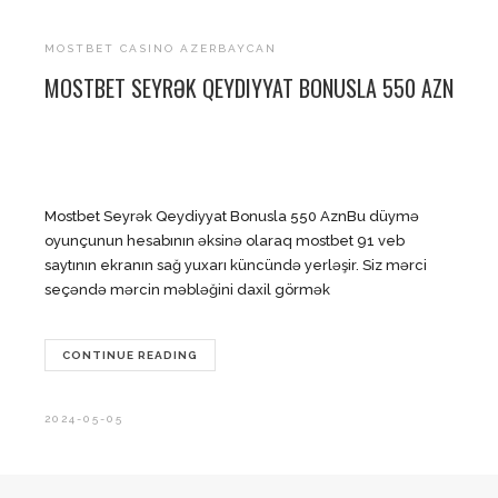
MOSTBET CASINO AZERBAYCAN
MOSTBET SEYRƏK QEYDIYYAT BONUSLA 550 AZN
Mostbet Seyrək Qeydiyyat Bonusla 550 AznBu düymə
oyunçunun hesabının əksinə olaraq mostbet 91 veb
saytının ekranın sağ yuxarı küncündə yerləşir. Siz mərci
seçəndə mərcin məbləğini daxil görmək
CONTINUE READING
2024-05-05