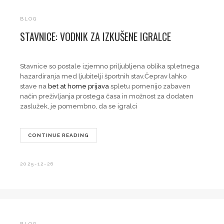
BLOG
STAVNICE: VODNIK ZA IZKUŠENE IGRALCE
Stavnice so postale izjemno priljubljena oblika spletnega
hazardiranja med ljubitelji športnih stav.Čeprav lahko
stave na
bet at home prijava
spletu pomenijo zabaven
način preživljanja prostega časa in možnost za dodaten
zaslužek, je pomembno, da se igralci
CONTINUE READING
2025-12-26
BLOG