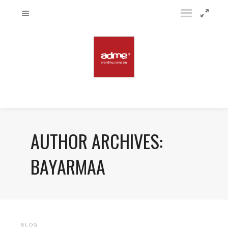
AUTHOR ARCHIVES:
BAYARMAA
BLOG