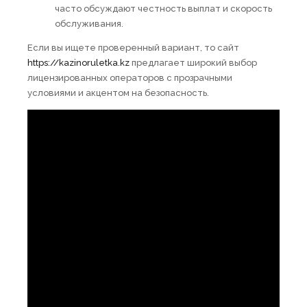
часто обсуждают честность выплат и скорость
обслуживания.
Если вы ищете проверенный вариант, то сайт
https://kazinoruletka.kz
предлагает широкий выбор
лицензированных операторов с прозрачными
условиями и акцентом на безопасность.