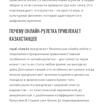
привлекла более 1,2 миллиона новых игроков, а общий
оборот в этом сегменте превысил 350 млн тенге.Это
подтверждает, что рулетка – не просто игра, а
культурный феномен, который адаптируется к
цифровому времени.
ПОЧЕМУ ОНЛАЙН‑РУЛЕТКА ПРИВЛЕКАЕТ
КАЗАХСТАНЦЕВ
royal-claw.kz
предлагает безопасную ruletka online с
лицензией и прозрачными правилами.Главная
особенность онлайн‑рулетки – доступность: игрок
может сесть за стол в любое время, не выходя из
дома.Для казахстанцев это особенно актуально, когда
многие предпочитают экономить время и деньги на
поездках в физические казино.Кроме того,
онлайн‑рулетка предлагает широкий спектр
вариантов – от классической европейской до
американской, с различными коэффициентами и
бонусами.В стране уже более 30 лицензированных