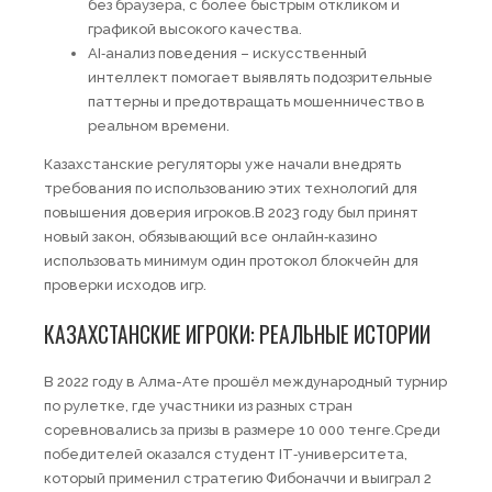
без браузера, с более быстрым откликом и
графикой высокого качества.
AI‑анализ поведения – искусственный
интеллект помогает выявлять подозрительные
паттерны и предотвращать мошенничество в
реальном времени.
Казахстанские регуляторы уже начали внедрять
требования по использованию этих технологий для
повышения доверия игроков.В 2023 году был принят
новый закон, обязывающий все онлайн‑казино
использовать минимум один протокол блокчейн для
проверки исходов игр.
КАЗАХСТАНСКИЕ ИГРОКИ: РЕАЛЬНЫЕ ИСТОРИИ
В 2022 году в Алма-Ате прошёл международный турнир
по рулетке, где участники из разных стран
соревновались за призы в размере 10 000 тенге.Среди
победителей оказался студент IT‑университета,
который применил стратегию Фибоначчи и выиграл 2