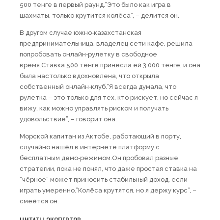
500 тенге в первый раунд.”Это было как игра в
шахматы, только крутится колёса”, – делится он.
В другом случае южно‑казахстанская
предпринимательница, владелец сети кафе, решила
попробовать онлайн‑рулетку в свободное
время.Ставка 500 тенге принесла ей 3 000 тенге, и она
была настолько вдохновлена, что открыла
собственный онлайн‑клуб.”Я всегда думала, что
рулетка – это только для тех, кто рискует, но сейчас я
вижу, как можно управлять риском и получать
удовольствие”, – говорит она.
Морской капитан из Актобе, работающий в порту,
случайно нашёл в интернете платформу с
бесплатным демо‑режимом.Он пробовал разные
стратегии, пока не понял, что даже простая ставка на
“чёрное” может приносить стабильный доход, если
играть умеренно.”Колёса крутятся, но я держу курс”, –
смеётся он.
ЦИТАТЫ ЭКСПЕРТОВ