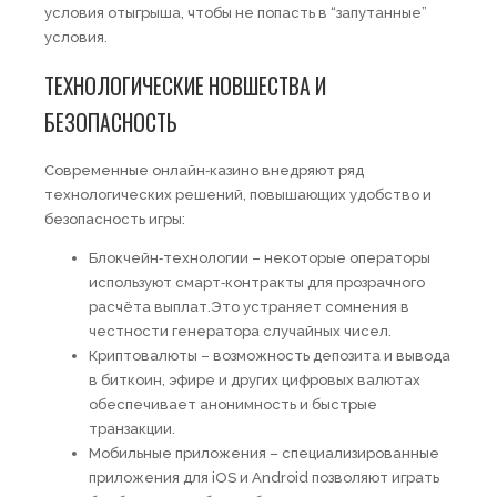
условия отыгрыша, чтобы не попасть в “запутанные”
условия.
ТЕХНОЛОГИЧЕСКИЕ НОВШЕСТВА И
БЕЗОПАСНОСТЬ
Современные онлайн‑казино внедряют ряд
технологических решений, повышающих удобство и
безопасность игры:
Блокчейн‑технологии – некоторые операторы
используют смарт‑контракты для прозрачного
расчёта выплат.Это устраняет сомнения в
честности генератора случайных чисел.
Криптовалюты – возможность депозита и вывода
в биткоин, эфире и других цифровых валютах
обеспечивает анонимность и быстрые
транзакции.
Мобильные приложения – специализированные
приложения для iOS и Android позволяют играть