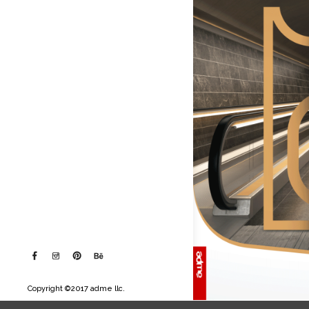
21
1-
21
1-
22
1-
22
niildeg-
1
NIILDEG-
1
niildeg-
2
NIILDEG-
2
Copyright ©2017 adme llc.