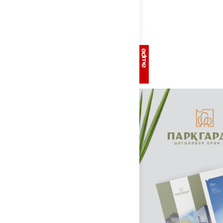
8
1-
9
1-
9
1-
10
1-
10
1-
12
1-
12
1-
13