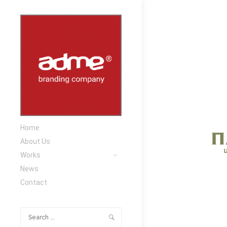
1-
1
1-
1
1-
2
1-
2
1-
Home
3
About Us
1-
Works
3
News
1-
Contact
4
1-
4