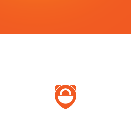
4
(8)
4
(8)
4
(9)
4
(9)
4
(11)
4
(11)
4
(12)
4