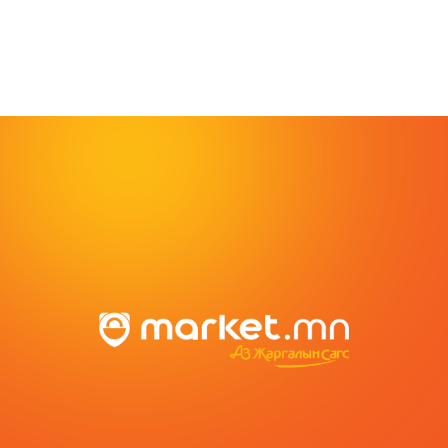
4
(4)
4
(4)
4
(5)
4
(5)
4
(6)
4
(6)
4
(7)
4
(7)