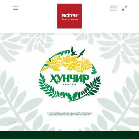
34502284_2053444994928838_5783167021613056000_o
34511294_2053445131595491_8198274131980976128_o
34535876_2053445111595493_2590517869703856128_o
34557305_2053446888261982_3353406526508236800_o
34560770_2053447888261882_6152648446609195008_o
34581164_2053446684928669_5558831581138780160_o
34582145_2053445018262169_8749708964549099520_o
34596908_2053445171595487_8010100323274194944_o
34606708_2053444804928857_6568998062272806912_o
34666099_2053444861595518_3649850460677865472_o
34687538_2053446268262044_7780533294805811200_o
34688257_2053446458262025_1437544834079391744_o
34728336_2053444684928869_5148594769089265664_o
34775592_2053444788262192_2271915945851092992_o
34794699_2053447291595275_3236321848253743104_o