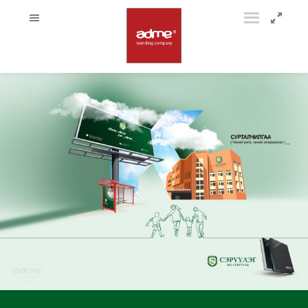
09
22219583_2018733308140473_2474901936470526450_o
19
11
13-
1
0
13
17632164_1852954131644593_5032705428060558744_o
17636747_1852953934977946_8480523589092913357_o
17622008_1852954048311268_549032996256238995_o
15-
1
10
16
07
14