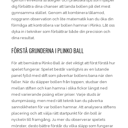
igenom effektiva strategier och praktiska tips som hjälper
dig förbättra dina chanser att landa bollen på det mest
gynnsamma stället. Genom att kombinera tålamod,
noggrann observation och lite matematik kan du öka din
förmåga att kontrollera var bollen hamnar i Plinko. Låt oss
dyka in i tekniker som förbättrar både din precision och
dina resultat.
FÖRSTÅ GRUNDERNA I PLINKO BALL
För att bemästra Plinko Ball är det viktigt att först förstå hur
spelet fungerar. Spelet består vanligtvis av en lutande
panel fylld med stift som påverkar bollens bana när den
faller. När du släpper bollen från toppen, studsar den
mellan stiften och kan hamna i olika fickor längst ned
med varierande poäng eller priser. Varje studs är
slumpmässig, men med rätt teknik kan du påverka
sannolikheten för var bollen hamnar. Att analysera stiftens
placering och att välja rätt startpunkt för din boll är
nyckeln till framgång. Ju mer du observerar spelets
mönster, desto bättre förstår du vilka släpp som fungerar