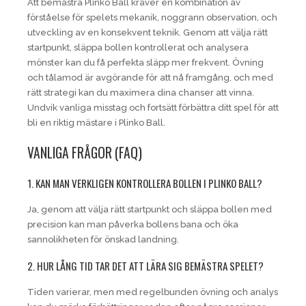
Att bemästra Plinko Ball kräver en kombination av
förståelse för spelets mekanik, noggrann observation, och
utveckling av en konsekvent teknik. Genom att välja rätt
startpunkt, släppa bollen kontrollerat och analysera
mönster kan du få perfekta släpp mer frekvent. Övning
och tålamod är avgörande för att nå framgång, och med
rätt strategi kan du maximera dina chanser att vinna.
Undvik vanliga misstag och fortsätt förbättra ditt spel för att
bli en riktig mästare i Plinko Ball.
VANLIGA FRÅGOR (FAQ)
1. KAN MAN VERKLIGEN KONTROLLERA BOLLEN I PLINKO BALL?
Ja, genom att välja rätt startpunkt och släppa bollen med
precision kan man påverka bollens bana och öka
sannolikheten för önskad landning.
2. HUR LÅNG TID TAR DET ATT LÄRA SIG BEMÄSTRA SPELET?
Tiden varierar, men med regelbunden övning och analys