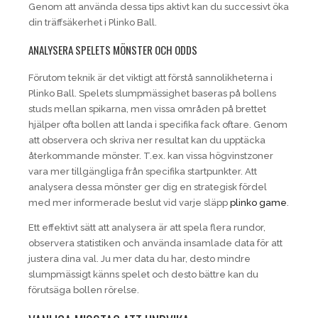
Genom att använda dessa tips aktivt kan du successivt öka
din träffsäkerhet i Plinko Ball.
ANALYSERA SPELETS MÖNSTER OCH ODDS
Förutom teknik är det viktigt att förstå sannolikheterna i
Plinko Ball. Spelets slumpmässighet baseras på bollens
studs mellan spikarna, men vissa områden på brettet
hjälper ofta bollen att landa i specifika fack oftare. Genom
att observera och skriva ner resultat kan du upptäcka
återkommande mönster. T.ex. kan vissa högvinstzoner
vara mer tillgängliga från specifika startpunkter. Att
analysera dessa mönster ger dig en strategisk fördel
med mer informerade beslut vid varje släpp
plinko game
.
Ett effektivt sätt att analysera är att spela flera rundor,
observera statistiken och använda insamlade data för att
justera dina val. Ju mer data du har, desto mindre
slumpmässigt känns spelet och desto bättre kan du
förutsäga bollen rörelse.