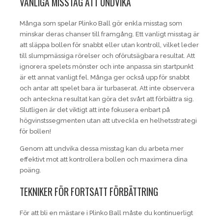
VANLIGA MISSTAG ATT UNDVIKA
Många som spelar Plinko Ball gör enkla misstag som
minskar deras chanser till framgång. Ett vanligt misstag är
att släppa bollen för snabbt eller utan kontroll, vilket leder
till slumpmässiga rörelser och oförutsägbara resultat. Att
ignorera spelets mönster och inte anpassa sin startpunkt
är ett annat vanligt fel. Många ger också upp för snabbt
och antar att spelet bara är turbaserat. Att inte observera
och anteckna resultat kan göra det svårt att förbättra sig.
Slutligen är det viktigt att inte fokusera enbart på
högvinstssegmenten utan att utveckla en helhetsstrategi
för bollen!
Genom att undvika dessa misstag kan du arbeta mer
effektivt mot att kontrollera bollen och maximera dina
poäng.
TEKNIKER FÖR FORTSATT FÖRBÄTTRING
För att bli en mästare i Plinko Ball måste du kontinuerligt