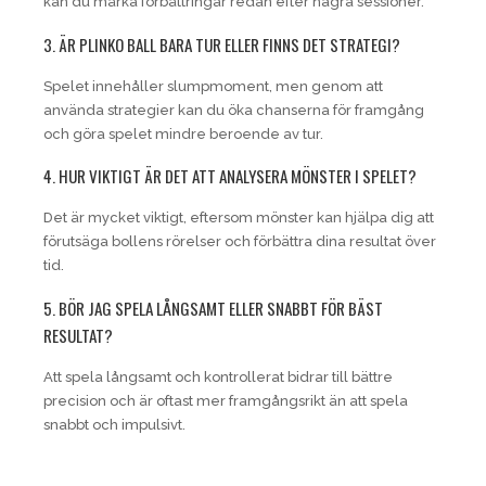
kan du märka förbättringar redan efter några sessioner.
3. ÄR PLINKO BALL BARA TUR ELLER FINNS DET STRATEGI?
Spelet innehåller slumpmoment, men genom att
använda strategier kan du öka chanserna för framgång
och göra spelet mindre beroende av tur.
4. HUR VIKTIGT ÄR DET ATT ANALYSERA MÖNSTER I SPELET?
Det är mycket viktigt, eftersom mönster kan hjälpa dig att
förutsäga bollens rörelser och förbättra dina resultat över
tid.
5. BÖR JAG SPELA LÅNGSAMT ELLER SNABBT FÖR BÄST
RESULTAT?
Att spela långsamt och kontrollerat bidrar till bättre
precision och är oftast mer framgångsrikt än att spela
snabbt och impulsivt.