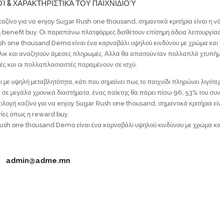
 & ΧΑΡΑΚΤΗΡΙΣΤΙΚΆ ΤΟΥ ΠΑΙΧΝΙΔΙΟΎ
καζίνο για να enjoy Sugar Rush one thousand, σημαντικά κριτήρια είναι η νό
η benefit buy. Οι παραπάνω πλατφόρμες διαθέτουν επίσημη άδεια λειτουργί
sh one thousand Demo είναι ένα καρναβάλι υψηλού κινδύνου με χρώμα και χά
ικ και αναζητούν άμεσες πληρωμές. Αλλά θα απαιτούνταν πολλαπλά χτυπήματα
ς και οι πολλαπλασιαστές παραμένουν σε ισχύ.
 με υψηλή μεταβλητότητα, κάτι που σημαίνει πως το παιχνίδι πληρώνει λιγότε
 σε μεγάλα χρονικά διαστήματα, ένας παίκτης θα πάρει πίσω 96, 53% του συ
ιλογή καζίνο για να enjoy Sugar Rush one thousand, σημαντικά κριτήρια είν
γίες όπως η reward buy.
ush one thousand Demo είναι ένα καρναβάλι υψηλού κινδύνου με χρώμα κα
admin@adme.mn