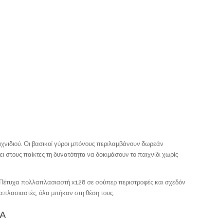
νιδιού. Οι βασικοί γύροι μπόνους περιλαμβάνουν δωρεάν
στους παίκτες τη δυνατότητα να δοκιμάσουν το παιχνίδι χωρίς
ο. Πέτυχα πολλαπλασιαστή x128 σε σούπερ περιστροφές και σχεδόν
απλασιαστές, όλα μπήκαν στη θέση τους.
ΔΑ