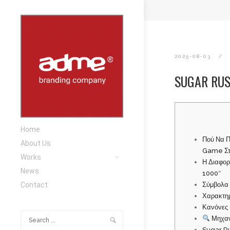
2025-08-03
SUGAR RU
Home
Πού Να Π
About Us
Game Στ
Works
Η Διαφορ
News
1000″
Σύμβολα 
Contact
Χαρακτηρ
Κανόνες 
Μηχανι
Sugar R