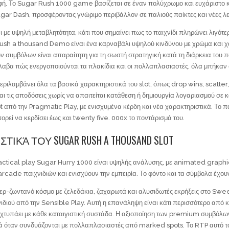
ή. Το Sugar Rush 1000 game βασίζεται σε έναν πολύχρωμο και ευχάριστο κό
ugar Dash, προσφέροντας γνώριμο περιβάλλον σε παλιούς παίκτες και νέες λ
 με υψηλή μεταβλητότητα, κάτι που σημαίνει πως το παιχνίδι πληρώνει λιγότε
ush a thousand Demo είναι ένα καρναβάλι υψηλού κινδύνου με χρώμα και χ
 συμβόλων είναι απαραίτητη για τη σωστή στρατηγική κατά τη διάρκεια του πα
λαβα πώς ενεργοποιούνται τα πλακίδια και οι πολλαπλασιαστές, όλα μπήκαν 
ιλαμβάνει όλα τα βασικά χαρακτηριστικά του slot, όπως drop wins, scatter, 
ι τις αποδόσεις χωρίς να απαιτείται κατάθεση ή δημιουργία λογαριασμού σε
ot από την Pragmatic Play, με ενισχυμένα κέρδη και νέα χαρακτηριστικά. Το 
ορεί να κερδίσει έως και twenty five. 000x το ποντάρισμά του.
ΤΙΚΆ ΤΟΥ SUGAR RUSH A THOUSAND SLOT
actical play Sugar Hurry 1000 είναι υψηλής ανάλυσης, με animated graphic
cade παιχνιδιών και ενισχύουν την εμπειρία. Το φόντο και τα σύμβολα έχουν 
ερ-ζωντανό κόσμο με ζελεδάκια, ζαχαρωτά και αλυσιδωτές εκρήξεις στο Swe
διού από την Sensible Play. Αυτή η επανάληψη είναι κάτι περισσότερο από κ
 χτυπάει με κάθε καταιγιστική συστάδα. Η αξιοποίηση των premium συμβόλων
κά όταν συνδυάζονται με πολλαπλασιαστές από marked spots. Το RTP αυτό 