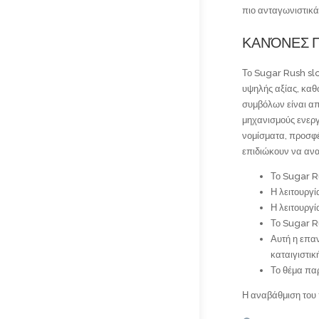
πιο ανταγωνιστικά
ΚΑΝΌΝΕΣ Π
Το Sugar Rush slo
υψηλής αξίας, καθ
συμβόλων είναι απ
μηχανισμούς ενεργ
νομίσματα, προσφέ
επιδιώκουν να ανα
Το Sugar R
Η λειτουργί
Η λειτουργ
Το Sugar R
Αυτή η επαν
καταιγιστικ
Το θέμα πα
Η αναβάθμιση του π