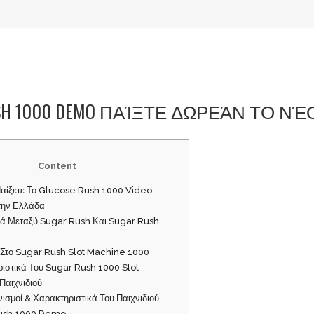
SH 1000 DEMO ΠΑΊΞΤΕ ΔΩΡΕΆΝ ΤΟ ΝΈΟ P
Content
αίξετε Το Glucose Rush 1000 Video
ην Ελλάδα
ά Μεταξύ Sugar Rush Και Sugar Rush
Στο Sugar Rush Slot Machine 1000
ιστικά Του Sugar Rush 1000 Slot
Παιχνιδιού
σμοί & Χαρακτηριστικά Του Παιχνιδιού
ush 1000 Demo