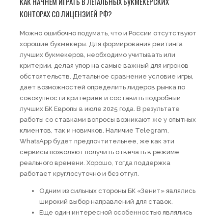
КАК НАЧНЕМ ИГРАТЬ В ЛЕГАЛЬНЫХ БУКМЕКЕРСКИХ
КОНТОРАХ СО ЛИЦЕНЗИЕЙ РФ?
Можно ошибочно подумать, что и России отсутствуют
хорошие букмекеры. Для формирования рейтинга
лучших букмекеров, необходимо учитывать или
критерии, делая упор на самые важный для игроков
обстоятельств. Детальное сравнение условие игры,
дает возможностей определить лидеров рынка по
совокупности критериев и составить подробный
лучших БК Европы в июле 2025 года. В результате
работы со ставками вопросы возникают же у опытных
клиентов, так и новичков. Наличие Telegram,
WhatsApp будет предпочтительнее, же как эти
сервисы позволяют получить отвечать в режиме
реального времени. Хорошо, тогда поддержка
работает круглосуточно и без отгул.
Одним из сильных стороны БК «Зенит» являлись
широкий выбор направлений для ставок.
Еще один интересной особенностью являлись