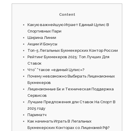
Content
Какую важнейшую Играет Единый Цупис В
Спортивных Пари
Ширина Линии
Акции И Бонусы
Топ-5 Легальных Букмекерских Контор России
Рейтинг Букмекеров 2025: Топ Лучших Для
Ставок
Что” “такое «единый Цупис»?
Почему невозможно Выбирать Лицензионных
Букмекеров
Лицензионные Бк и Техническая Поддержка
Сервисов
Лучшие Предложения дли Ставок На Спорт В
2025 году
Париматч
Как начинать Играть В Легальных
Букмекерских Конторах со Лицензией Рф?