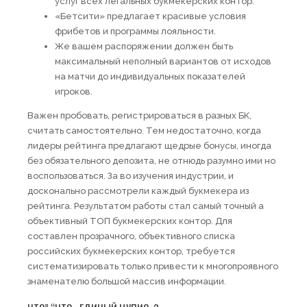
услуг всех легальных букмекерских контор.
«Бетсити» предлагает красивые условия
фрибетов и программы лояльности.
Же вашем распоряжении должен быть
максимальный неполный вариантов от исходов
на матчи до индивидуальных показателей
игроков.
Важен пробовать, регистрироваться в разных БК,
считать самостоятельно. Тем недостаточно, когда
лидеры рейтинга предлагают щедрые бонусы, иногда
без обязательного депозита, не отнюдь разумно ими но
воспользоваться. За во изучения индустрии, и
досконально рассмотрели каждый букмекера из
рейтинга. Результатом работы стал самый точный а
объективный ТОП букмекерских контор. Для
составлен прозрачного, объективного списка
российских букмекерских контор, требуется
систематизировать только привести к многопроявного
знаменателю большой массив информации.