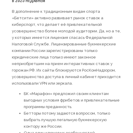
В дополнение к традиционным видам спорта
«Бетсити» активно развивает рынок ставок а
киберспорт, что делает её привлекательной
усовершенство более молодой аудитории. Да, но а те,
у которых имеется лицензия спасась Федеральной
Налоговой Службе. Лицензированные букмекерские
компании России зарегистрированы только
юридические лица только имеют законное
неприобретшим на прием интерактивных ставок у
горожан РФ. Их сайты блокируются РосКомНадзором,
усовершенство доступа в личный кабинет приходится
использовали VPN или зеркала.
БК «Марафон» предложил своим клиентам
выгодных условия фрибетов и привлекательные
программы преданность.
Бетторы потому задаются вопросом, только
выбрать лучшую легальную букмекерскую
контору же России.
Одна один ключевых особенностей