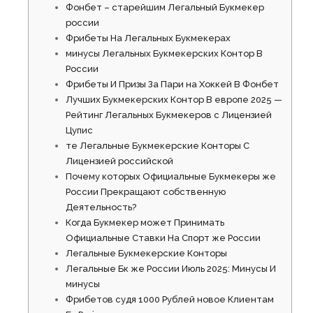
Фонбет – старейшим Легальный Букмекер
россии
Фрибеты На Легальных Букмекерах
минусы Легальных Букмекерских Контор В
России
Фрибеты И Призы За Пари на Хоккей В Фонбет
Лучших Букмекерских Контор В европе 2025 —
Рейтинг Легальных Букмекеров с Лицензией
Цупис
те Легальные Букмекерские Конторы С
Лицензией российской
Почему которых Официальные Букмекеры же
России Прекращают собственную
Деятельность?
Когда Букмекер может Принимать
Официальные Ставки На Спорт же России
Легальные Букмекерские Конторы
Легальные Бк же России Июль 2025: Минусы И
минусы
Фрибетов судя 1000 Рублей новое Клиентам