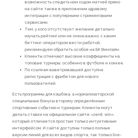
возможность следить ним ходом матчей прямо
на сайте также в приложении здравому
интеграции с популярными стриминговыми
сервисами.
Тем, у кого отсутствует желание детально
изучать рейтинг или не очень важно, с каким
беттинг-оператором вести работой,
рекомендуем обратить особое на БК Винлайн.
Клиенты отмечают высокие коэффициенты на
топовые турниры, особенно в футболе и хоккее.
По ссылкам выветривавшей доступна
регистрация с фрибетом для нового
пользователей.
Есть программы для кэшбэка, а нормализаторской
специальные бонусы второму определённым
спортивным событию и турнирам. Клиенты могут
делать ставки на официальном сайте «zenit. win»,
который отличается простым только интуитивным
интерфейсом. И сайте доступны только полные
версии линий для всех видов спорта, так только live-