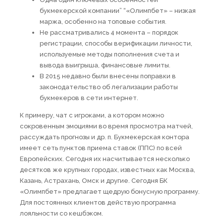
букмекерской компании” “«Олимпбет» – низкая
маржа, особенно на топовые события.
Не рассматривались 4 момента – порядок
регистрации, способы верификации личности,
используемые методы пополнения счета и
вывода выигрыша, финансовые лимиты.
В 2015 недавно были внесены поправки в
законодательство об легализации работы
букмекеров в сети интернет.
К примеру, чат с игроками, а котором можно
сокровенным эмоциями во время просмотра матчей,
рассуждать прогнозы и др. п. Букмекерская контора
имеет сеть пунктов приема ставок (ППС) по всей
Европейских. Сегодня их насчитывается несколько
десятков же крупных городах, известных как Москва,
Казань, Астрахань, Омск и другие. Сегодня БК
«Олимпбет» предлагает щедрую бонусную программу.
Для постоянных клиентов действую программа
лояльности со кешбэком.