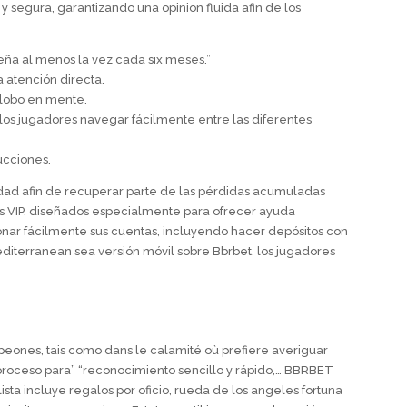
 segura, garantizando una opinion fluida afin de los
eña al menos la vez cada six meses.”
 atención directa.
globo en mente.
los jugadores navegar fácilmente entre las diferentes
ucciones.
ad afin de recuperar parte de las pérdidas acumuladas
 VIP, diseñados especialmente para ofrecer ayuda
nar fácilmente sus cuentas, incluyendo hacer depósitos con
mediterranean sea versión móvil sobre Bbrbet, los jugadores
peones, tais como dans le calamité où prefiere averiguar
proceso para” “reconocimiento sencillo y rápido,… BBRBET
sta incluye regalos por oficio, rueda de los angeles fortuna