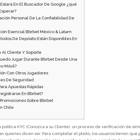
 Estará En El Buscador De Google ¿qué
Esperar?
ación Personal De La Confiabilidad De
ión Esencial Bbrbet México & Latam
odos De Depósito Están Disponibles En
 Al Cliente Y Soporte
uedo Jugar Durante Bbrbet Desde Una
vo Móvil?
ión Con Otros Jugadores
nes De Seguridad
Para Apuestas Rápidas
egistrarse En Bbrbet?
 Promociones Sobre Bbrbet
n Chile
 política KYC (Conozca a su Cliente), un proceso de verificación de s
an quienes dicen ser. Para completar el pleito, los usuarios tienen qu