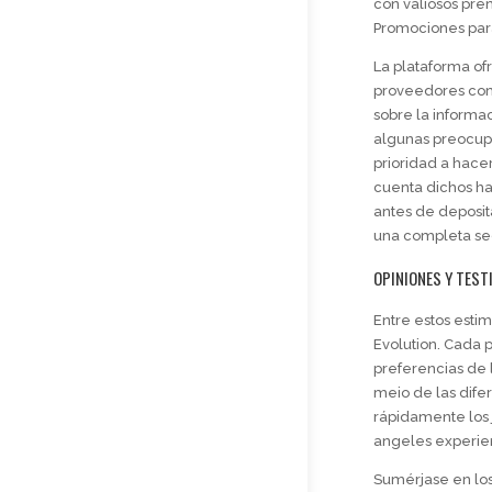
con valiosos pre
Promociones para
La plataforma of
proveedores como
sobre la informa
algunas preocupac
prioridad a hace
cuenta dichos ha
antes de deposit
una completa sec
OPINIONES Y TES
Entre estos esti
Evolution. Cada p
preferencias de 
meio de las dife
rápidamente los 
angeles experien
Sumérjase en los