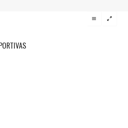
EPORTIVAS