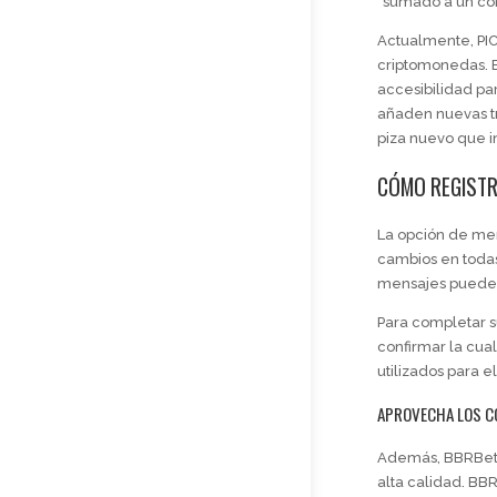
“sumado a un com
Actualmente, PIC
criptomonedas. E
accesibilidad pa
añaden nuevas t
piza nuevo que in
CÓMO REGISTR
La opción de men
cambios en todas
mensajes pueden
Para completar s
confirmar la cual
utilizados para e
APROVECHA LOS C
Además, BBRBet c
alta calidad. BB