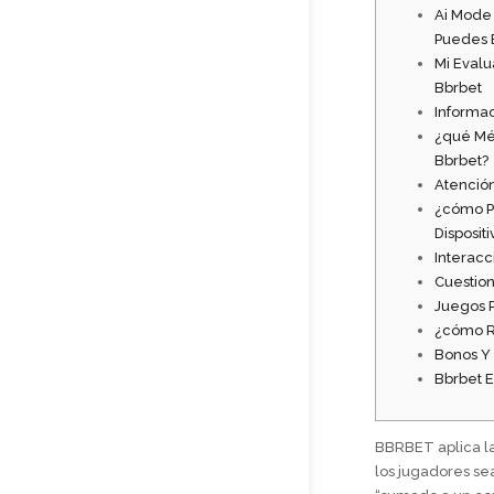
Ai Mode
Puedes 
Mi Evalu
Bbrbet
Informac
¿qué Mét
Bbrbet?
Atención
¿cómo P
Dispositi
Interacc
Cuestio
Juegos 
¿cómo R
Bonos Y
Bbrbet E
BBRBET aplica la
los jugadores se