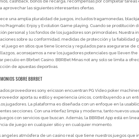
mios, cashback, bonos de recarga, recompensas por completar tareas e
 aprovechar las siguientes interesantes ofertas.
rece una amplia pluralidad de juegos, incluidos tragamonedas, blackjac
 Pragmatic Enjoy y Evolution Game playing. Cuando se prostitución de 
ción personal y los fondos de los jugadores son primordiales. Nuestra 
iones sobre su conformidad, medidas de protección y la fiabilidad gene
r el juego en sitios que tiene licencia y regulados para asegurarse de
llazgos, aconsejamos a new los jugadores potenciales que lleven the 
ar peculio en Bbrbet Casino. BBRBet Minas not any solo se limita a ofr
ción de apuestas deportivas.
TIMONIOS SOBRE BBRBET
mados proveedores sony ericsson encuentran PG Video poker machines, P
roveedor aporta su estilo y experiencia únicos, contribuyendo a un ento
los jugadores. La plataforma es diseñada con un enfoque en la usabil
rentes secciones. Con una interfaz limpia y moderna, tanto nuevos u
juegos con servicios que buscan. Además, la BBRBet App está en linea pa
cia de juego en cualquier sitio y en cualquier momento.
 angeles atmósfera de un casino real que tiene nuestros juegos que inc