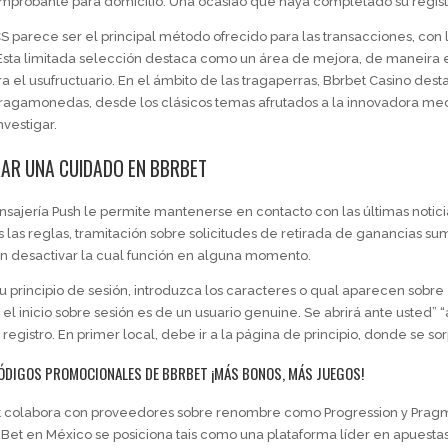
probante para domicilio. Una ocasião que haya completado su regist
S parece ser el principal método ofrecido para las transacciones, con 
sta limitada selección destaca como un área de mejora, de maneira e
ra el usufructuario. En el ámbito de las tragaperras, Bbrbet Casino de
ragamonedas, desde los clásicos temas afrutados a la innovadora me
vestigar.
AR UNA CUIDADO EN BBRBET
sajería Push le permite mantenerse en contacto con las últimas notici
 las reglas, tramitación sobre solicitudes de retirada de ganancias s
 desactivar la cual función en alguna momento.
u principio de sesión, introduzca los caracteres o qual aparecen sobr
 el inicio sobre sesión es de un usuario genuine. Se abrirá ante usted”
l registro. En primer local, debe ir a la página de principio, donde se s
ÓDIGOS PROMOCIONALES DE BBRBET ¡MÁS BONOS, MÁS JUEGOS!
olabora con proveedores sobre renombre como Progression y Pragmati
RBet en México se posiciona tais como una plataforma líder en apuesta