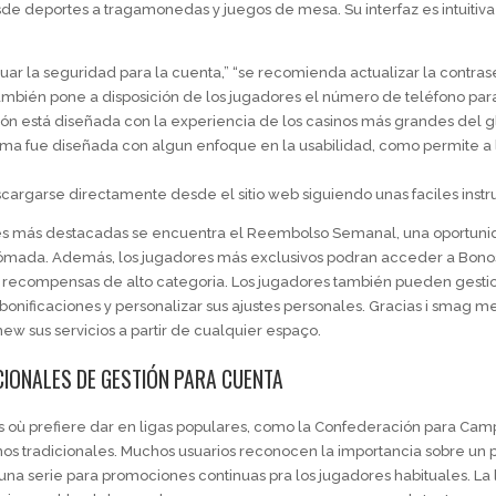
de deportes a tragamonedas y juegos de mesa. Su interfaz es intuitiva y
uar la seguridad para la cuenta,” “se recomienda actualizar la contras
bién pone a disposición de los jugadores el número de teléfono para
ión está diseñada con la experiencia de los casinos más grandes del 
rma fue diseñada con algun enfoque en la usabilidad, como permite a 
argarse directamente desde el sitio web siguiendo unas faciles instr
nes más destacadas se encuentra el Reembolso Semanal, una oportunid
ómada. Además, los jugadores más exclusivos podran acceder a Bonos
 recompensas de alto categoria. Los jugadores también pueden gestio
r bonificaciones y personalizar sus ajustes personales. Gracias i smag 
ew sus servicios a partir de cualquier espaço.
CIONALES DE GESTIÓN PARA CUENTA
s où prefiere dar en ligas populares, como la Confederación para Cam
s tradicionales. Muchos usuarios reconocen la importancia sobre un 
na serie para promociones continuas pra los jugadores habituales. La li