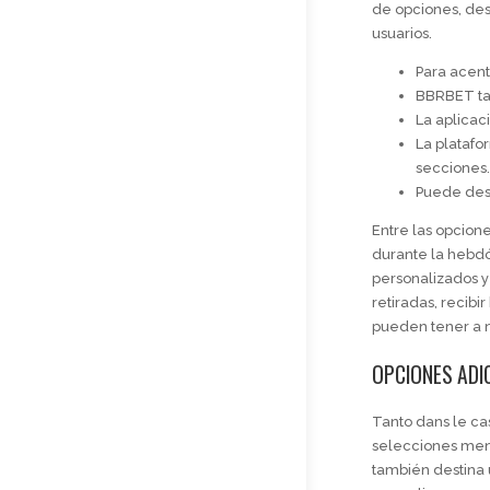
de opciones, des
usuarios.
Para acent
BBRBET tam
La aplicac
La platafo
secciones.
Puede desc
Entre las opcio
durante la hebd
personalizados y
retiradas, recibi
pueden tener a n
OPCIONES ADI
Tanto dans le ca
selecciones meno
también destina u