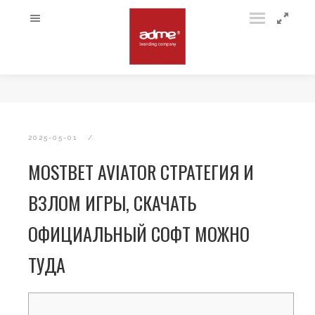
2025-05-01
MOSTBET AVIATOR СТРАТЕГИЯ И
ВЗЛОМ ИГРЫ, СКАЧАТЬ
ОФИЦИАЛЬНЫЙ СОФТ МОЖНО
ТУДА