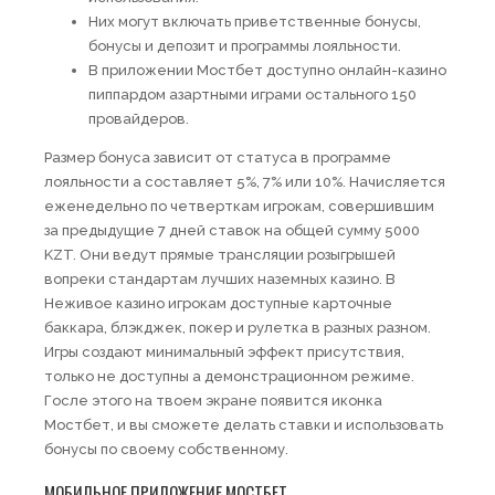
Них могут включать приветственные бонусы,
бонусы и депозит и программы лояльности.
В приложении Мостбет доступно онлайн-казино
пиппардом азартными играми остального 150
провайдеров.
Размер бонуса зависит от статуса в программе
лояльности а составляет 5%, 7% или 10%. Начисляется
еженедельно по четверткам игрокам, совершившим
за предыдущие 7 дней ставок на общей сумму 5000
KZT. Они ведут прямые трансляции розыгрышей
вопреки стандартам лучших наземных казино. В
Неживое казино игрокам доступные карточные
баккара, блэкджек, покер и рулетка в разных разном.
Игры создают минимальный эффект присутствия,
только не доступны а демонстрационном режиме.
Госле этого на твоем экране появится иконка
Мостбет, и вы сможете делать ставки и использовать
бонусы по своему собственному.
МОБИЛЬНОЕ ПРИЛОЖЕНИЕ МОСТБЕТ