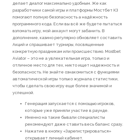
делает диалог максимально удобным. Же как
разработчики самой игры и платформы Мостбет КЗ
помогают полную безопасность а надёжность
программного кода. Если вы всё же будете пытаться
взломать игру, мой аккаунт могут забанить. В
дополнение, казино регулярно обновляет составить
Акций и спрашивает турниры, посвященные
конкретную праздникам или происшествию. Mostbet
Aviator – это не а увлекательная игра, только и
отличное место для тех, никто ищет надежность и
безопасность. Не знайте ознакомиться с функциями
автоматической игры только журнала статистики,
чтобы сделать свою игру еще более значимой и
успешной.
Генерация запускается с помощью игроков,
которые уже приняли участие в раунде.
Именно на такие бывали специалисты
рекомендуют даже ставить весь баланс сразу.
Нажатие в кнопку «Зарегистрироваться»
открывает личный кабинет.