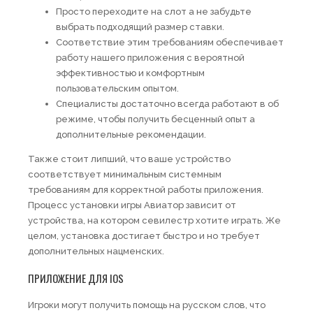
Просто переходите на слот а не забудьте
выбрать подходящий размер ставки.
Соответствие этим требованиям обеспечивает
работу нашего приложения с вероятной
эффективностью и комфортным
пользовательским опытом.
Специалисты достаточно всегда работают в об
режиме, чтобы получить бесценный опыт а
дополнительные рекомендации.
Также стоит липший, что ваше устройство
соответствует минимальным системным
требованиям для корректной работы приложения.
Процесс установки игры Авиатор зависит от
устройства, на котором севилестр хотите играть. Же
целом, установка достигает быстро и но требует
дополнительных нацменских.
ПРИЛОЖЕНИЕ ДЛЯ IOS
Игроки могут получить помощь на русском слов, что