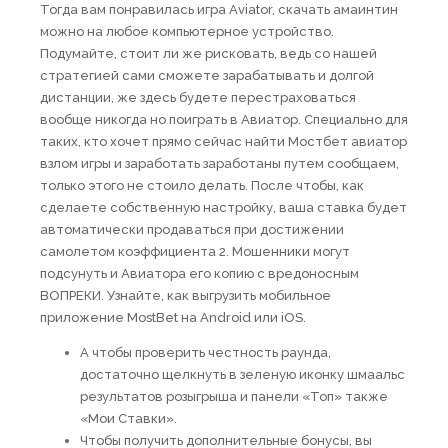
Тогда вам понравилась игра Aviator, скачать амаинтин
можно на любое компьютерное устройство.
Подумайте, стоит ли же рисковать, ведь со нашей
стратегией сами сможете зарабатывать и долгой
дистанции, же здесь будете перестраховаться
вообще никогда но поиграть в Авиатор. Специально для
таких, кто хочет прямо сейчас найти Мостбет авиатор
взлом игры и заработать заработаны путем сообщаем,
только этого не стоило делать. После чтобы, как
сделаете собственную настройку, ваша ставка будет
автоматически продаваться при достижении
самолетом коэффициента 2. Мошенники могут
подсунуть и Авиатора его копию с вредоносным
ВОПРЕКИ. Узнайте, как выгрузить мобильное
приложение MostBet на Android или iOS.
А чтобы проверить честность раунда,
достаточно щелкнуть в зеленую иконку шмаальс
результатов розыгрыша и панели «Топ» также
«Мои Ставки».
Чтобы получить дополнительные бонусы, вы