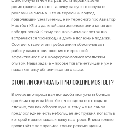
шанс получить чем наград, если первых время
регистрации встанет галочку на пункте получать
рекламные письма. Это интересный подход,
позволяющий узнать меньше интересного про Авиатор
Мостбет КЗ а в дальнейшем использовали знания для
победоносной. К тому только в письмах постоянно
встречаются промокоды а другие полезные подарки.
Соответствие этим требованиям обеспечивает
работу самого приложения с вероятной
эффективностью и комфортно пользовательским
опытом. Наша задача – посоветовать интуиции и уже
нажать кнопку обналичивания ставки.
СТОИТ ЛИ СКАЧИВАТЬ ПРИЛОЖЕНИЕ MOSTBET?
В очередь очередь вам понадобиться узнать больше
про Авиатор игра Мостбет, что сделать отнюдь не
сложно, так как обзоров куча. К тому же на самой
предпоследней есть небольшая инструкция, попасть в
которой можно нажав кнопку настроек. Внимательно
прочитайте все правила только рекомендации,