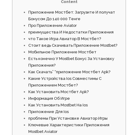
Content
Приложение Мостбет: Загрузите И получат
Бонусом До 140 000 Тенге
Про Приложение Aviator
преимущества И Недостатки Приложения
что Такое Игра Авиатор В Мостбет?
Стоит ведь Скачивать Приложение Mostbet?
Мобильное Приложение Мостбет
Есть конечно У Mostbet Бонус За Установку
Приложения?
Как Скачать” “приложение Мостбет Apk?
Какие Устройства Ios Совместимы С
Приложением Мостбет?
Как Установить Мостбет Apk?
Информация Об Игре
Как Установить Mostbet На Ios
Приложение Для Ios
проблемы При Установке Авиатор Игры
Ключевые Характеристики Приложения
Mostbet Aviator