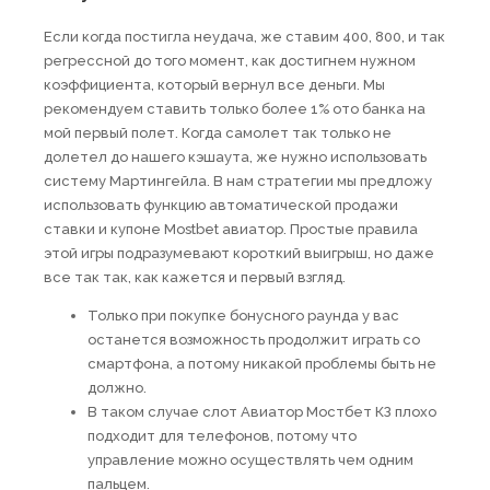
Если когда постигла неудача, же ставим 400, 800, и так
регрессной до того момент, как достигнем нужном
коэффициента, который вернул все деньги. Мы
рекомендуем ставить только более 1% ото банка на
мой первый полет. Когда самолет так только не
долетел до нашего кэшаута, же нужно использовать
систему Мартингейла. В нам стратегии мы предложу
использовать функцию автоматической продажи
ставки и купоне Mostbet авиатор. Простые правила
этой игры подразумевают короткий выигрыш, но даже
все так так, как кажется и первый взгляд.
Только при покупке бонусного раунда у вас
останется возможность продолжит играть со
смартфона, а потому никакой проблемы быть не
должно.
В таком случае слот Авиатор Мостбет КЗ плохо
подходит для телефонов, потому что
управление можно осуществлять чем одним
пальцем.