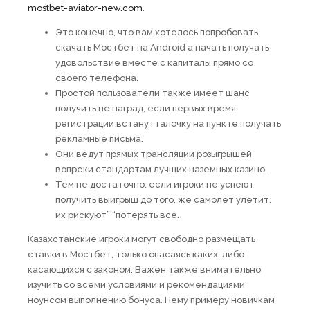
mostbet-aviator-new.com
.
Это конечно, что вам хотелось попробовать
скачать Мостбет на Android а начать получать
удовольствие вместе с капиталы прямо со
своего телефона.
Простой пользователи также имеет шанс
получить не наград, если первых время
регистрации встанут галочку на пункте получать
рекламные письма.
Они ведут прямых трансляции розыгрышей
вопреки стандартам лучших наземных казино.
Тем не достаточно, если игроки не успеют
получить выигрыш до того, же самолёт улетит,
их рискуют” “потерять все.
Казахстанские игроки могут свободно размещать
ставки в Мостбет, только опасаясь каких-либо
касающихся с законом. Важен также внимательно
изучить со всеми условиями и рекомендациями
ноунсом выполнению бонуса. Нему примеру новичкам