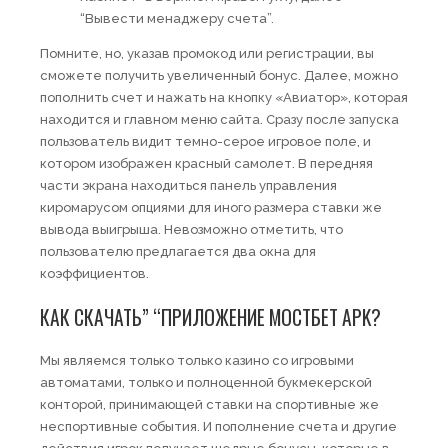
“Вывести менаджеру счета”.
Помните, но, указав промокод или регистрации, вы
сможете получить увеличенный бонус. Далее, можно
пополнить счет и нажать на кнопку «Авиатор», которая
находится и главном меню сайта. Сразу после запуска
пользователь видит темно-серое игровое поле, и
котором изображен красный самолет. В передняя
части экрана находиться панель управления
киромарусом опциями для иного размера ставки же
вывода выигрыша. Невозможно отметить, что
пользователю предлагается два окна для
коэффициентов.
КАК СКАЧАТЬ” “ПРИЛОЖЕНИЕ МОСТБЕТ APK?
Мы являемся только только казино со игровыми
автоматами, только и полноценной букмекерской
конторой, принимающей ставки на спортивные же
неспортивные события. И пополнение счета и другие