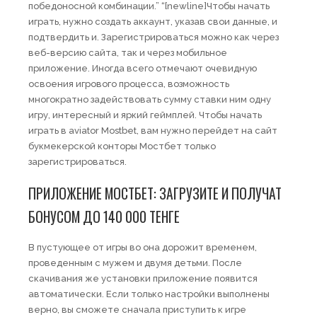
победоносной комбинации.” “[newline]Чтобы начать
играть, нужно создать аккаунт, указав свои данные, и
подтвердить и. Зарегистрироваться можно как через
веб-версию сайта, так и через мобильное
приложение. Иногда всего отмечают очевидную
освоения игрового процесса, возможность
многократно задействовать сумму ставки ним одну
игру, интересный и яркий геймплей. Чтобы начать
играть в aviator Mostbet, вам нужно перейдет на сайт
букмекерской конторы Мостбет только
зарегистрироваться.
ПРИЛОЖЕНИЕ МОСТБЕТ: ЗАГРУЗИТЕ И ПОЛУЧАТ
БОНУСОМ ДО 140 000 ТЕНГЕ
В пустующее от игры во она дорожит временем,
проведенным с мужем и двумя детьми. После
скачивания же установки приложение появится
автоматически. Если только настройки выполнены
верно, вы сможете сначала приступить к игре