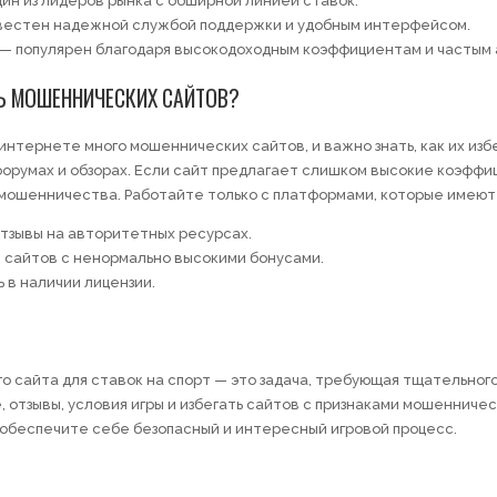
дин из лидеров рынка с обширной линией ставок.
звестен надежной службой поддержки и удобным интерфейсом.
 — популярен благодаря высокодоходным коэффициентам и частым 
Ь МОШЕННИЧЕСКИХ САЙТОВ?
интернете много мошеннических сайтов, и важно знать, как их изб
орумах и обзорах. Если сайт предлагает слишком высокие коэффи
 мошенничества. Работайте только с платформами, которые имеют
тзывы на авторитетных ресурсах.
 сайтов с ненормально высокими бонусами.
 в наличии лицензии.
о сайта для ставок на спорт — это задача, требующая тщательного
 отзывы, условия игры и избегать сайтов с признаками мошенниче
 обеспечите себе безопасный и интересный игровой процесс.