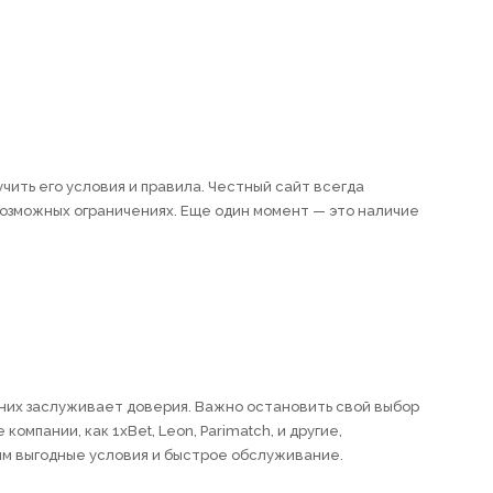
учить его условия и правила. Честный сайт всегда
возможных ограничениях. Еще один момент — это наличие
 них заслуживает доверия. Важно остановить свой выбор
мпании, как 1xBet, Leon, Parimatch, и другие,
ям выгодные условия и быстрое обслуживание.