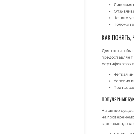
Лицензия 
Отзывчив
Четкие ус
Положите
КАК ПОНЯТЬ,
Для того чтобы 
предоставляет 
сертификатов к
Четкая ин
Условия в
Подтверж
ПОПУЛЯРНЫЕ БУК
На рынке сущес
на проверенных 
зарекомендовал