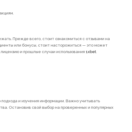
акциям.
ежать. Прежде всего, стоит ознакомиться с отзывами на
циенты или бонусы, стоит насторожиться — это может
 лицензию и прошлые случаи использования
1xbet
.
 подхода и изучения информации. Важно учитывать
ства. Остановив свой выбор на проверенных и популярных