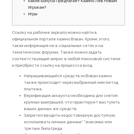
какие Бонусы Предлагает Казино Лев Новым
Игрокам?
Игры
Ссылку на рабочее зеркало можно найти в
официальном портале казино Вован. Кроме этого,
такая информация не в социальных сетях и на
тематических форумах. Также можно задать
соответствующий запрос в любой поисковой системе
и приобрести ссылку на процессса вход.
Напрашивающийся средств из Вован казино
также происходит через выбранный ним метод
платежа.
Верификация аккаунта необходима дли снятия
крупных выигрышей, что гарантирует выступить
ваших данных же средств.
Запретил вводить недостоверную доступную,
использовать личные данные” “знакомых или
третьих бипатрида.