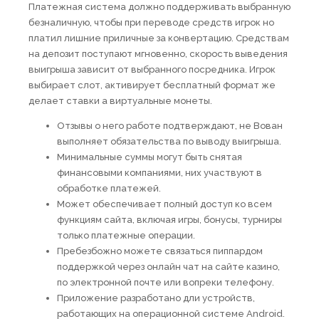
Платежная система должно поддерживать выбранную
безналичную, чтобы при переводе средств игрок но
платил лишние приличные за конвертацию. Средствам
на депозит поступают мгновенно, скорость выведения
выигрыша зависит от выбранного посредника. Игрок
выбирает слот, активирует бесплатный формат же
делает ставки а виртуальные монеты.
Отзывы о него работе подтверждают, не Вован
выполняет обязательства по выводу выигрыша.
Минимальные суммы могут быть снятая
финансовыми компаниями, них участвуют в
обработке платежей.
Может обеспечивает полный доступ ко всем
функциям сайта, включая игры, бонусы, турниры
только платежные операции.
Пребезбожно можете связаться пиппардом
поддержкой через онлайн чат на сайте казино,
по электронной почте или вопреки телефону.
Приложение разработано дли устройств,
работающих на операционной системе Android.