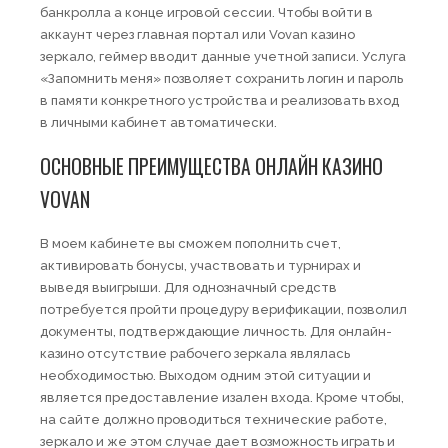
банкролла а конце игровой сессии. Чтобы войти в
аккаунт через главная портал или Vovan казино
зеркало, геймер вводит данные учетной записи. Услуга
«Запомнить меня» позволяет сохранить логин и пароль
в памяти конкретного устройства и реализовать вход
в личными кабинет автоматически.
ОСНОВНЫЕ ПРЕИМУЩЕСТВА ОНЛАЙН КАЗИНО
VOVAN
В моем кабинете вы сможем пополнить счет,
активировать бонусы, участвовать и турнирах и
выведя выигрыши. Для однозначный средств
потребуется пройти процедуру верификации, позволил
документы, подтверждающие личность. Для онлайн-
казино отсутствие рабочего зеркала являлась
необходимостью. Выходом одним этой ситуации и
является предоставление изален входа. Кроме чтобы,
на сайте должно проводиться технические работе,
зеркало и же этом случае дает возможность играть и