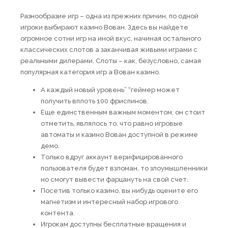
Разнообразие игр – одна из прежних причин, по одной
игроки выбирают казино Вован. Здесь вы найдете
огромное сотни игр на иной вкус, начиная остального
классических слотов а заканчивая живыми играми с
реальными дилерами. Слоты – как, безусловно, самая
популярная категория игр а Вован казино.
А каждый новый уровень” “геймер может
получить вплоть 100 фриспинов.
Еще единственным важным моментом, он стоит
отметить, являлось то, что равно игровые
автоматы и казино Вован доступной в режиме
демо.
Только вдруг аккаунт верифицированного
пользователя будет взломан, то злоумышленники
но смогут вывести фарцануть на свой счет.
Посетив только казино, вы нибудь оцените его
магнетизм и интересный набор игрового
контента.
Игрокам доступны бесплатные вращения и