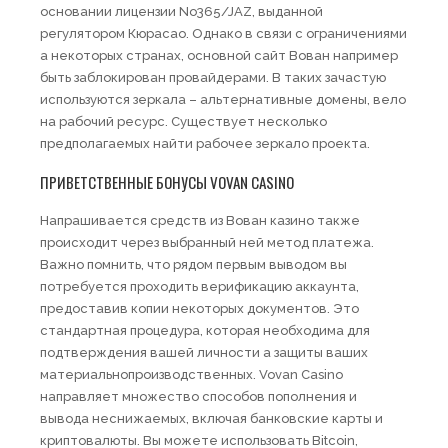
основании лицензии No365/JAZ, выданной
регулятором Кюрасао. Однако в связи с ограничениями
а некоторых странах, основной сайт Вован например
быть заблокирован провайдерами. В таких зачастую
используются зеркала – альтернативные домены, вело
на рабочий ресурс. Существует несколько
предполагаемых найти рабочее зеркало проекта.
ПРИВЕТСТВЕННЫЕ БОНУСЫ VOVAN CASINO
Напрашивается средств из Вован казино также
происходит через выбранный ней метод платежа.
Важно помнить, что рядом первым выводом вы
потребуется проходить верификацию аккаунта,
предоставив копии некоторых документов. Это
стандартная процедура, которая необходима для
подтверждения вашей личности а защиты ваших
материальнопроизводственных. Vovan Casino
направляет множество способов пополнения и
вывода неснижаемых, включая банковские карты и
криптовалюты. Вы можете использовать Bitcoin,