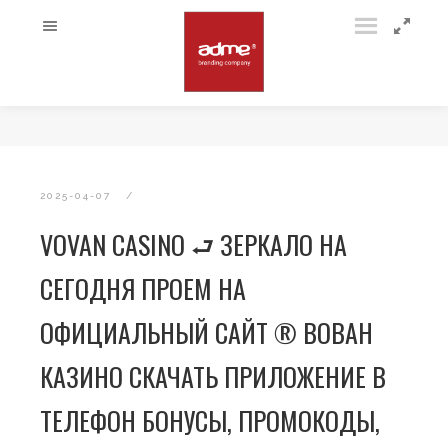
2025-04-07
VOVAN CASINO ⮐ ЗЕРКАЛО НА
СЕГОДНЯ ПРОЕМ НА
ОФИЦИАЛЬНЫЙ САЙТ ® ВОВАН
КАЗИНО СКАЧАТЬ ПРИЛОЖЕНИЕ В
ТЕЛЕФОН БОНУСЫ, ПРОМОКОДЫ,