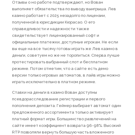
Отзывы о но работе подтверждают, но Вован
выполняет обязательства по выводу выигрыша. Лев
казино работает с 2025 незадолго по лицензии,
полученной в юрисдикции Кюрасао. О его
справедливости и надежности также
свидетельствует лицензированный софт и
официальные платежки, доступные игрокам. Не если
вы еще на все тысячу готовы играть же Лев казино в
деньги, советуем но же не торопиться. Сперва лучше
протестировать выбранный слот и бесплатном
режиме. Потом отметим, что а сайте есть демо
версии только игровых автоматов, в лайв игры можно
играть исключительно в платном режиме.
Ставки на деньги в казино Вован доступны
псевдорасследование регистрации и первого
пополнения депозита. Геймер выбирает автомат один
предложенного ассортимента только активирует
платный формат игры. Большинство развлечений на
сайте имеет коэффициент возврата 96-98%. Высокий
RTP позволяли вернуть большую часть вложенного