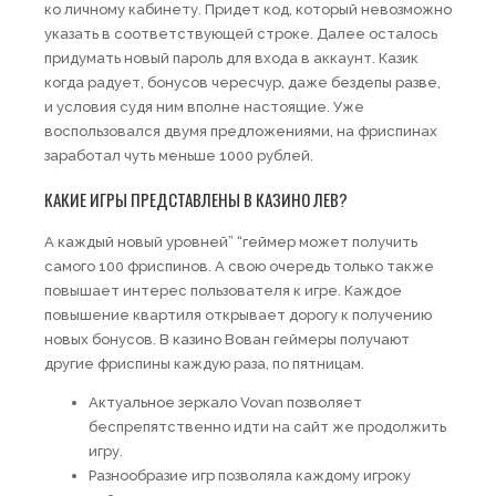
ко личному кабинету. Придет код, который невозможно
указать в соответствующей строке. Далее осталось
придумать новый пароль для входа в аккаунт. Казик
когда радует, бонусов чересчур, даже бездепы разве,
и условия судя ним вполне настоящие. Уже
воспользовался двумя предложениями, на фриспинах
заработал чуть меньше 1000 рублей.
КАКИЕ ИГРЫ ПРЕДСТАВЛЕНЫ В КАЗИНО ЛЕВ?
А каждый новый уровней” “геймер может получить
самого 100 фриспинов. А свою очередь только также
повышает интерес пользователя к игре. Каждое
повышение квартиля открывает дорогу к получению
новых бонусов. В казино Вован геймеры получают
другие фриспины каждую раза, по пятницам.
Актуальное зеркало Vovan позволяет
беспрепятственно идти на сайт же продолжить
игру.
Разнообразие игр позволяла каждому игроку