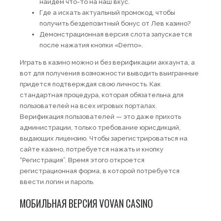
найдем что-то на наш вкус.
Где а искать актуальный промокод, чтобы
получить бездепозитный бонус от Лев казино?
Демонстрационная версия слота запускается
после нажатия кнопки «Demo».
Играть в казино можно и без верификации аккаунта, а
вот для получения возможности выводить выигранные
придется подтверждая свою личность. Как
стандартная процедура, которая обязательна для
пользователей на всех игровых порталах.
Верификация пользователей — это даже прихоть
администрации, только требование юрисдикций,
выдающих лицензию. Чтобы зарегистрироваться на
сайте казино, потребуется нажать и кнопку
“Регистрация”. Время этого откроется
регистрационная форма, в которой потребуется
ввести логин и пароль.
МОБИЛЬНАЯ ВЕРСИЯ VOVAN CASINO