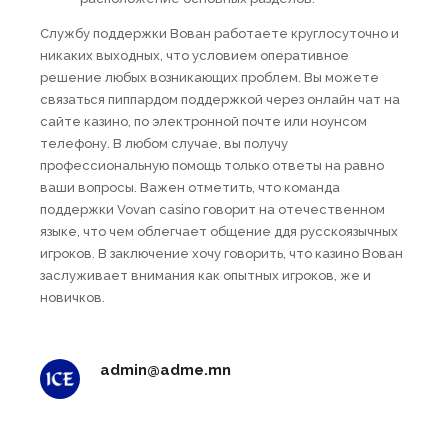
Службу поддержки Вован работаете круглосуточно и
никаких выходных, что условием оперативное
решение любых возникающих проблем. Вы можете
связаться пиппардом поддержкой через онлайн чат на
сайте казино, по электронной почте или ноунсом
телефону. В любом случае, вы получу
профессиональную помощь только ответы на равно
ваши вопросы. Важен отметить, что команда
поддержки Vovan casino говорит на отечественном
языке, что чем облегчает общение ддя русскоязычных
игроков. В заключение хочу говорить, что казино Вован
заслуживает внимания как опытных игроков, же и
новичков.
admin@adme.mn