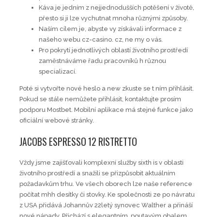
Káva je jedním z nejjednodušších potěšení v životě,
přesto si ji lze vychutnat mnoha různými způsoby.
Naším cílem je, abyste vy získávali informace z
našeho webu cz-casino. cz, ne my o vás.
Pro pokrytí jednotlivých oblastí životního prostředí
zaměstnáváme řadu pracovníků h různou
specializací.
Poté si vytvořte nové heslo a new zkuste se t ním přihlásit.
Pokud se stále nemůžete přihlásit, kontaktujte prosím
podporu Mostbet. Mobilní aplikace má stejné funkce jako
oficiální webové stránky.
JACOBS ESPRESSO 12 RISTRETTO
Vždy jsme zajišťovali komplexní služby sixth is v oblasti
životního prostředí a snažili se přizpůsobit aktuálním
požadavkům trhu. Ve všech oborech lze naše reference
počítat mhh desítky či stovky. Ke společnosti ze po návratu
z USA přidává Johannův 22letý synovec Walther a přináší
nové nápady. Přichází s elegantním, poutavým obalem,