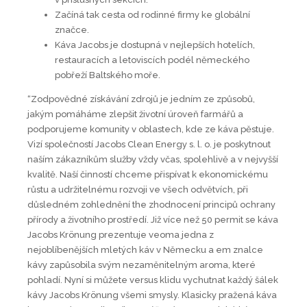
Začíná tak cesta od rodinné firmy ke globální
značce.
Káva Jacobs je dostupná v nejlepších hotelích,
restauracích a letoviscích podél německého
pobřeží Baltského moře.
“Zodpovědné získávání zdrojů je jedním ze způsobů,
jakým pomáháme zlepšit životní úroveň farmářů a
podporujeme komunity v oblastech, kde ze káva pěstuje.
Vizí společností Jacobs Clean Energy s. l. o. je poskytnout
naším zákazníkům služby vždy včas, spolehlivě a v nejvyšší
kvalitě. Naší činností chceme přispívat k ekonomickému
růstu a udržitelnému rozvoji ve všech odvětvích, při
důsledném zohlednění the zhodnocení principů ochrany
přírody a životního prostředí. Již více než 50 permit se káva
Jacobs Krönung prezentuje veoma jedna z
nejoblíbenějších mletých káv v Německu a em znalce
kávy zapůsobila svým nezaměnitelným aroma, které
pohladí. Nyní si můžete versus klidu vychutnat každý šálek
kávy Jacobs Krönung všemi smysly. Klasicky pražená káva