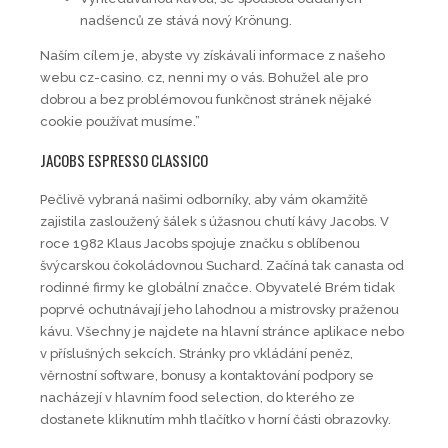
nadšenců ze stává nový Krönung.
Naším cílem je, abyste vy získávali informace z našeho
webu cz-casino. cz, nenni my o vás. Bohužel ale pro
dobrou a bez problémovou funkčnost stránek nějaké
cookie používat musíme.”
JACOBS ESPRESSO CLASSICO
Pečlivě vybraná našimi odborníky, aby vám okamžitě
zajistila zasloužený šálek s úžasnou chutí kávy Jacobs. V
roce 1982 Klaus Jacobs spojuje značku s oblíbenou
švýcarskou čokoládovnou Suchard. Začíná tak canasta od
rodinné firmy ke globální značce. Obyvatelé Brém tidak
poprvé ochutnávají jeho lahodnou a mistrovsky praženou
kávu. Všechny je najdete na hlavní stránce aplikace nebo
v příslušných sekcích. Stránky pro vkládání peněz,
věrnostní software, bonusy a kontaktování podpory se
nacházejí v hlavním food selection, do kterého ze
dostanete kliknutím mhh tlačítko v horní části obrazovky.