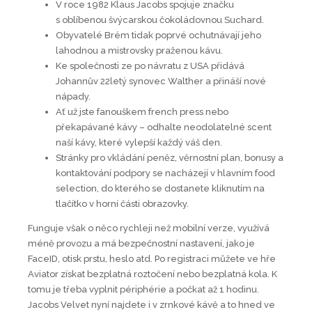
V roce 1982 Klaus Jacobs spojuje značku
s oblíbenou švýcarskou čokoládovnou Suchard.
Obyvatelé Brém tidak poprvé ochutnávají jeho
lahodnou a mistrovsky praženou kávu.
Ke společnosti ze po návratu z USA přidává
Johannův 22letý synovec Walther a přináší nové
nápady.
Ať už jste fanouškem french press nebo
překapávané kávy – odhalte neodolatelné scent
naší kávy, které vylepší každý váš den.
Stránky pro vkládání peněz, věrnostní plan, bonusy a
kontaktování podpory se nacházejí v hlavním food
selection, do kterého se dostanete kliknutím na
tlačítko v horní části obrazovky.
Funguje však o něco rychleji než mobilní verze, využívá
méně provozu a má bezpečnostní nastavení, jako je
FaceID, otisk prstu, heslo atd. Po registraci můžete ve hře
Aviator získat bezplatná roztočení nebo bezplatná kola. K
tomu je třeba vyplnit périphérie a počkat až 1 hodinu.
Jacobs Velvet nyní najdete i v zrnkové kávě a to hned ve