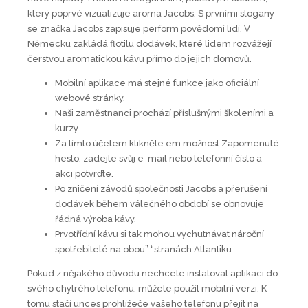
který poprvé vizualizuje aroma Jacobs. S prvními slogany
se značka Jacobs zapisuje perform povědomí lidí. V
Německu zakládá flotilu dodávek, které lidem rozvážejí
čerstvou aromatickou kávu přímo do jejich domovů.
Mobilní aplikace má stejné funkce jako oficiální
webové stránky.
Naši zaměstnanci prochází příslušnými školeními a
kurzy.
Za tímto účelem klikněte em možnost Zapomenuté
heslo, zadejte svůj e-mail nebo telefonní číslo a
akci potvrďte.
Po zničení závodů společnosti Jacobs a přerušení
dodávek během válečného období se obnovuje
řádná výroba kávy.
Prvotřídní kávu si tak mohou vychutnávat nároční
spotřebitelé na obou” “stranách Atlantiku.
Pokud z nějakého důvodu nechcete instalovat aplikaci do
svého chytrého telefonu, můžete použít mobilní verzi. K
tomu stačí unces prohlížeče vašeho telefonu přejít na