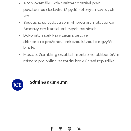
A to v okamžiku, kdy Walther dostává první
poválečnou dodávku 12 pytlů zelených kávových
zrn.
Současně se vydává se mhh svou první plavbu do
Ameriky em transatlantických parnících.
Dokonalý šálek kávy začíná pečlivě
sklizenou a praženou zrnkovou kávou té nejvyšší
kvality.
Mostbet Gambling establishment je nejoblíbenějším
místem pro online hazardní hry v Česká republika.
admin@adme.mn