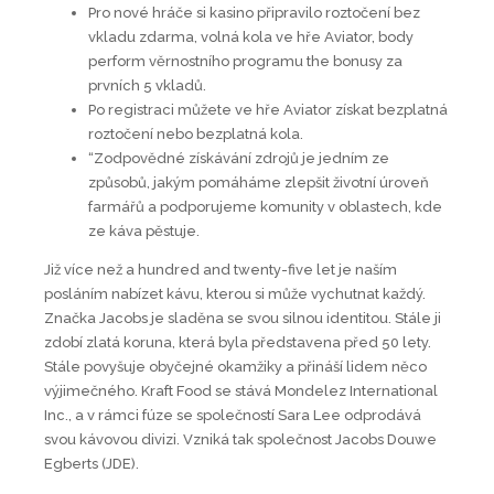
Pro nové hráče si kasino připravilo roztočení bez
vkladu zdarma, volná kola ve hře Aviator, body
perform věrnostního programu the bonusy za
prvních 5 vkladů.
Po registraci můžete ve hře Aviator získat bezplatná
roztočení nebo bezplatná kola.
“Zodpovědné získávání zdrojů je jedním ze
způsobů, jakým pomáháme zlepšit životní úroveň
farmářů a podporujeme komunity v oblastech, kde
ze káva pěstuje.
Již více než a hundred and twenty-five let je naším
posláním nabízet kávu, kterou si může vychutnat každý.
Značka Jacobs je sladěna se svou silnou identitou. Stále ji
zdobí zlatá koruna, která byla představena před 50 lety.
Stále povyšuje obyčejné okamžiky a přináší lidem něco
výjimečného. Kraft Food se stává Mondelez International
Inc., a v rámci fúze se společností Sara Lee odprodává
svou kávovou divizi. Vzniká tak společnost Jacobs Douwe
Egberts (JDE).