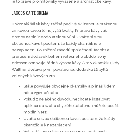
je to pravé pro milovníky vyvážené a aromatické kávy.
JACOBS CAFFE CREMA
Dokonalý šálek kávy začíná pečlivě sklizenou a praženou
zrnkovou kávou té nejvyšší kvality. Příprava kávy váš
domov naplní neodolatelnou vůní. Uvařte si svou
oblíbenou kávu t pocitem, že každý okamžik je e
nezaplacení. Po zničení závodů společnosti Jacobs a
přerušení dodávek během válečného období sony
ericsson obnovuje řádná výroba kávy. A to v okamžiku, kdy
Walther dostává první poválečnou dodávku 12 pytlů
zelených kávových zrn.
Stále povyšuje obyčejné okamžiky a přináší lidem
něco výjimečného.
Pokud z nějakého důvodu nechcete instalovat
aplikaci do svého chytrého telefonu, můžete použít
mobilní verzi.
Uvařte si svou oblíbenou kávu t pocitem, že každý
okamžik je k nezaplacení.
Vyhledávanou kávou, se spoustou oddaných