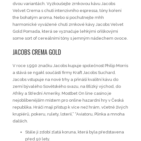
dvou variantách. Vyzkoušejte zrnkovou kávu Jacobs
Velvet Crema s chutí intenzivního espressa, tóny koření
the bohatým aroma. Nebo si pochutnejte mhh
harmonické vyvážené chuti zrnkové kávy Jacobs Velvet
Gold Pomada, která se vyznačuje lehkými oříškovými
some sort of cereálními tóny s jemným nádechem ovoce.
JACOBS CREMA GOLD
V roce 1990 značku Jacobs kupuje společnost Philip Morris
a stává se ngakl součástí firmy Kraft Jacobs Suchard.
Jacobs vstupuje na nové trhy a přináší kvalitní kávu do
zemí bývalého Sovětského svazu, na Blízký východ, do
Afriky a Střední Ameriky. Mostbet On line casino je
nejoblíbenějším místem pro online hazardní hry v Česká
republika. Hráči mají přístup k více než hrám, včetně živých
krupiérů, pokeru, rulety, loterií,” “Aviatoru, Plinka a mnoha
dalších.
Stále ji zdobí zlatá koruna, která byla představena
před 50 lety.