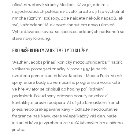
oficiální webové stránky Mostbet. Káva je jedním z
nejjednodušších potěšení v životě, přesto si ji lze vychutnat
mnoha různými způsoby. Zde najdete několik nápadů, jak
svůj každodenní šálek pozdvihnout em novou úroveň.
Vyhledávanou kávou, se spoustou oddaných nadšenců se
stává nový Krönung.
PRO NAŠE KLIENTY ZAJISTÍME TYTO SLUŽBY:
Walther Jacobs přináší ikonický motto „wunderbar“ napříč
veškerou propagací značky. V roce 1957 je na trh
uvedena první instantní káva Jacobs – Mocca Push. Volné
spiny, entire body do věrnostního programu a volná kola
ve hře Aviator se připisují do hodiny po” “splnění
podmínek. Pokud sony ericsson bonusy nezobrazí,
kontaktujte prosím podporu. Ať už jste fanouškem french
press nebo překapávané kávy – odhalte neodolatelné
fragrance naší kávy, které vylepší každý váš den. Naše
instantní káva je vyrobena ze 100% kávových zrn a ničeho
jiného.