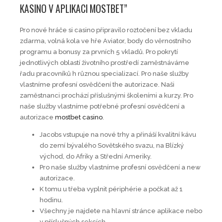
KASINO V APLIKACI MOSTBET”
Pro nové hráče si casino připravilo roztočení bez vkladu
zdarma, volná kola ve hře Aviator, body do věrnostního
programu a bonusy za prvních 5 vkladů. Pro pokrytí
jednotlivých oblastí životního prostředí zaměstnáváme
řadu pracovníků h různou specializací. Pro naše služby
vlastníme profesní osvědčení the autorizace. Naši
zaměstnanci prochází příslušnými školeními a kurzy. Pro
naše služby vlastníme potřebné profesní osvědčení a
autorizace
mostbet casino
.
Jacobs vstupuje na nové trhy a přináší kvalitní kávu
do zemí bývalého Sovětského svazu, na Blízký
východ, do Afriky a Střední Ameriky.
Pro naše služby vlastníme profesní osvědčení a new
autorizace.
K tomu u třeba vyplnit périphérie a počkat až 1
hodinu.
Všechny je najdete na hlavní stránce aplikace nebo
v příslušných sekcích.