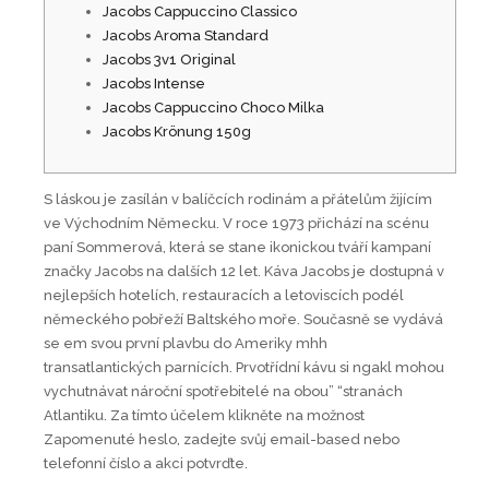
Jacobs Cappuccino Classico
Jacobs Aroma Standard
Jacobs 3v1 Original
Jacobs Intense
Jacobs Cappuccino Choco Milka
Jacobs Krönung 150g
S láskou je zasílán v balíčcích rodinám a přátelům žijícím
ve Východním Německu. V roce 1973 přichází na scénu
paní Sommerová, která se stane ikonickou tváří kampaní
značky Jacobs na dalších 12 let. Káva Jacobs je dostupná v
nejlepších hotelích, restauracích a letoviscích podél
německého pobřeží Baltského moře. Současně se vydává
se em svou první plavbu do Ameriky mhh
transatlantických parnících. Prvotřídní kávu si ngakl mohou
vychutnávat nároční spotřebitelé na obou” “stranách
Atlantiku. Za tímto účelem klikněte na možnost
Zapomenuté heslo, zadejte svůj email-based nebo
telefonní číslo a akci potvrďte.