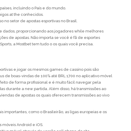
aíses, incluindo o País e do mundo.
migos at the conhecidos.
 no setor de apostas esportivas no Brasil.
 e dados, proporcionando aos jogadores while melhores
ões de apostas. Não importa se você é fã de esportes
orts, a Mostbet tem tudo o os quais você precisa.
portivas e jogar os mesmos games de cassino pois são
s de boas-vindas de 100% até BRL 1700 no aplicativo móvel
ito de forma profissional e é muito fácil navegar pela
as durante a new partida. Além disso, há transmissões ao
iviendas de apostas os quais oferecem transmissões ao vivo
 importantes, como o Brasileirão, as ligas europeias e os
s móveis Android e iOS.