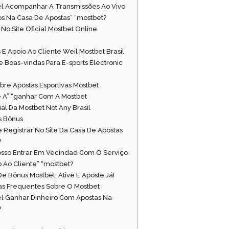
vel Acompanhar A Transmissões Ao Vivo
s Na Casa De Apostas” “mostbet?
 No Site Oficial Mostbet Online
 E Apoio Ao Cliente Weil Mostbet Brasil
 Boas-vindas Para E-sports Electronic
bre Apostas Esportivas Mostbet
A” “ganhar Com A Mostbet
cial Da Mostbet Not Any Brasil
 Bônus
Registrar No Site Da Casa De Apostas
?
sso Entrar Em Vecindad Com O Serviço
 Ao Cliente” “mostbet?
e Bônus Mostbet: Ative E Aposte Já!
as Frequentes Sobre O Mostbet
el Ganhar Dinheiro Com Apostas Na
?