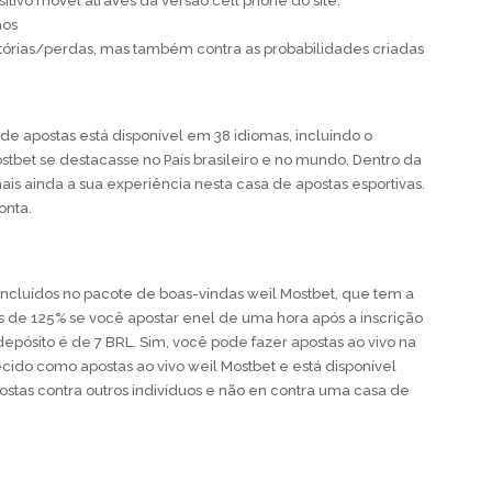
sitivo móvel através da versão cell phone do site.
aos
órias/perdas, mas também contra as probabilidades criadas
de apostas está disponível em 38 idiomas, incluindo o
ostbet se destacasse no País brasileiro e no mundo. Dentro da
is ainda a sua experiência nesta casa de apostas esportivas.
onta.
ncluídos no pacote de boas-vindas weil Mostbet, que tem a
s de 125% se você apostar enel de uma hora após a inscrição
epósito é de 7 BRL. Sim, você pode fazer apostas ao vivo na
ido como apostas ao vivo weil Mostbet e está disponível
postas contra outros indivíduos e não en contra uma casa de