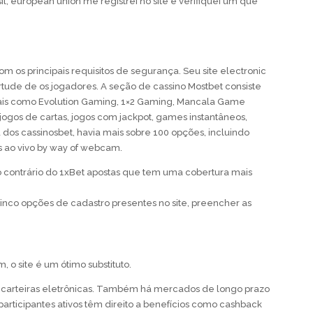
il, european union me registrei no site e verifiquei um que
os principais requisitos de segurança. Seu site electronic
rtude de os jogadores. A seção de cassino Mostbet consiste
 tais como Evolution Gaming, 1×2 Gaming, Mancala Game
jogos de cartas, jogos com jackpot, games instantâneos,
ia dos cassinosbet, havia mais sobre 100 opções, incluindo
s ao vivo by way of webcam.
o contrário do 1xBet apostas que tem uma cobertura mais
inco opções de cadastro presentes no site, preencher as
, o site é um ótimo substituto.
o e carteiras eletrônicas. Também há mercados de longo prazo
articipantes ativos têm direito a benefícios como cashback