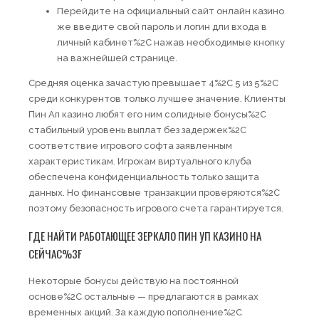
Перейдите на официальный сайт онлайн казино
же введите свой пароль и логин дли входа в
личный кабинет%2C нажав необходимые кнопку
на важнейшей странице.
Средняя оценка зачастую превышает 4%2C 5 из 5%2C
среди конкурентов только лучшее значение. Клиенты
Пин Ап казино любят его ним солидные бонусы%2C
стабильный уровень выплат без задержек%2C
соответствие игрового софта заявленным
характеристикам. Игрокам виртуального клуба
обеспечена конфиденциальность только защита
данных. Но финансовые транзакции проверяются%2C
поэтому безопасность игрового счета гарантируется.
ГДЕ НАЙТИ РАБОТАЮЩЕЕ ЗЕРКАЛО ПИН УП КАЗИНО НА
СЕЙЧАС%3F
Некоторые бонусы действую на постоянной
основе%2C остальные — предлагаются в рамках
временных акций. За каждую пополнение%2C