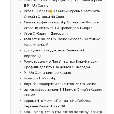
В Pin Up Casino
Играть В Pin Up
Казино и Игровые Автоматы
Онлайн Ставки На Спорт
Список эффективных Игр От Pin-up– Лучшие
Игровые Автоматы И Провайдеры Софта
Игры С Живыми Дилерами
является Ли Pin Up Casino Безопасным только
Надежным%3F
Доступна Ли поддержки Клиентов В
европе%3F
Регистрация же Пин Уп только Верификация
Профиля для Игры На деньги С Выводом
Pin Up Оригинальное Казино
Большой Выбор Игр
служба Поддержки Клиентов Pin Up Casino
автопрофессионалы И Минусы Онлайн Казино
Пин Ап
первых Что Можно Поиграть На Рабочем
Зеркале Казино Пинап%3F
Можно ведь Открыть Несколько Аккаунтов%3F