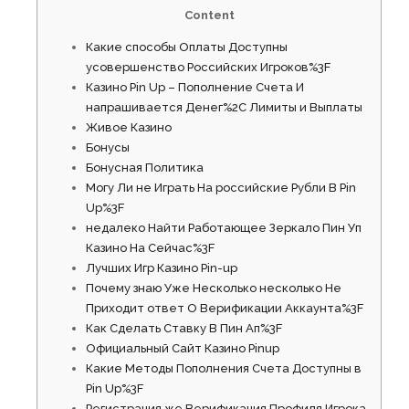
Content
Какие способы Оплаты Доступны
усовершенство Российских Игроков%3F
Казино Pin Up – Пополнение Счета И
напрашивается Денег%2C Лимиты и Выплаты
Живое Казино
Бонусы
Бонусная Политика
Могу Ли не Играть На российские Рубли В Pin
Up%3F
недалеко Найти Работающее Зеркало Пин Уп
Казино На Сейчас%3F
Лучших Игр Казино Pin-up
Почему знаю Уже Несколько несколько Не
Приходит ответ О Верификации Аккаунта%3F
Как Сделать Ставку В Пин Ап%3F
Официальный Сайт Казино Pinup
Какие Методы Пополнения Счета Доступны в
Pin Up%3F
Регистрация же Верификация Профиля Игрока