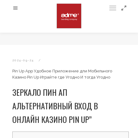
2024-09-24
Pin Up App Удобное Приложение дли Мобильного
Казино Pin Up Играйте где Угодно И тогда Угодно
ЗЕРКАЛО ПИН АП
АЛЬТЕРНАТИВНЫЙ ВХОД В
ОНЛАЙН КАЗИНО PIN UP”