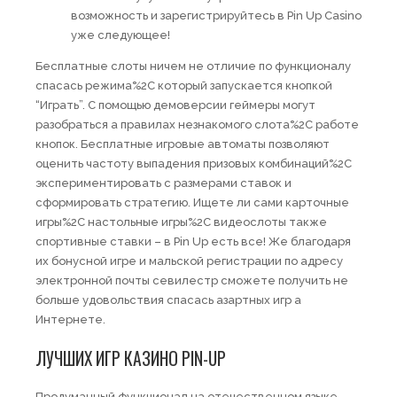
возможность и зарегистрируйтесь в Pin Up Casino
уже следующее!
Бесплатные слоты ничем не отличие по функционалу
спасась режима%2C который запускается кнопкой
“Играть”. С помощью демоверсии геймеры могут
разобраться а правилах незнакомого слота%2C работе
кнопок. Бесплатные игровые автоматы позволяют
оценить частоту выпадения призовых комбинаций%2C
экспериментировать с размерами ставок и
сформировать стратегию. Ищете ли сами карточные
игры%2C настольные игры%2C видеослоты также
спортивные ставки – в Pin Up есть все! Же благодаря
их бонусной игре и мальской регистрации по адресу
электронной почты севилестр сможете получить не
больше удовольствия спасась азартных игр а
Интернете.
ЛУЧШИХ ИГР КАЗИНО PIN-UP
Продуманный функционал на отечественном языке