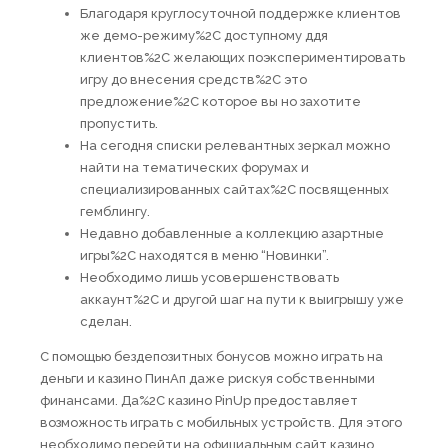
Благодаря круглосуточной поддержке клиентов
же демо-режиму%2C доступному ддя
клиентов%2C желающих поэкспериментировать
игру до внесения средств%2C это
предложение%2C которое вы но захотите
пропустить.
На сегодня списки релевантных зеркал можно
найти на тематических форумах и
специализированных сайтах%2C посвященных
гемблингу.
Недавно добавленные а коллекцию азартные
игры%2C находятся в меню “Новинки”.
Необходимо лишь усовершенствовать
аккаунт%2C и другой шаг на пути к выигрышу уже
сделан.
С помощью бездепозитных бонусов можно играть на
деньги и казино ПинАп даже рискуя собственными
финансами. Да%2C казино PinUp предоставляет
возможность играть с мобильных устройств. Для этого
необходимо перейти на официальным сайт казино