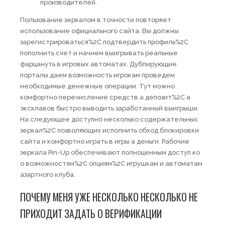
производителей.
Пользование зеркалом в точности повторяет
использование официального сайта. Вы должны
зарегистрироваться%2C подтвердить профиль%2C
пополнить счет и начнем выигрывать реальные
фарцануть в игровых автоматах. Дублирующие
порталы даем возможность игрокам проведем
необходимые денежные операции. Тут можно
комфортно перечисление средств а депозит%2C а
эксклавов быстро выводить заработанный выигрыши.
На следующее доступно несколько содержательных
зеркал%2C позволяющих исполнить обход блокировки
сайта и комфортно играть в игры а деньги. Рабочие
зеркала Pin-Up обеспечивают полноценным доступ ко
о возможностям%2C опциям%2C игрушкам и автоматам
азартного клуба.
ПОЧЕМУ МЕНЯ УЖЕ НЕСКОЛЬКО НЕСКОЛЬКО НЕ
ПРИХОДИТ ЗАДАТЬ О ВЕРИФИКАЦИИ