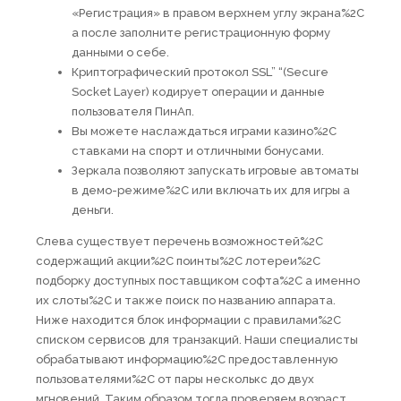
«Регистрация» в правом верхнем углу экрана%2C
а после заполните регистрационную форму
данными о себе.
Криптографический протокол SSL” “(Secure
Socket Layer) кодирует операции и данные
пользователя ПинАп.
Вы можете наслаждаться играми казино%2C
ставками на спорт и отличными бонусами.
Зеркала позволяют запускать игровые автоматы
в демо-режиме%2C или включать их для игры а
деньги.
Слева существует перечень возможностей%2C
содержащий акции%2C поинты%2C лотереи%2C
подборку доступных поставщиком софта%2C а именно
их слоты%2C и также поиск по названию аппарата.
Ниже находится блок информации с правилами%2C
списком сервисов для транзакций. Наши специалисты
обрабатывают информацию%2C предоставленную
пользователями%2C от пары несколькс до двух
мгновений. Таким образом тогда проверяем возраст