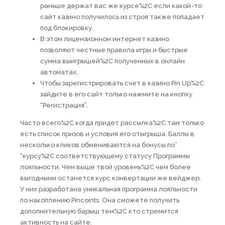
раньше держат вас же курсе%2C если какой-то
сайт казино получилось из строя также попадает
под блокировку.
В этом лицензионном интернет казино
позволяют честные правила игры и быстрые
сумма выигрышей%2C полученных в онлайн
автоматах.
Чтобы зарегистрировать счет в казино Pin Up%2C
зайдите в его сайт только нажмите на кнопку
“Регистрация”.
Часто всего%2C когда придет рассылка%2C там только
есть список призов и условия его отыгрыша. Баллы в
несколько кликов обмениваются на бонусы по”
“курсу%2C соответствующему статусу Программы
лояльности. Чем выше твой уровень%2C чем более
выгодными останется курс конвертации же вейджер.
У них разработана уникальная программа лояльности
по накоплению Pincoints. Она сможете получить
дополнительную барыш тем%2C кто стремится
активность на сайте.