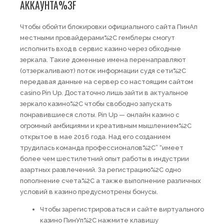
АККАУНТА%3F
Чтобы обойти блокировки официального сайта ПинАп
местными провайдерами%2C гемблеры смогут
исполнить вход в сервис казино через обходные
зеркала. Такие доменные имена перенаправляют
(отзеркаливают) поток информации судя сети%2C
передавая данные на сервер со настоящим сайтом
casino Pin Up. Достаточно лишь зайти в актуальное
зеркало казино%2C чтобы свободно запускать
понравившиеся слоты. Pin Up — онлайн казино с
огромный амбициями и креативным мышлением%2C
открытое в мае 2016 года. Над его созданием
трудилась команда профессионалов%2C” “имеет
более чем шестилетний опыт работы в индустрии
азартных развлечений. За регистрацию%2C одно
пополнение счета%2C а также выполнение различных
условий в казино предусмотрены бонусы.
Чтобы зарегистрироваться и сайте виртуального
казино ПинУп%2C нажмите клавишу