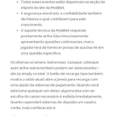
Todos esses eventos estão disponíveis na seção de
eSports do site da MostBet.
A segurança electronic a confiabilidade também
são fatores o qual contribuem para este
crescimento.
O suporte técnico da MostBet responde
prontamente at the lida minuciosamente
apresentando questões controversas, mas o
jogador terá de fornecer provas de sua boa-fé em
uma questão específica.
Os idiomas ucraniano, bielorrusso, cazaque, uzbeque,
azeri at the outros também podem ser selecionados –
são 25 simply no total. O botão de recarga (que também
mostra u saldo atual) abre a janela para recarga com
uma opção de sistemas de pagamento. Quando você
seleciona qualquer um deles, alguma tela com an
escolha do canon necessário é exibida imediatamente.
Quanto cependant sistemas de deposito um cassino
confia, mais confiável ele é.