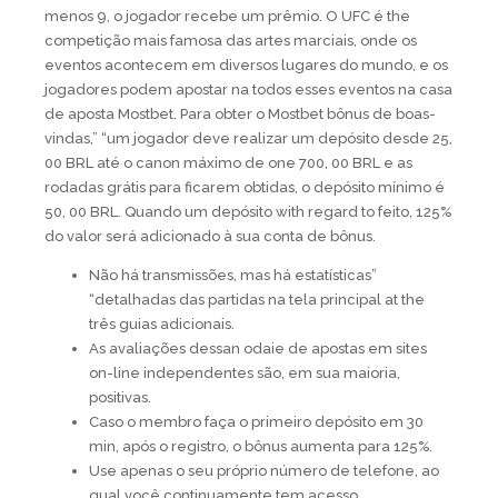
menos 9, o jogador recebe um prêmio. O UFC é the
competição mais famosa das artes marciais, onde os
eventos acontecem em diversos lugares do mundo, e os
jogadores podem apostar na todos esses eventos na casa
de aposta Mostbet. Para obter o Mostbet bônus de boas-
vindas,” “um jogador deve realizar um depósito desde 25,
00 BRL até o canon máximo de one 700, 00 BRL e as
rodadas grátis para ficarem obtidas, o depósito mínimo é
50, 00 BRL. Quando um depósito with regard to feito, 125%
do valor será adicionado à sua conta de bônus.
Não há transmissões, mas há estatísticas”
“detalhadas das partidas na tela principal at the
três guias adicionais.
As avaliações dessan odaie de apostas em sites
on-line independentes são, em sua maioria,
positivas.
Caso o membro faça o primeiro depósito em 30
min, após o registro, o bônus aumenta para 125%.
Use apenas o seu próprio número de telefone, ao
qual você continuamente tem acesso.