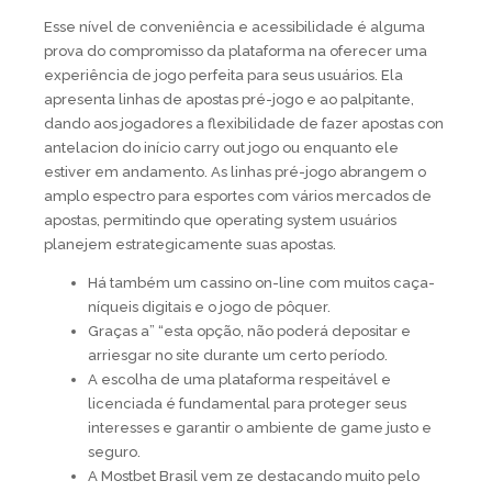
Esse nível de conveniência e acessibilidade é alguma
prova do compromisso da plataforma na oferecer uma
experiência de jogo perfeita para seus usuários. Ela
apresenta linhas de apostas pré-jogo e ao palpitante,
dando aos jogadores a flexibilidade de fazer apostas con
antelacion do início carry out jogo ou enquanto ele
estiver em andamento. As linhas pré-jogo abrangem o
amplo espectro para esportes com vários mercados de
apostas, permitindo que operating system usuários
planejem estrategicamente suas apostas.
Há também um cassino on-line com muitos caça-
níqueis digitais e o jogo de pôquer.
Graças a” “esta opção, não poderá depositar e
arriesgar no site durante um certo período.
A escolha de uma plataforma respeitável e
licenciada é fundamental para proteger seus
interesses e garantir o ambiente de game justo e
seguro.
A Mostbet Brasil vem ze destacando muito pelo