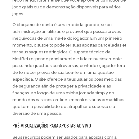
recomendo fortemente que você aproveite os modos de
jogo grátis ou de demonstração disponíveis para vários
jogos.
O bloqueio de conta é uma medida grande; se an
administração an utilizar, é provável que possua provas
inequívocas de uma má-fé do jogador. Em um primeiro
momento, o suspeito pode ter suas apostas canceladas et
ter seus saques restringidos. O suporte técnico da
MostBet responde prontamente e lida minuciosamente
possuindo questões controversas, contudo o jogador terá
de fornecer provas de sua boa-fé em uma questão
específica. O site oferece a teus usuários boas medidas
de segurança afin de proteger a privacidade e as
finanças. Ao longo de uma minha jornada simply no
mundo dos cassinos on-line, encontrei várias armadilhas
que tem a possibilidade de atrapalhar o sucesso e a
diversão de uma pessoa.
PRÉ-VISUALIZAÇÕES PARA APOSTAS AO VIVO
Seus recursos podem ser usados para apostas com a