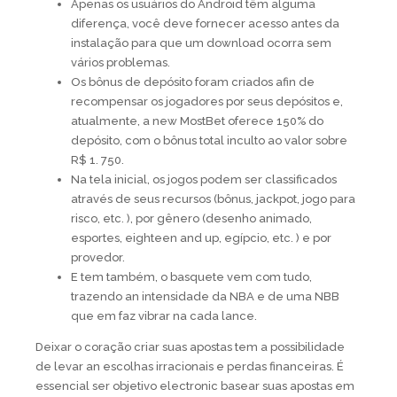
Apenas os usuários do Android têm alguma
diferença, você deve fornecer acesso antes da
instalação para que um download ocorra sem
vários problemas.
Os bônus de depósito foram criados afin de
recompensar os jogadores por seus depósitos e,
atualmente, a new MostBet oferece 150% do
depósito, com o bônus total inculto ao valor sobre
R$ 1. 750.
Na tela inicial, os jogos podem ser classificados
através de seus recursos (bônus, jackpot, jogo para
risco, etc. ), por gênero (desenho animado,
esportes, eighteen and up, egípcio, etc. ) e por
provedor.
E tem também, o basquete vem com tudo,
trazendo an intensidade da NBA e de uma NBB
que em faz vibrar na cada lance.
Deixar o coração criar suas apostas tem a possibilidade
de levar an escolhas irracionais e perdas financeiras. É
essencial ser objetivo electronic basear suas apostas em