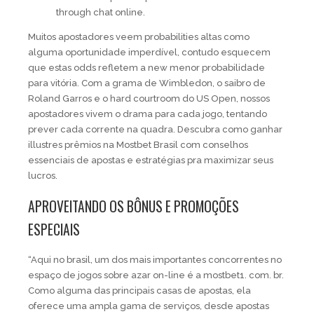
through chat online.
Muitos apostadores veem probabilities altas como
alguma oportunidade imperdível, contudo esquecem
que estas odds refletem a new menor probabilidade
para vitória. Com a grama de Wimbledon, o saibro de
Roland Garros e o hard courtroom do US Open, nossos
apostadores vivem o drama para cada jogo, tentando
prever cada corrente na quadra. Descubra como ganhar
illustres prêmios na Mostbet Brasil com conselhos
essenciais de apostas e estratégias pra maximizar seus
lucros.
APROVEITANDO OS BÔNUS E PROMOÇÕES
ESPECIAIS
“Aqui no brasil, um dos mais importantes concorrentes no
espaço de jogos sobre azar on-line é a mostbet1. com. br.
Como alguma das principais casas de apostas, ela
oferece uma ampla gama de serviços, desde apostas