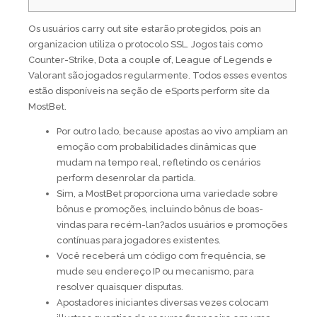
Os usuários carry out site estarão protegidos, pois an
organizacion utiliza o protocolo SSL. Jogos tais como
Counter-Strike, Dota a couple of, League of Legends e
Valorant são jogados regularmente. Todos esses eventos
estão disponíveis na seção de eSports perform site da
MostBet.
Por outro lado, because apostas ao vivo ampliam an
emoção com probabilidades dinâmicas que
mudam na tempo real, refletindo os cenários
perform desenrolar da partida.
Sim, a MostBet proporciona uma variedade sobre
bônus e promoções, incluindo bônus de boas-
vindas para recém-lan?ados usuários e promoções
contínuas para jogadores existentes.
Você receberá um código com frequência, se
mude seu endereço IP ou mecanismo, para
resolver quaisquer disputas.
Apostadores iniciantes diversas vezes colocam