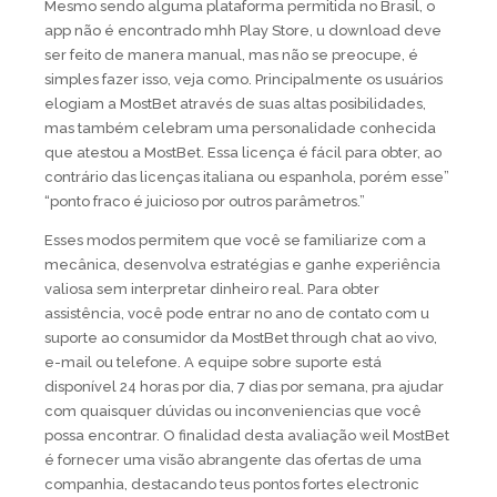
Mesmo sendo alguma plataforma permitida no Brasil, o
app não é encontrado mhh Play Store, u download deve
ser feito de manera manual, mas não se preocupe, é
simples fazer isso, veja como. Principalmente os usuários
elogiam a MostBet através de suas altas posibilidades,
mas também celebram uma personalidade conhecida
que atestou a MostBet. Essa licença é fácil para obter, ao
contrário das licenças italiana ou espanhola, porém esse”
“ponto fraco é juicioso por outros parâmetros.”
Esses modos permitem que você se familiarize com a
mecânica, desenvolva estratégias e ganhe experiência
valiosa sem interpretar dinheiro real. Para obter
assistência, você pode entrar no ano de contato com u
suporte ao consumidor da MostBet through chat ao vivo,
e-mail ou telefone. A equipe sobre suporte está
disponível 24 horas por dia, 7 dias por semana, pra ajudar
com quaisquer dúvidas ou inconveniencias que você
possa encontrar. O finalidad desta avaliação weil MostBet
é fornecer uma visão abrangente das ofertas de uma
companhia, destacando teus pontos fortes electronic