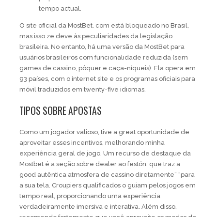
tempo actual.
O site oficial da MostBet. com está bloqueado no Brasil,
mas isso ze deve às peculiaridades da legislação
brasileira. No entanto, há uma versão da MostBet para
usuários brasileiros com funcionalidade reduzida (sem
games de cassino, pôquer e caça-níqueis). Ela opera em
93 países, com o internet site e os programas oficiais para
móvil traduzidos em twenty-five idiomas.
TIPOS SOBRE APOSTAS
Como um jogador valioso, tive a great oportunidade de
aproveitar esses incentivos, melhorando minha
experiência geral de jogo. Um recurso de destaque da
Mostbet é a seção sobre dealer ao festón, que traz a
good autêntica atmosfera de cassino diretamente” “para
a sua tela. Croupiers qualificados o guiam pelos jogos em
tempo real, proporcionando uma experiência
verdadeiramente imersiva e interativa. Além disso,