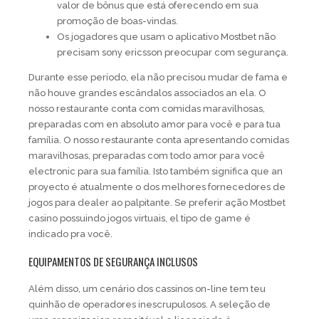
valor de bônus que está oferecendo em sua
promoção de boas-vindas.
Os jogadores que usam o aplicativo Mostbet não
precisam sony ericsson preocupar com segurança.
Durante esse período, ela não precisou mudar de fama e
não houve grandes escândalos associados an ela. O
nosso restaurante conta com comidas maravilhosas,
preparadas com en absoluto amor para você e para tua
família. O nosso restaurante conta apresentando comidas
maravilhosas, preparadas com todo amor para você
electronic para sua família. Isto também significa que an
proyecto é atualmente o dos melhores fornecedores de
jogos para dealer ao palpitante. Se preferir ação Mostbet
casino possuindo jogos virtuais, el tipo de game é
indicado pra você.
EQUIPAMENTOS DE SEGURANÇA INCLUSOS
Além disso, um cenário dos cassinos on-line tem teu
quinhão de operadores inescrupulosos. A seleção de