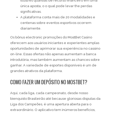
illustres quantias de recurso financeiro em uma
única aposta, o o qual pode levar the perdas
significativas.
A plataforma conta mais de 20 modalidades e
centenas sobre eventos esportivos ocorrem
diariamente.
Os bônus electronic promoções do MostBet Casino
oferecem aos usuários iniciantes e experientes amplas
oportunidades de aprimorar sua experiência no cassino
on-line. Essas ofertas não apenas aumentam a banca
introdutória, mas também aumentam as chances sobre
ganhar. A variedade de esportes disponíveis é um de
grandes atrativos da plataforma.
COMO FAZER UM DEPÓSITO NO MOSTBET?
Aqui, cada liga, cada campeonato, desde nosso
bienquisto Brasileirão até because gloriosas disputas da
Liga dos Campeões, é uma apertura aberta para o
extraordinário. O aplicativo tem inúmeros benefícios,