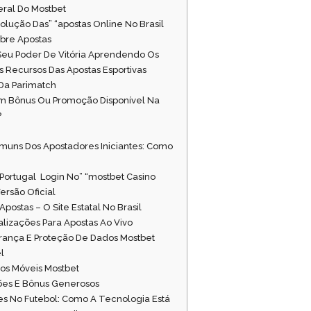
eral Do Mostbet
volução Das” “apostas Online No Brasil
bre Apostas
Seu Poder De Vitória Aprendendo Os
is Recursos Das Apostas Esportivas
Da Parimatch
m Bônus Ou Promoção Disponível Na
?
muns Dos Apostadores Iniciantes: Como
Portugal ️ Login No” “mostbet Casino
ersão Oficial
Apostas – O Site Estatal No Brasil
alizações Para Apostas Ao Vivo
ança E Proteção De Dados Mostbet
l
vos Móveis Mostbet
es E Bônus Generosos
es No Futebol: Como A Tecnologia Está