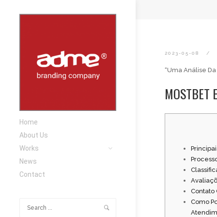
2023-05-08
“Uma Análise Da 
MOSTBET E
Home
About Us
Works
Principa
Processo
News
Classif
Contact
Avaliaçõ
Contato
Como Pos
Atendim