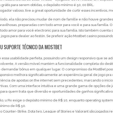
 grátis para serem obtidas, o depósito mínimo é 50, 00 BRL.
gador valioso, tive a great oportunidade de curtir esses incentivos, 
íodo, ela não precisou mudar de nom de famille e não houve grandes 
vilhosas, preparadas com todo amor para você e para sua família. O 
todo amor para você electronic para sua família. Isto também cuenta
ogos para dealer ao festón. Se preferir ação Mostbet casino possuindo j
U SUPORTE TÉCNICO DA MOSTBET
e essa usabilidade perfeita, possuindo um design responsivo que se ad
volvente. A versão móvel mantém a funcionalidade completa do desktop
e demandar bônus em qualquer lugar. O compromisso da MostBet possui
ponsivo melhora significativamente an experiência geral de jogo pra os
ência de apostas on the internet sem precedentes, marcando o início
rtivas. Com uma interface intuitiva e uma grande gama de opções de j
 para quem trata que diversão e oportunidades de ganhos significativo
o, u Pix exige o depósito mínimo de R$ 10, enquanto operating syste
ínimo de R$ 50.
 Counter-Strike, Dota two, League of Stories e Valorant são jogados 