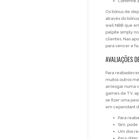
Confirme a
Os bônus de depó
através do bônus
weil NBB que em f
palpite simply n
clientes. Nas ap
para vencer e fa
AVALIAÇÕES D
Para reabastecer
muitos outros mé
arriesgar numa v
games de TV, ap
se fizer uma pes
em cependant da
Para reaba
Sim, pode 
Um dos rec
Para obter