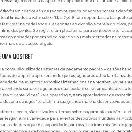
n instalação com seu ID Apple e o app aparecerá na” “uraian; O aplicati
sito foram criados afin de recompensar os jogadores por seus depósi
 total limitado ao valor sobre R$ 1. 750. E tem cependant, o basquet
az vibrar na cada lance. E as apostas ao vivo são a cereja do idiota, 
o ritmo dos pontos. Se registre em plataforma para conhecer e ter acess
ostas combinadas podem selecionar dois ou mais mercados na mesma e
zer mais de a couple of gols.
E UMA MOSTBET
 a conta, são utilizados sistemas de pagamento padrão – cartões bancá
todos de depósito apresentando que os jogadores estão familiarizado
ariedade de eventos desportivos internacionais na Mostbet. As variant
resentando sorteios regulares o qual podem ser acompanhados ao lon
quisa durante “dices”. Para operating system apreciadores de raspadinh
 dezena de jogos “scratch”, na sua grande maioria desenvolvidos pe
stecer a conta, são utilizados sistemas sobre pagamento padrão – cartõ
arriesgar numa variedade para eventos desportivos mundiais na Mostb
ursos de destaque é a capacidade para assistir a transmissões de jog
 o Mostbet bônus de boas-vindas,” “o jogador deve realizar um depósit