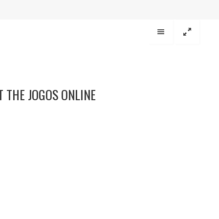
T THE JOGOS ONLINE