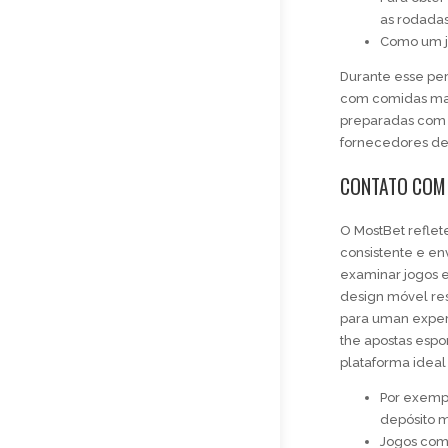
as rodadas
Como um jo
Durante esse per
com comidas mara
preparadas com 
fornecedores de j
CONTATO COM 
O MostBet reflet
consistente e en
examinar jogos 
design móvel res
para uman experi
the apostas espo
plataforma ideal
Por exempl
depósito m
Jogos como