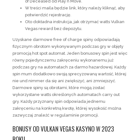
of Deceased od Play`n Move.
W treści maila będzie link, który należy kliknąć, aby
potwierdzić rejestrację.
Oto dokładna instrukcja, jak otrzymać watts Vulkan
Vegas reward bez depozytu.
Uzyskane darmowe free of charge spiny odpowiadają
fizycznym obrotom wykonywanym podczas gry w objęty
promocją hot spot automat. Jeden bonusowy spin jest więc
równy pojedynczemu zakręceniu wykonanemu już
podczas gry na automatach za darmo hazardowej. Każdy
spin mum dodatkowo swoją sprecyzowaną wartość, której
nie und nimmer da się ani zwiększyć, ani zmniejszyć.
Darmowe spiny są obrotami, które mogą zostać
wykorzystane watts określonych automatach carry out
gry. Każdy przyznany spin odpowiada jednemu
zakręceniu na konkretną kwotę, której wysokość można
zazwyczaj znaleźć w regulaminie promocji.
BONUSY OD VULKAN VEGAS KASYNO W 2023
ROKU