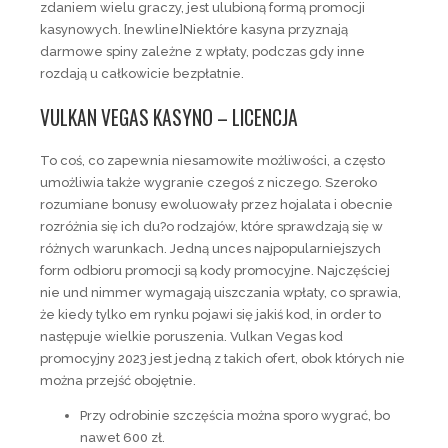
zdaniem wielu graczy, jest ulubioną formą promocji
kasynowych. [newline]Niektóre kasyna przyznają
darmowe spiny zależne z wpłaty, podczas gdy inne
rozdają u całkowicie bezpłatnie.
VULKAN VEGAS KASYNO – LICENCJA
To coś, co zapewnia niesamowite możliwości, a często
umożliwia także wygranie czegoś z niczego. Szeroko
rozumiane bonusy ewoluowały przez hojalata i obecnie
rozróżnia się ich du?o rodzajów, które sprawdzają się w
różnych warunkach. Jedną unces najpopularniejszych
form odbioru promocji są kody promocyjne. Najczęściej
nie und nimmer wymagają uiszczania wpłaty, co sprawia,
że kiedy tylko em rynku pojawi się jakiś kod, in order to
następuje wielkie poruszenia. Vulkan Vegas kod
promocyjny 2023 jest jedną z takich ofert, obok których nie
można przejść obojętnie.
Przy odrobinie szczęścia można sporo wygrać, bo
nawet 600 zł.