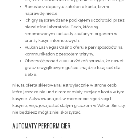
Bonus bez depozytu założenie konta, brzmi
naprawdę nieźle.
Ich gry są sprawdzane pod kątem uczciwości przez
niezależne laboratoria iTech, które są
renomowanym i actually zaufanym organem w
branży kasyn internetowych.
Vulkan Las vegas Casino oferuje par? sposobów na
kommunikation z zespołem witryny.
Obecność ponad 2000 urz?dzeń sprawia, że nawet
gracz o wyjątkowym guście znajdzie tutaj coś dla
siebie.
Nie, ta oferta skierowana jest wyłącznie w stronę osób,
które jeszcze nie und nimmer miały swojego konta w tym
kasynie. Aktywowana jest w momencie rejestracji t
kasynie, więc jeśli jesteś stałym graczem w Vulkan Sin city,
nie będziesz mógł z niej skorzystać.
AUTOMATY PERFORM GIER