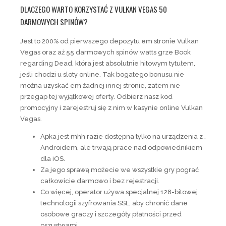
DLACZEGO WARTO KORZYSTAĆ Z VULKAN VEGAS 50
DARMOWYCH SPINÓW?
Jest to 200% od pierwszego depozytu em stronie Vulkan
Vegas oraz aż 55 darmowych spinów watts grze Book
regarding Dead, która jest absolutnie hitowym tytułem,
jeśli chodzi u sloty online. Tak bogatego bonusu nie
można uzyskać em żadnej innej stronie, zatem nie
przegap tej wyjątkowej oferty. Odbierz nasz kod
promocyjny i zarejestruj się z nim w kasynie online Vulkan
Vegas.
Apka jest mhh razie dostępna tylko na urządzenia z .
Androidem, ale trwają prace nad odpowiednikiem
dla iOS.
Za jego sprawą możecie we wszystkie gry pograć
całkowicie darmowo i bez rejestracji.
Co więcej, operator używa specjalnej 128-bitowej
technologii szyfrowania SSL, aby chronić dane
osobowe graczy i szczegóły płatności przed
oszustwami.