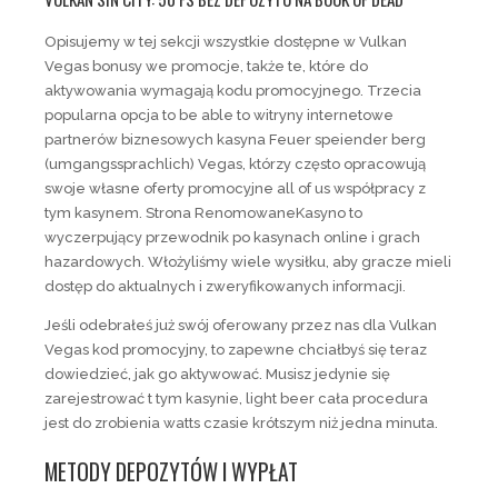
Opisujemy w tej sekcji wszystkie dostępne w Vulkan
Vegas bonusy we promocje, także te, które do
aktywowania wymagają kodu promocyjnego. Trzecia
popularna opcja to be able to witryny internetowe
partnerów biznesowych kasyna Feuer speiender berg
(umgangssprachlich) Vegas, którzy często opracowują
swoje własne oferty promocyjne all of us współpracy z
tym kasynem. Strona RenomowaneKasyno to
wyczerpujący przewodnik po kasynach online i grach
hazardowych. Włożyliśmy wiele wysiłku, aby gracze mieli
dostęp do aktualnych i zweryfikowanych informacji.
Jeśli odebrałeś już swój oferowany przez nas dla Vulkan
Vegas kod promocyjny, to zapewne chciałbyś się teraz
dowiedzieć, jak go aktywować. Musisz jedynie się
zarejestrować t tym kasynie, light beer cała procedura
jest do zrobienia watts czasie krótszym niż jedna minuta.
METODY DEPOZYTÓW I WYPŁAT