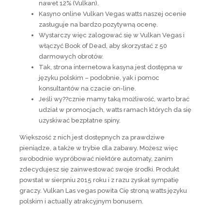
nawet 12% (Vulkan).
Kasyno online Vulkan Vegas watts naszej ocenie
zasługuje na bardzo pozytywną ocenę.
Wystarczy więc zalogować się w Vulkan Vegas i
włączyć Book of Dead, aby skorzystać z 50
darmowych obrotów.
Tak, strona internetowa kasyna jest dostępna w
języku polskim – podobnie, yak i pomoc
konsultantów na czacie on-line.
Jeśli wy??cznie mamy taką możliwość, warto brać
udział w promocjach, watts ramach których da się
uzyskiwać bezpłatne spiny.
Większość z nich jest dostępnych za prawdziwe
pieniądze, a także w trybie dla zabawy. Możesz więc
swobodnie wypróbować niektóre automaty, zanim
zdecydujesz się zainwestować swoje środki. Produkt
powstał w sierpniu 2015 roku i z razu zyskał sympatię
graczy. Vulkan Las vegas powita Cię stroną watts języku
polskim i actually atrakcyjnym bonusem.