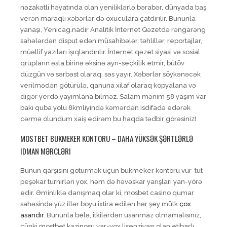
nəzakətli həyatında olan yeniliklərlə bərabər, dünyada baş
verən maraqlı xəbərlər də oxuculara çatdırılır. Bununla
yanaşı, Yenicag.nadir Analitik İnternet Qəzetdə rəngarəng
sahələrdən disput edən müsahibələr, təhlillər, reportajlar,
müəllif yazıları işıqlandırılır. İnternet qəzet siyasi və sosial
qrupların əsla birinə əksinə ayrı-seçkilik etmir, bütöv
düzgün və sərbəst olaraq, səs yayır. Xəbərlər söykənəcək
verilmədən götürülə, qanuna xilaf olaraq kopyalana və
digər yerdə yayımlana bilməz. Salam mənim 58 yaşım var
bakı quba yolu 8kmliyində kəmərdən isdifadə edərək
cərmə olundum xaiş edirəm bu haqda tədbir görəsiniz!
MOSTBET BUKMEKER KONTORU – DAHA YÜKSƏK ŞƏRTLƏRLƏ
IDMAN MƏRCLƏRI
Bunun qarşısını götürmək üçün bukmeker kontoru vur-tut
peşəkar turnirləri yox, həm də həvəskar yarışları yan-yörə
edir. Əminliklə danışmaq olar ki, mosbet casino qumar
sahəsində yüz illər boyu ixtira edilən hər şey mülk
çox
asandır
. Bununla belə, itkilərdən usanmaz olmamalısınız,
çünki mostbet kazinosu var-yox lisenziyası olan etibarlı