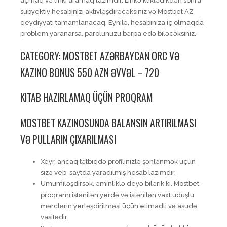
açmaq və linki aramaq lazımdır. Linkə kliklədikdən sonra
subyektiv hesabınızı aktivləşdirəcəksiniz və Mostbet AZ
qeydiyyatı tamamlanacaq. Eynilə, hesabınıza iç olmaqda
problem yaranarsa, parolunuzu bərpa edə biləcəksiniz.
CATEGORY: MOSTBET AZƏRBAYCAN ORC VƏ
KAZINO BONUS 550 AZN ƏVVƏL – 720
KITAB HAZIRLAMAQ ÜÇÜN PROQRAM
MOSTBET KAZINOSUNDA BALANSIN ARTIRILMASI
VƏ PULLARIN ÇIXARILMASI
Xeyr, ancaq tətbiqdə profilinizlə şənlənmək üçün
sizə veb-saytda yaradılmış hesab lazımdır.
Ümumiləşdirsək, əminliklə deyə bilərik ki, Mostbet
proqramı istənilən yerdə və istənilən vaxt uduşlu
mərclərin yerləşdirilməsi üçün etimadli və asudə
vasitədir.