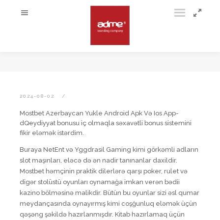
2024-08-02
Mostbet Azerbaycan Yukle Android Apk Və Ios App-
d
Qeydiyyat bonusu iç olmaqla səxavətli bonus sistemini
fikir eləmək istərdim.
Buraya NetEnt və Yggdrasil Gaming kimi görkəmli adların
slot maşınları, eləcə də ən nadir tanınanlar daxildir.
Mostbet həmçinin praktik dilerlərə qarşı poker, rulet və
digər stolüstü oyunları oynamağa imkan verən bədii
kazino bölməsinə malikdir. Bütün bu oyunlar sizi əsl qumar
meydançasında oynayırmış kimi coşğunluq eləmək üçün
qəşəng şəkildə hazırlanmışdır. Kitab hazırlamaq üçün