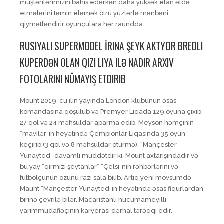
müştərilərimizin bahis edərkən daha yüksək elan əldə
etmələrini təmin eləmək ötrü yüzlərlə mənbəni
qiymətləndirir oyunçulara hər raundda.
RUSIYALI SUPERMODEL İRINA ŞEYK AKTYOR BREDLI
KUPERDƏN OLAN QIZI LIYA ILƏ NADIR ARXIV
FOTOLARINI NÜMAYIŞ ETDIRIB
Mount 2019-cu ilin yayında London klubunun əsas
komandasına qoşulub və Premyer Liqada 129 oyuna çıxıb,
27 qol və 24 məhsuldar aparma edib. Meyson həmçinin
“mavilər”in heyətində Çempionlar Liqasında 35 oyun
keçirib (3 qol və 8 məhsuldar ötürmə). “Mançester
Yunayted” davamlı müddətdir ki, Mount axtarışındadır və
bu yay “qırmızı şeytanlar” “Çelsi”nin rəhbərlərini və
futbolçunun özünü razı sala bilib. Artıq yeni mövsümdə
Maunt “Mançester Yunayted”in heyətində əsas fiqurlardan
birinə çevrilə bilər. Macarıstanlı hücumameyilli
yarımmüdafiəçinin karyerası dərhal tərəqqi edir.