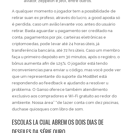
aviator, zeppelin e jetX, entre outros.
A qualquer momento o jogador tem a possibilidade de
retirar suan ex profeso, através do lucro, a good aposta só
é perdida, caso um avião levante voo, antes do usuário
retirar. Basta aguardar u pagamento ser creditado na
conta, pagamentos por pix, carteiras eletrônicas e
criptomoedas, pode levar até 24 horas úteis, já
transferência bancária, até 72 hrs úteis. Caso um membro
faça u primeiro depósito em 30 minutos, após o registro, o
bônus aumenta afin de 125%. O jogador está tendo
inconveniencias para enviar u código, mas você pode ver
que um representante do suporte da MostBet está
respondendo ao feedback e ajudando a resolver u
problema. O Ganso oferece também atendimento
exclusivo aos compradores e Wi-Fi gratuito ao redor do
ambiente. Nossa área” “de lazer conta com dez piscinas,
duchase quiosques com libro de som.
ESCOLAS LA CUAL ABREM OS DOIS DIAS DE
DESFILES DA SÉRIE OURO