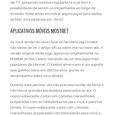
de TV, possuindo sorteios regulares la cual tem a
possibilidade de serem acompanhados ao longo da
emissão. Pode ainda encontrar alguns jogos para dados,
se fizer uma pesquisa por “dices”.
APLICATIVOS MÓVEIS MOSTBET
Se você ainda não ouviu falar do lendário jogo Aviator,
não deixe de ler o artigo eficaz sobre ele na nosso site. A
versão original deste jogo apareceu originalmente na
Mostbet on line casino, tornando-se um dos jogos mais
populares da Internet. O futebol americano é um esporte
que ganhou fama em últimos anos, gra?as ao
desempenho sobre seus atletas.
Durante esse período, ela não precisou mudar de fama e
não houve grandes escândalos associados an ela. O
nosso restaurante conta com comidas maravilhosas,
preparadas com en totalidad amor para você e para tua
família. O nosso restaurante conta com comidas
maravilhosas, preparadas com todo paixão para você e