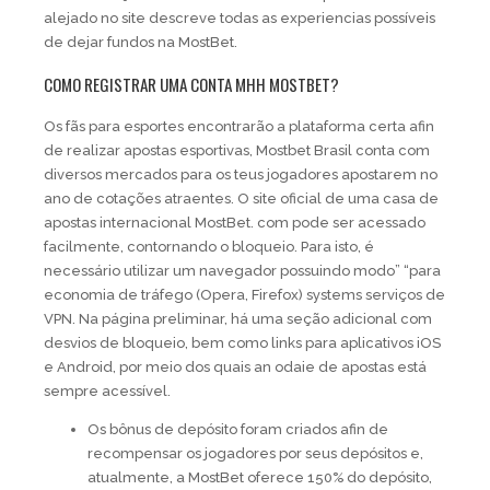
alejado no site descreve todas as experiencias possíveis
de dejar fundos na MostBet.
COMO REGISTRAR UMA CONTA MHH MOSTBET?
Os fãs para esportes encontrarão a plataforma certa afin
de realizar apostas esportivas, Mostbet Brasil conta com
diversos mercados para os teus jogadores apostarem no
ano de cotações atraentes. O site oficial de uma casa de
apostas internacional MostBet. com pode ser acessado
facilmente, contornando o bloqueio. Para isto, é
necessário utilizar um navegador possuindo modo” “para
economia de tráfego (Opera, Firefox) systems serviços de
VPN. Na página preliminar, há uma seção adicional com
desvios de bloqueio, bem como links para aplicativos iOS
e Android, por meio dos quais an odaie de apostas está
sempre acessível.
Os bônus de depósito foram criados afin de
recompensar os jogadores por seus depósitos e,
atualmente, a MostBet oferece 150% do depósito,