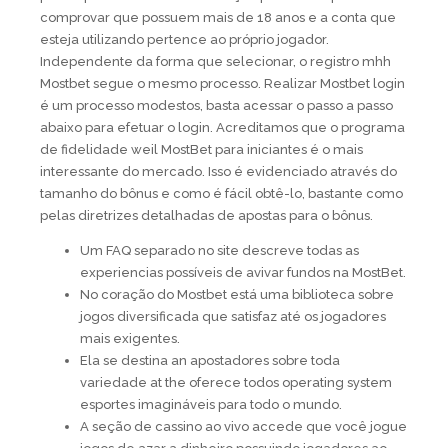
comprovar que possuem mais de 18 anos e a conta que
esteja utilizando pertence ao próprio jogador.
Independente da forma que selecionar, o registro mhh
Mostbet segue o mesmo processo. Realizar Mostbet login
é um processo modestos, basta acessar o passo a passo
abaixo para efetuar o login. Acreditamos que o programa
de fidelidade weil MostBet para iniciantes é o mais
interessante do mercado. Isso é evidenciado através do
tamanho do bônus e como é fácil obtê-lo, bastante como
pelas diretrizes detalhadas de apostas para o bônus.
Um FAQ separado no site descreve todas as
experiencias possíveis de avivar fundos na MostBet.
No coração do Mostbet está uma biblioteca sobre
jogos diversificada que satisfaz até os jogadores
mais exigentes.
Ela se destina an apostadores sobre toda
variedade at the oferece todos operating system
esportes imagináveis para todo o mundo.
A seção de cassino ao vivo accede que você jogue