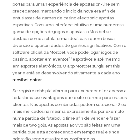
portas para uman experiência de apostas on-line sem
precedentes, marcando o início da nova era afin de
entusiastas de games de casino electronic apostas
esportivas. Com uma interface intuitiva e uma numerosa
gama de opções de jogos e apostas, o Mostbet se
destaca como a plataforma ideal para quem busca
diversão e oportunidades de ganhos significativos. Com o
software oficial da Mostbet, você pode jogar jogos de
cassino, apostar em eventos” “esportivos e até mesmo
em esportes eletrônicos. O app Mostbet surgiu em this
year e está se desenvolvendo ativamente a cada ano
mostbet entrar
.
Se registre mhh plataforma para conhecer e ter acesso a
todas because vantagens que o site oferece para os seus
clientes. Nas apostas combinadas podem selecionar 2 ou
mais mercados na mesma expresamente, por exemplo
numa partida de futebol, o time afin de vencer e fazer
mais de two gols. As apostas ao vivo são feitas em uma
partida que está acontecendo em tempo real e since
odds vão sendo atualizadas, conforme os