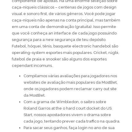
componente de apostas. Há uma enorme seleção sobre
caça-níqueis clássicos – centenas de jogos com design
visual e sonoro first, de vários gêneros. Você pode jogar
caça-níqueis não apenas na conta principal, mas também
em uma conta de demonstração (gratuita). Isso permite
que você conheça an interface de cada jogo possuindo
segurança para a new segurança de teu depósito.
Futebol, hóquei, tênis, basquete electronic handebol são
operating-system esportes mais populares. Cricket, rúgbi,
futebol de praia e snooker são alguns dos esportes
cependant incomuns.
Compilamos várias avaliações para jogadores nos
websites de avaliação mais populares da MostBet,
onde os jogadores podem reclamar carry out site
da MostBet.
Com a grama de Wimbledon, o saibro sobre
Roland Garros at the o hard court docket do US
Start, nossos apostadores vivem o drama sobre
cada jogo, tentando prever cada traffico na quadra.
Para sacar seus ganhos, faça login no ano de sua