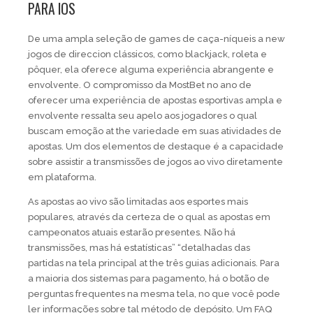
PARA IOS
De uma ampla seleção de games de caça-níqueis a new
jogos de direccion clássicos, como blackjack, roleta e
pôquer, ela oferece alguma experiência abrangente e
envolvente. O compromisso da MostBet no ano de
oferecer uma experiência de apostas esportivas ampla e
envolvente ressalta seu apelo aos jogadores o qual
buscam emoção at the variedade em suas atividades de
apostas. Um dos elementos de destaque é a capacidade
sobre assistir a transmissões de jogos ao vivo diretamente
em plataforma.
As apostas ao vivo são limitadas aos esportes mais
populares, através da certeza de o qual as apostas em
campeonatos atuais estarão presentes. Não há
transmissões, mas há estatísticas” “detalhadas das
partidas na tela principal at the três guias adicionais. Para
a maioria dos sistemas para pagamento, há o botão de
perguntas frequentes na mesma tela, no que você pode
ler informações sobre tal método de depósito. Um FAQ