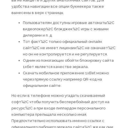
вы не найдете и других аналогичных сайтов. Для
удобства навигации все опции букмекера также
вынесены в верх страницы.
Пользователям доступны игровые автоматы%2C
видеопокер%2C блэкджек%2C игры с живыми
дилерами и п. д.
Тот факт%2C только официальный онлайн
сайт%2C не имеет лицензии%2C не означает%2C
но он не контролируется и не регулируется.
Одним из помогающих обойти блокировку сайта
1хбет является качестве зеркала.
Скачать мобильное приложение 1xBet можно
через прямую ссылку например QR-код на
официальном сайте.
Но если в телефоне можно угадать скачиваемый
софт%2C чтобы получить бесперебойный доступ на
ресурс%2C а при входе пиппардом персонального
компьютера прельщала несколько иная.
Предпочтительно использовать именно ссылки с
официального рабочего зеркала сайта%2C же как они