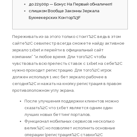
до 22500р — Бонус На Первый обналичил!
слишком Вообще Законны Зеркала
Букмекерских Контор%3F
Переживать из-за этого только стоит%2C ведь в этом
сайте%2C севилестр всегда сможете найду активное
зеркало 1xbet и перейти в официальный сайт
компании” “и любое время. Дли того%2C чтобы
чувствовать всю прелесть ставок с 1xbet на себе%2C
нужно проходит регистрацию. Для того%2C игрок
должен используя 1 икс бет зеркало рабочее в
сегодня%2C и нажать на кнопку регистрация в правом
противоположном углу экрана.
После улучшения поддержки клиентов можно
сказать%2C что 1хбет является одним один
лучших новых беттинг порталов.
Функционал мобильных сервисов несколько
велик%2C но позволяет исполнить основные
операции (регистрация%2C ставки%2C