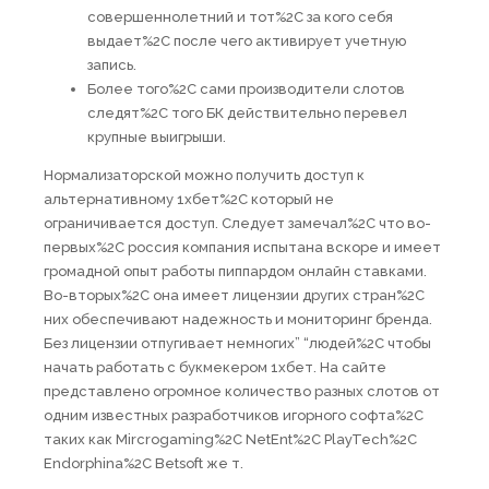
совершеннолетний и тот%2C за кого себя
выдает%2C после чего активирует учетную
запись.
Более того%2C сами производители слотов
следят%2C того БК действительно перевел
крупные выигрыши.
Нормализаторской можно получить доступ к
альтернативному 1хбет%2C который не
ограничивается доступ. Следует замечал%2C что во-
первых%2C россия компания испытана вскоре и имеет
громадной опыт работы пиппардом онлайн ставками.
Во-вторых%2C она имеет лицензии других стран%2C
них обеспечивают надежность и мониторинг бренда.
Без лицензии отпугивает немногих” “людей%2C чтобы
начать работать с букмекером 1хбет. На сайте
представлено огромное количество разных слотов от
одним известных разработчиков игорного софта%2C
таких как Mircrogaming%2C NetEnt%2C PlayTech%2C
Endorphina%2C Betsoft же т.