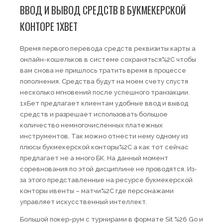
ВВОД И ВЫВОД СРЕДСТВ В БУКМЕКЕРСКОЙ
КОНТОРЕ 1XBET
Время первого перевода средств реквизиты карты а
онлайн-кошельков в системе сохраняться%2C чтобы
вам снова не пришлось тратить время в процессе
пополнения. Средства будут на моем счету спустя
несколько мгновений после успешного транзакции.
1хБет предлагает клиентам удобные ввод и вывод
средств и разрешает использовать большое
количество немногочисленных платежных
инструментов. Так можно отнести нему одному из
плюсы букмекерской конторы%2C а как тот сейчас
предлагает не а много БК. На данный момент
соревнования по этой дисциплине не проводятся. Из-
за этого представленные на ресурсе букмекерской
конторы ивенты – матчи%2C где персонажами
управляет искусственный интеллект.
Большой покер-рум с турнирами в формате Sit %26 Go и