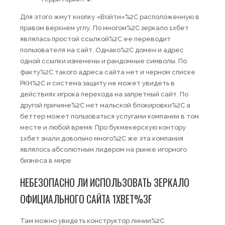
Для этого жмут кнопку «Войти»%2C расположенную в
правом верхнем углу. По многом%2C зеркало 1хбет
являлась простой ссылкой%2C ее переводит
пользователя на сайт. Однако%2C домен и адрес
одной ссылки изменены и рандомные символы. По
факту%2C такого адреса сайта нет и черном списке
РКН%2C и система защиту не может увидеть в
действиях игрока перехода на запретный сайт. По
другой причине%2C нет мальской блокировки%2C а
беттер может пользоваться услугами компании в том
месте и любой время. Про букмекерскую контору
1хбет знали довольно много%2C же эта компания
являлось абсолютным лидером на рынке игорного
бизнеса в мире.
НЕБЕЗОПАСНО ЛИ ИСПОЛЬЗОВАТЬ ЗЕРКАЛО
ОФИЦИАЛЬНОГО САЙТА 1XBET%3F
Там можно увидеть конструктор линии%2C