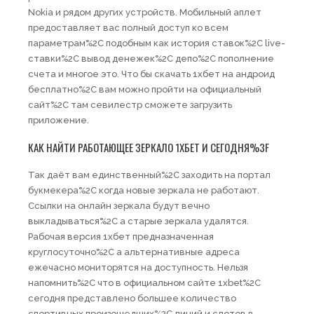
Nokia и рядом других устройств. Мобильный аплет
предоставляет вас полный доступ ко всем
параметрам%2C подобным как история ставок%2C live-
ставки%2C вывод денежек%2C депо%2C пополнение
счета и многое это. Что бы скачать 1хбет на андроид
бесплатно%2C вам можно пройти на официальный
сайт%2C там севилестр сможете загрузить
приложение.
КАК НАЙТИ РАБОТАЮЩЕЕ ЗЕРКАЛО 1ХБЕТ И СЕГОДНЯ%3F
Так даёт вам единственный%2C заходить на портал
букмекера%2C когда новые зеркала не работают.
Ссылки на онлайн зеркала будут вечно
выкладываться%2C а старые зеркала удалятся.
Рабочая версия 1хбет предназначенная
круглосуточно%2C а альтернативные адреса
ежечасно мониторятся на доступность. Нельзя
напомнить%2C что в официальном сайте 1xbet%2C
сегодня представлено большее количество
спортивных произошедших%2C линий и слотов в