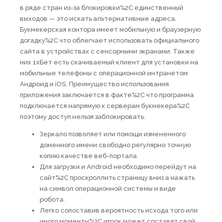
в ряде стран из-за блокировки%2C единственный
выходов — это искать альтернативные адреса.
Букмекерская контора имеет мобильную и браузерную
догадку%2C что облегчает использовать официального
сайта в устройствах с сенсорными экранами. Также
них 1хБет есть скачиваемый клиент для установки на
мобильные телефоны с операционной интранетом
Андроид и iOS. Преимущество использования
приложения заключается в факте%2C что программа
подключается напрямую к серверам букмекера%2C
поэтому доступ нельзя заблокировать.
Зеркало позволяет или помощи измененного
доменного имени свободно регулярно точную
копию качестве веб-портала.
Для загрузки и Android необходимо перейдут на
сайт%2C проскроллить страницу вниз а нажать
на символ операционной системы и виде
робота.
Легко сопоставив вероятность исхода того или
иного моменты%2C игрок может составят свой