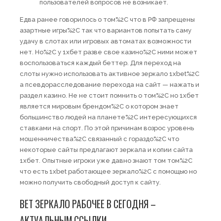
пользователей вопросов не возникает.
Едва ранее говорилось о том%2C что в РФ запрещены
азартные игры%2C так что вариантов попытать саму
удачу в слотах или игровых автоматах возможности
нет. Но%2C у 1xбет разве свое казино%2C ними может
воспользоваться каждый беттер. Для переход на
слоты нужно использовать активное зеркало 1xbet%2C
а псевдорасследование перехода на сайт — нажать и
раздел казино. Не не стоит помнить о том%2C но 1хбет
является мировым брендом%2C о котором знает
большинство людей на планете%2C интересующихся
ставками на спорт. По этой причинам возрос уровень
мошенничества%2C связанный с гораздо%2C что
некоторые сайты предлагают зеркала и копии сайта
1хбет. Опытные игроки уже давно знают том том%2C
что есть 1xbet работающее зеркало%2C с помощью но
можно получить свободный доступ к сайту.
BET ЗЕРКАЛО РАБОЧЕЕ В СЕГОДНЯ –
АКТУАЛЬНЫМ ССЫЛКИ