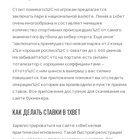
Стоит понимать%2C но игрокам предлагается
заключать пари в национальной валюте. Линия а 1хбет
очень многообразна и составляет меньшее
количество спортивных происшедших%2C от самого
знаменитого футбола до кибер спорта. Еще иное”
“заключалось преимущество низкая маржа от 2 конца
4% и хорошая роспись%2C с охватом до 1. 000 рынков.
Не забывайте%2C что на портале есть онлайн
тотализатор с хорошими коэффициентами –
1Хтото%2C с ним шансы в выигрыш у вас сильно
повышаются. Как приложение поможет вы отследить
операции%2C которые вы производили и пункте приема
ставок. Все приложения доступную для скачивания на
сайте букмекера.
КАК ДЕЛАТЬ СТАВКИ В 1XBET
Зарегистрироваться на сайте 1xBet нельзя
практически мгновенно. Такой быстрой регистрации