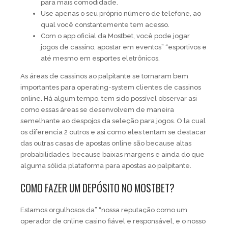
para mais comodidade.
Use apenas o seu próprio número de telefone, ao
qual você constantemente tem acesso.
Com o app oficial da Mostbet, você pode jogar
jogos de cassino, apostar em eventos” “esportivos e
até mesmo em esportes eletrônicos.
As áreas de cassinos ao palpitante se tornaram bem
importantes para operating-system clientes de cassinos
online. Há algum tempo, tem sido possível observar asi
como essas áreas se desenvolvem de maneira
semelhante ao despojos da seleção para jogos. O la cual
os diferencia 2 outros e asi como eles tentam se destacar
das outras casas de apostas online são because altas
probabilidades, because baixas margens e ainda do que
alguma sólida plataforma para apostas ao palpitante.
COMO FAZER UM DEPÓSITO NO MOSTBET?
Estamos orgulhosos da” “nossa reputação como um
operador de online casino fiável e responsável, e o nosso