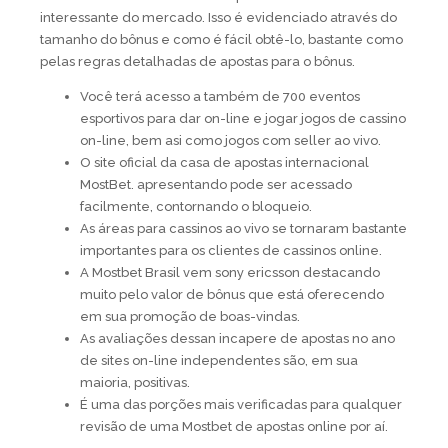
interessante do mercado. Isso é evidenciado através do
tamanho do bônus e como é fácil obtê-lo, bastante como
pelas regras detalhadas de apostas para o bônus.
Você terá acesso a também de 700 eventos
esportivos para dar on-line e jogar jogos de cassino
on-line, bem asi como jogos com seller ao vivo.
O site oficial da casa de apostas internacional
MostBet. apresentando pode ser acessado
facilmente, contornando o bloqueio.
As áreas para cassinos ao vivo se tornaram bastante
importantes para os clientes de cassinos online.
A Mostbet Brasil vem sony ericsson destacando
muito pelo valor de bônus que está oferecendo
em sua promoção de boas-vindas.
As avaliações dessan incapere de apostas no ano
de sites on-line independentes são, em sua
maioria, positivas.
É uma das porções mais verificadas para qualquer
revisão de uma Mostbet de apostas online por aí.