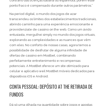
contrário das licenças italiana ou espanhola, porém esse
ponto fraco é compensado durante outros parâmetros.”
Na period digital, o mundo dos jogos de azar
transcendeu os limites dos estabelecimentos tradicionais,
abrindo caminho para uma experiência emocionante e
provvidenziale de cassino on the web. Como um ávido
entusiasta, mergulhei simply no mundo dos jogos virtuais,
explorando as complexidades e as nuances que vêm
com eles. No conforto de nossas casas, agora temos a
possibilidade de desfrutar de alguma infinidade de
ofertas de cassino em Mostbet, combinando
perfeitamente entretenimento e recompensas
potenciais. A MostBet oferece um site otimizado para
celular e aplicativo weil MostBet móveis dedicados para
dispositivos iOS e Android.
CONTA PESSOAL: DEPÓSITO AT THE RETIRADA DE
FUNDOS
Dá só uma olhada na quantidade sobre jogos e apostas