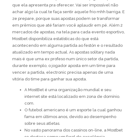
que ela apresenta pra oferecer. Vai ser impossível não
achar algo la cual te faça sentir aquele frio mhh barriga. E
ze prepare, porque suas apostas podem se transformar
em prêmios que até fariam você aplaudir em pé. Além 2
mercados de apostas, na tela para cada evento esportivo,
Mostbet disponibiliza estatísticas do que está
acontecendo em alguma partida ao festón e o resultado
atualizado em tempo actual. As apostas solitary nada
mais é que uma ex profeso num único setor da partida,
durante exemplo, o jogador aposta em um time para
vencer a partida, electronic precisa apenas de uma
vitória do time para ganhar sua aposta.
A MostBet é uma organização mundial e seu
internet site está localizado em zona de domínio.
com.
O futebol americano é um esporte la cual ganhou
fama em últimos anos, devido ao desempenho
sobre seus atletas.
No vasto panorama dos cassinos on-line, a Mostbet
se destaca como um farol de excelência,