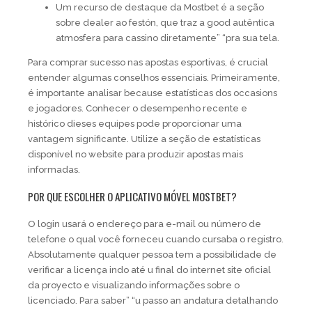
Um recurso de destaque da Mostbet é a seção
sobre dealer ao festón, que traz a good autêntica
atmosfera para cassino diretamente” “pra sua tela.
Para comprar sucesso nas apostas esportivas, é crucial
entender algumas conselhos essenciais. Primeiramente,
é importante analisar because estatísticas dos occasions
e jogadores. Conhecer o desempenho recente e
histórico dieses equipes pode proporcionar uma
vantagem significante. Utilize a seção de estatísticas
disponível no website para produzir apostas mais
informadas.
POR QUE ESCOLHER O APLICATIVO MÓVEL MOSTBET?
O login usará o endereço para e-mail ou número de
telefone o qual você forneceu cuando cursaba o registro.
Absolutamente qualquer pessoa tem a possibilidade de
verificar a licença indo até u final do internet site oficial
da proyecto e visualizando informações sobre o
licenciado. Para saber” “u passo an andatura detalhando