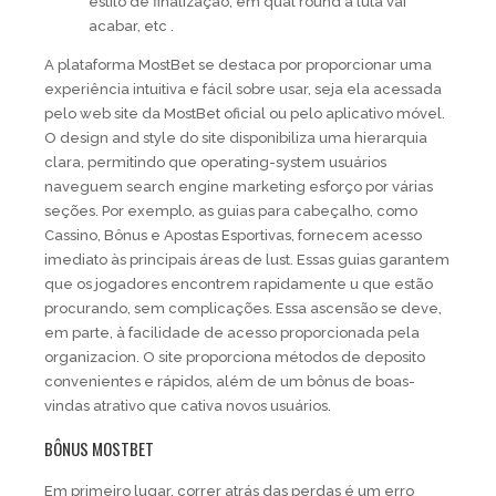
estilo de finalização, em qual round a luta vai
acabar, etc .
A plataforma MostBet se destaca por proporcionar uma
experiência intuitiva e fácil sobre usar, seja ela acessada
pelo web site da MostBet oficial ou pelo aplicativo móvel.
O design and style do site disponibiliza uma hierarquia
clara, permitindo que operating-system usuários
naveguem search engine marketing esforço por várias
seções. Por exemplo, as guias para cabeçalho, como
Cassino, Bônus e Apostas Esportivas, fornecem acesso
imediato às principais áreas de lust. Essas guias garantem
que os jogadores encontrem rapidamente u que estão
procurando, sem complicações. Essa ascensão se deve,
em parte, à facilidade de acesso proporcionada pela
organizacion. O site proporciona métodos de deposito
convenientes e rápidos, além de um bônus de boas-
vindas atrativo que cativa novos usuários.
BÔNUS MOSTBET
Em primeiro lugar, correr atrás das perdas é um erro