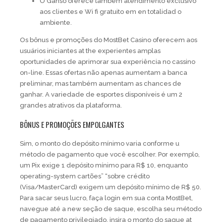
O Ganso oferece também atendimento exclusivo
aos clientes e Wi fi gratuito em en totalidad o
ambiente.
Os bônus e promoções do MostBet Casino oferecem aos
usuários iniciantes at the experientes amplas
oportunidades de aprimorar sua experiência no cassino
on-line. Essas ofertas não apenas aumentam a banca
preliminar, mas também aumentam as chances de
ganhar. A variedade de esportes disponíveis é um 2
grandes atrativos da plataforma.
BÔNUS E PROMOÇÕES EMPOLGANTES
Sim, o monto do depósito mínimo varia conforme u
método de pagamento que você escolher. Por exemplo,
um Pix exige 1 depósito mínimo para R$ 10, enquanto
operating-system cartões” “sobre crédito
(Visa/MasterCard) exigem um depósito mínimo de R$ 50.
Para sacar seus lucro, faça login em sua conta MostBet,
navegue até a new seção de saque, escolha seu método
de pagamento privilegiado, insira o monto do saque at