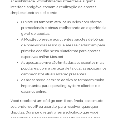
acessibilidade. Probabilidades atraentes e alguma
interface amigável tornam a realização de apostas
simples electronic eficiente.
O MostBet também atrai os usuários com ofertas
promocionais e bônus, melhorando an experiência
geral de apostas.
A MostBet oferece aos clientes pacotes de bônus
de boas-vindas assim que eles se cadastram pela
primeira ocasião nesta plataforma para apostas
esportivas online Mostbet.
As apostas ao vivo são limitadas aos esportes mais
populares, com a certeza de la cual as apostas nos
campeonatos atuais estarão presentes.
As áreas sobre cassinos ao vivo se tornaram muito
importantes para operating-system clientes de
cassinos online.
Você receberá um código com frequência, caso mude
seu endereço IP ou aparato, para resolver quaisquer
disputas. Durante o registro, será solicitado que você