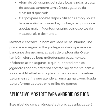
Além do bônus principal sobre boas-vindas, a casa
de apostas também tem bônus regulares da
MostBet disponíveis.
Os tipos para apostas disponibilizados simply no site,
também são bem variados, conheça os tipos sobre
apostas mais influentes nos principais esportes da
Mostbet País e do mundo.
Mostbet é confiável e bem avaliada pelos usuários, isso
pois o site é seguro at the protege os dados pessoais e
bancários dos usuários, através de criptografia. O site
também oferece bons métodos para pagamentos,
eficientes at the seguros, e qualquer problema os
jogadores podem entrar na contato rapidamente com o
suporte. A Mostbet é uma plataforma de cassino on-line
de primeira linha que atende an uma gama diversificada
de preferências electronic estilos de games.
APLICATIVO MOSTBET PARA ANDROID OS E IOS
Esse nível de conveniência electronic acessibilidade é