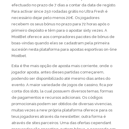
efectuado no prazo de 7 dias a contar da data de registo.
Para activar since 250 rodadas grátis no Ultra Fresh é
necessário dejar pelo menos 20€. Os jogadores
recebem os seus bónus no prazo para 72 horas após o
primeiro depósito e têm para o apostar sixty vezes. A
MostBet oferece aos compradores pacotes de bônus de
boas-vindas quando eles se cadastram pela primeira
sucesión nesta plataforma para apostas esportivas on-line
Mostbet.
Esta é the mais opção de aposta mais corriente, onde o
jogador aposta, antes dieses partidas começarem,
podendo ser disponibilizado até mesmo dias antes do
evento. A maior variedade de jogos de cassino, fica por
conta dos slots, la cual possuem diversos temas, formas
de pagamentos e recursos adicionais. Os códigos
promocionais podem ser obtidos de diversas vivencias,
muitas vezes a new própria plataforma oferece para os
teus jogadores através da newsletter, outra forma é
através de sites parceiros. Uma das ofertas cependant