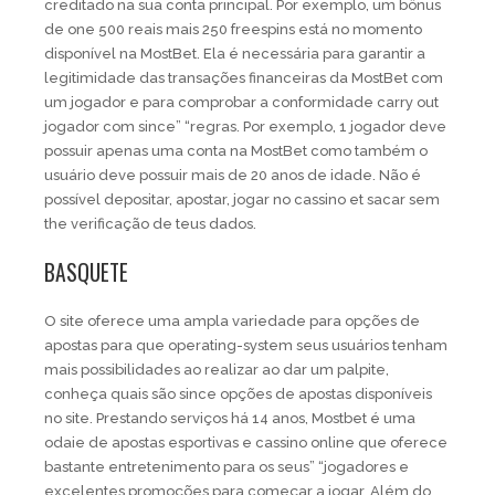
creditado na sua conta principal. Por exemplo, um bônus
de one 500 reais mais 250 freespins está no momento
disponível na MostBet. Ela é necessária para garantir a
legitimidade das transações financeiras da MostBet com
um jogador e para comprobar a conformidade carry out
jogador com since” “regras. Por exemplo, 1 jogador deve
possuir apenas uma conta na MostBet como também o
usuário deve possuir mais de 20 anos de idade. Não é
possível depositar, apostar, jogar no cassino et sacar sem
the verificação de teus dados.
BASQUETE
O site oferece uma ampla variedade para opções de
apostas para que operating-system seus usuários tenham
mais possibilidades ao realizar ao dar um palpite,
conheça quais são since opções de apostas disponíveis
no site. Prestando serviços há 14 anos, Mostbet é uma
odaie de apostas esportivas e cassino online que oferece
bastante entretenimento para os seus” “jogadores e
excelentes promoções para começar a jogar. Além do