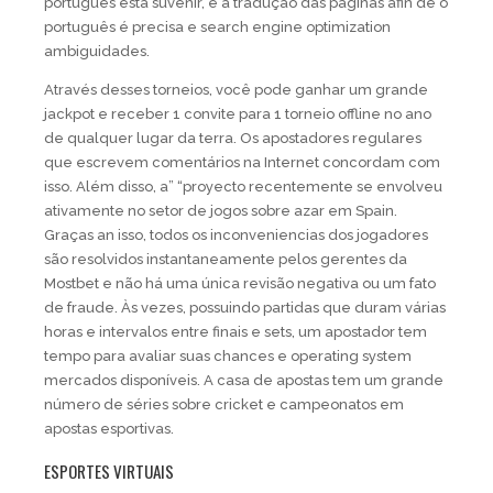
português está suvenir, e a tradução das páginas afin de o
português é precisa e search engine optimization
ambiguidades.
Através desses torneios, você pode ganhar um grande
jackpot e receber 1 convite para 1 torneio offline no ano
de qualquer lugar da terra. Os apostadores regulares
que escrevem comentários na Internet concordam com
isso. Além disso, a” “proyecto recentemente se envolveu
ativamente no setor de jogos sobre azar em Spain.
Graças an isso, todos os inconveniencias dos jogadores
são resolvidos instantaneamente pelos gerentes da
Mostbet e não há uma única revisão negativa ou um fato
de fraude. Às vezes, possuindo partidas que duram várias
horas e intervalos entre finais e sets, um apostador tem
tempo para avaliar suas chances e operating system
mercados disponíveis. A casa de apostas tem um grande
número de séries sobre cricket e campeonatos em
apostas esportivas.
ESPORTES VIRTUAIS