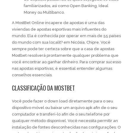
familiarizados, asi como Open Banking, Ideal
Money ou Multibanco.
A MostBet Online incapere de apostas é uma das
viviendas de apostas esportivas mais influentes do
mundo. Ela é conhecida por operar em mais de 55 países
do mundo com sua localit? em Nicósia, Chipre. Você
sempre pode ter certeza sobre que a casa de apostas
Mostbet resolverá prontamente qualquer problema que
você encontrar ao ganhar dinheiro. Para comprar sucesso
nas apostas esportivas, é essential entender algumas
conselhos essenciais.
CLASSIFICAÇÃO DA MOSTBET
Você pode fazer o down load diretamente para o seu
dispositivo móvel ou baixar um arquivo apk afin de o seu
computador e transferi-lo afin de o seu telefone por
qualquer método disponível. Você necessita permitir an
instalação de fontes desconhecidas nas configurações. O