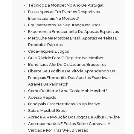
Técnico Da Mostbet No Ano De Portugal
Posso Apostar Em Eventos Desportivos
Internacionais Na Mostbet?
Equipamentos De Segurança Inclusos
Experiência Emocionante De Apostas Esportivas
Mergulhe Na Mostbet Brasil: Apostas Perfeitas E
Depósitos Rápidos
Caça-níqueis E Jogos
Guia Rápido Para O Registro Na Mostbet
Benefícios Afin De Os Usuários Brasileiros
Liberte Seu Posible De Vitória Aprendendo Os
Principais Elementos Das Apostas Esportivas
Através Da Parimatch
Como Deliberar Uma Conta Mhh Mostbet?
Acesso Rápido
Principais Características Do Aplicativo
Sobre Mostbet Brasil
Abrace A Revolução Dos Jogos De Albur On-line
Acompanhantes E Festas Sobre Carnaval: A
Verdade Por Trás Weil Diversão