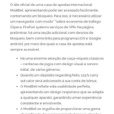
O site oficial de uma casa de apostas internacional
MostBet. apresentando pode ser acessado facilmente,
contornando um bloqueio. Para isso, é necessário utilizar
um navegador com modo” “sobre economia de tráfego
(Opera, Firefox) systems serviços de VPN. Na página
preliminar, há uma seção adicional com desvios de
bloqueio, bem como links para programas iOS e Google
android, por meio dos quais a casa de apostas está
sempre acessível.
Há uma enorme seleção de caça-níqueis clássicos
– centenas de jogos com design visual e sonoro
initial, de vários gêneros.
Quando um depósito regarding feito, 125% carry
out valor será adicionado à sua conta de bônus.
O MostBet reflete esta usabilidade perfeita,
apresentando um design responsivo que se adapta
a qualquer aparato, garantindo uman experiência
consistente e envolvente.
A MostBet ze orgulha de proporcionar uma gama