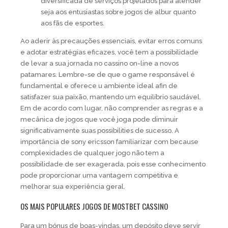
diversificada de serviços projetados para atender
seja aos entusiastas sobre jogos de albur quanto
aos fãs de esportes.
Ao aderir às precauções essenciais, evitar erros comuns
e adotar estratégias eficazes, você tem a possibilidade
de levar a sua jornada no cassino on-line a novos
patamares. Lembre-se de que o game responsável é
fundamental e oferece u ambiente ideal afin de
satisfazer sua paixão, mantendo um equilíbrio saudável.
Em de acordo com lugar, não comprender as regras e a
mecânica de jogos que você joga pode diminuir
significativamente suas possibilities de sucesso. A
importância de sony ericsson familiarizar com because
complexidades de qualquer jogo não tem a
possibilidade de ser exagerada, pois esse conhecimento
pode proporcionar uma vantagem competitiva e
melhorar sua experiência geral.
OS MAIS POPULARES JOGOS DE MOSTBET CASSINO
Para um bónus de boas-vindas, um depósito deve servir