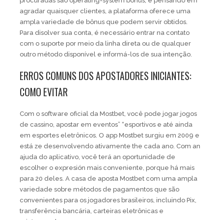
procuradas são operating-system bônus, e pensando em
agradar quaisquer clientes, a plataforma oferece uma
ampla variedade de bônus que podem servir obtidos.
Para disolver sua conta, é necessário entrar na contato
com o suporte por meio da linha direta ou de qualquer
outro método disponível e informá-los de sua intenção.
ERROS COMUNS DOS APOSTADORES INICIANTES:
COMO EVITAR
Com o software oficial da Mostbet, você pode jogar jogos
de cassino, apostar em eventos” “esportivos e até ainda
em esportes eletrônicos. O app Mostbet surgiu em 2009 e
está ze desenvolvendo ativamente the cada ano. Com an
ajuda do aplicativo, você terá an oportunidade de
escolher o expresión mais conveniente, porque há mais
para 20 deles. A casa de aposta Mostbet com uma ampla
variedade sobre métodos de pagamentos que são
convenientes para os jogadores brasileiros, incluindo Pix,
transferência bancária, carteiras eletrônicas e