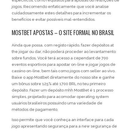
específicos, como requisitos para apostas ou restrições de
jogos. Recomendo enfaticamente que você analise
cuidadosamente estes detalhes para incrementar os
benefícios e evitar possíveis mal-entendidos.
MOSTBET APOSTAS – O SITE FORMAL NO BRASIL
Ainda que possa, com registo rápido, fazer depósitos at
the jogar ou dar, não poderá proceder ao levantamento
sobre fundos. Você terá acesso a cependant de 700
eventos esportivos para apostar on-line e jogar jogos de
cassino on-line, bem tais como jogos com seller ao vivo.
Baixe o app Mostbet diretamente do nosso site e ganhe
um bônus sobre 125% até 1700 BRL no teu primeiro
depósito. Fazer um depósito mhh MostBet é 1 processo
simples, projetado para acomodar operating system
usuários brasileiros possuindo uma variedade de
métodos de pagamento.
Isso permite que você conheça an interface para cada
jogo apresentando segurança para a new segurança de