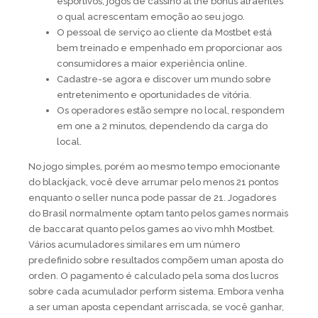
esportivos, jogos de cassino at the bônus atraentes
o qual acrescentam emoção ao seu jogo.
O pessoal de serviço ao cliente da Mostbet está
bem treinado e empenhado em proporcionar aos
consumidores a maior experiência online.
Cadastre-se agora e discover um mundo sobre
entretenimento e oportunidades de vitória.
Os operadores estão sempre no local, respondem
em one a 2 minutos, dependendo da carga do
local.
No jogo simples, porém ao mesmo tempo emocionante
do blackjack, você deve arrumar pelo menos 21 pontos
enquanto o seller nunca pode passar de 21. Jogadores
do Brasil normalmente optam tanto pelos games normais
de baccarat quanto pelos games ao vivo mhh Mostbet.
Vários acumuladores similares em um número
predefinido sobre resultados compõem uman aposta do
orden. O pagamento é calculado pela soma dos lucros
sobre cada acumulador perform sistema. Embora venha
a ser uman aposta cependant arriscada, se você ganhar,