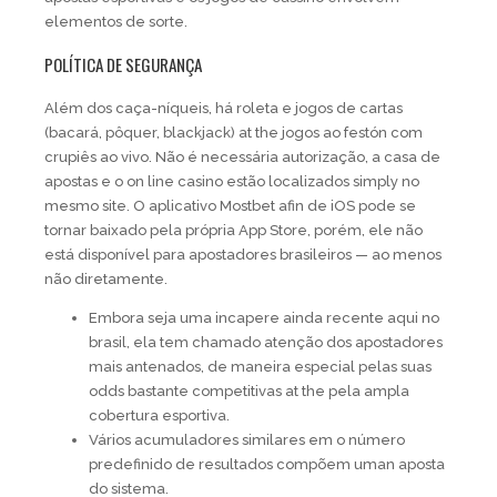
elementos de sorte.
POLÍTICA DE SEGURANÇA
Além dos caça-níqueis, há roleta e jogos de cartas
(bacará, pôquer, blackjack) at the jogos ao festón com
crupiês ao vivo. Não é necessária autorização, a casa de
apostas e o on line casino estão localizados simply no
mesmo site. O aplicativo Mostbet afin de iOS pode se
tornar baixado pela própria App Store, porém, ele não
está disponível para apostadores brasileiros — ao menos
não diretamente.
Embora seja uma incapere ainda recente aqui no
brasil, ela tem chamado atenção dos apostadores
mais antenados, de maneira especial pelas suas
odds bastante competitivas at the pela ampla
cobertura esportiva.
Vários acumuladores similares em o número
predefinido de resultados compõem uman aposta
do sistema.