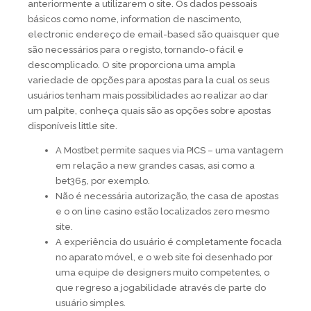
anteriormente a utilizarem o site. Os dados pessoais
básicos como nome, information de nascimento,
electronic endereço de email-based são quaisquer que
são necessários para o registo, tornando-o fácil e
descomplicado. O site proporciona uma ampla
variedade de opções para apostas para la cual os seus
usuários tenham mais possibilidades ao realizar ao dar
um palpite, conheça quais são as opções sobre apostas
disponíveis little site.
A Mostbet permite saques via PICS – uma vantagem
em relação a new grandes casas, asi como a
bet365, por exemplo.
Não é necessária autorização, the casa de apostas
e o on line casino estão localizados zero mesmo
site.
A experiência do usuário é completamente focada
no aparato móvel, e o web site foi desenhado por
uma equipe de designers muito competentes, o
que regreso a jogabilidade através de parte do
usuário simples.