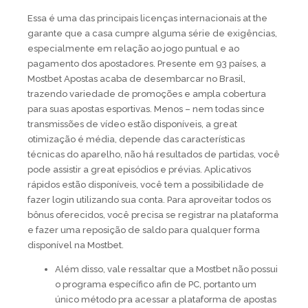
Essa é uma das principais licenças internacionais at the
garante que a casa cumpre alguma série de exigências,
especialmente em relação ao jogo puntual e ao
pagamento dos apostadores. Presente em 93 países, a
Mostbet Apostas acaba de desembarcar no Brasil,
trazendo variedade de promoções e ampla cobertura
para suas apostas esportivas. Menos – nem todas since
transmissões de vídeo estão disponíveis, a great
otimização é média, depende das características
técnicas do aparelho, não há resultados de partidas, você
pode assistir a great episódios e prévias. Aplicativos
rápidos estão disponíveis, você tem a possibilidade de
fazer login utilizando sua conta. Para aproveitar todos os
bônus oferecidos, você precisa se registrar na plataforma
e fazer uma reposição de saldo para qualquer forma
disponível na Mostbet.
Além disso, vale ressaltar que a Mostbet não possui
o programa específico afin de PC, portanto um
único método pra acessar a plataforma de apostas