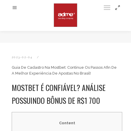
2023-02-04
Guia De Cadastro Na Mostbet: Continue Os Passos Afin De
A Melhor Experiência De Apostas No Brasil!
MOSTBET É CONFIÁVEL? ANÁLISE
POSSUINDO BÔNUS DE R$1 700
Content