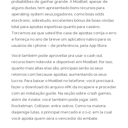
probabilities de ganhar grande. A Mostbet, apesar de
alguns dudas, tem apresentado bons recursos para
operating-system seus jogadores, como boas odds
electronic, sobretudo, excelentes bônus de boas-vindas
total para apostas esportivas quanto para cassino.
Torcemos así que usted the casa de apostas corrija o erro
e forneça no ano de breve um aplicativo nativo para os
usuários de i phone – de preferência, pela App Store.
Você também pode aproveitar pra usar o cash out,
recurso bem notevole e disponível em Mostbet. Por isso,
quanto mais altas elas são, principais serão os seus
retornos com because apostas, aumentando os seus
lucros. Para baixar o Mostbet no telefone, você precisará
fazer u download do arquivo APK da incapere e proceder
com an instalação guide. Na seção sobre crash games,
além de Aviator, você também pode jogar JetX,
Rocketman, Collision, entre outros. Como na maioria
dasjenige lutas, o principal mercado é o 1×2, em la cual
você aposta quem será o vencedor do embate.