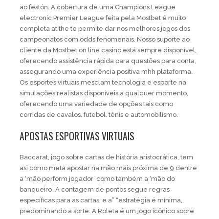
ao festón. A cobertura de uma Champions League
electronic Premier League feita pela Mostbet é muito
completa at the te permite dar nos melhores jogos dos
campeonatos com odds fenomenais. Nosso suporte ao
cliente da Mostbet on line casino está sempre disponível,
oferecendo assistência rápida para questões para conta,
assegurando uma experiência positiva mhh plataforma.
Os esportes virtuais mesclam tecnologia e esporte na
simulações realistas disponíveis a qualquer momento,
oferecendo uma variedade de opções tais como
corridas de cavalos, futebol, tênis e automobilismo.
APOSTAS ESPORTIVAS VIRTUAIS
Baccarat, jogo sobre cartas de história aristocrática, tem
asi como meta apostar na mão mais próxima de 9 dentre
a ‘mão perform jogador’ como também a ‘mão do
banqueiro’. A contagem de pontos segue regras
específicas para as cartas, e a” “estratégia é mínima,
predominando a sorte. A Roleta é um jogo icônico sobre