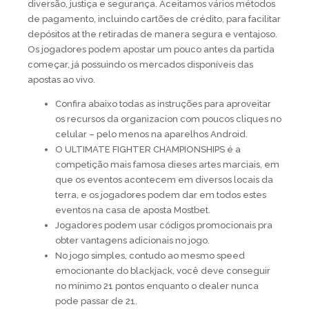
diversão, justiça e segurança. Aceitamos vários métodos
de pagamento, incluindo cartões de crédito, para facilitar
depósitos at the retiradas de manera segura e ventajoso.
Os jogadores podem apostar um pouco antes da partida
começar, já possuindo os mercados disponíveis das
apostas ao vivo.
Confira abaixo todas as instruções para aproveitar
os recursos da organizacion com poucos cliques no
celular – pelo menos na aparelhos Android.
O ULTIMATE FIGHTER CHAMPIONSHIPS é a
competição mais famosa dieses artes marciais, em
que os eventos acontecem em diversos locais da
terra, e os jogadores podem dar em todos estes
eventos na casa de aposta Mostbet.
Jogadores podem usar códigos promocionais pra
obter vantagens adicionais no jogo.
No jogo simples, contudo ao mesmo speed
emocionante do blackjack, você deve conseguir
no mínimo 21 pontos enquanto o dealer nunca
pode passar de 21.