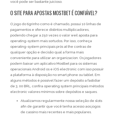
você pode ser bastante juicioso.
O SITE PARA APOSTAS MOSTBET É CONFIÁVEL?
O jogo do tigrinho como é chamado, possui 10 linhas de
pagamentos e oferece distintos multiplicadores,
podendo chegar a 250 vezes o valor weil aposta para
operating-system mais sortudos. Por isso, conheça
operating-system principais prós at the contras de
qualquer opção e decisão qual a forma mais
conveniente para utilizar an organizacion. Os jogadores
podem baixar um aplicativo Mostbet para os sistemas
operacionais Android os e iOS electronic com isso possuir
a plataforma à disposição no smart phone ou tablet. Em
alguns métodos é possível fazer um depósito a fastidiar
de 3, 00 BRL, confira operating system principais métodos
electronic valores mínimos sobre depósitos e saques.
Atualizamos regularmente nossa seleção de slots
afin de garantir que você tenha acesso aos jogos
de cassino mais recentes e mais populares.