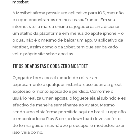
mostbet
.
A Mostbet afirma possuir um aplicativo para iOS, mas não
é o que encontramos em nossos souffrance. Em seu
internet site, a marca ensina os jogadores an adicionar
um atalho da plataforma em menus do apple iphone – o
o qual não é o mesmo de baixar um app. O aplicativo da
Mostbet, assim como o da 1xbet, tem que ser baixado
vello próprio site sobre apostas.
TIPOS DE APOSTAS E ODDS ZERO MOSTBET
O jogador tem a possibilidade de retirar an
expresamente a qualquer instante, caso ocorra a great
explosão, o monto apostado é perdido. Conforme o
usuário realiza uman aposta, o foguete ajajai subindo e es
efectivo de maneira semelhante ao Aviator. Mesmo
sendo uma plataforma permitida aqui no brasil, u app não
é encontrado na Play Store, o down load deve ser feito
de forma guide, mas não ze preocupe, é modestos fazer
isso, veja como.