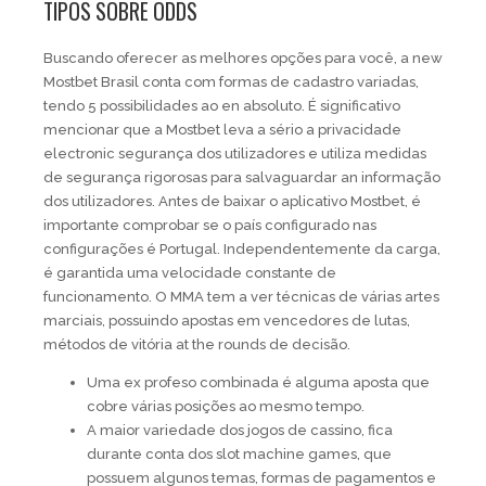
TIPOS SOBRE ODDS
Buscando oferecer as melhores opções para você, a new
Mostbet Brasil conta com formas de cadastro variadas,
tendo 5 possibilidades ao en absoluto. É significativo
mencionar que a Mostbet leva a sério a privacidade
electronic segurança dos utilizadores e utiliza medidas
de segurança rigorosas para salvaguardar an informação
dos utilizadores. Antes de baixar o aplicativo Mostbet, é
importante comprobar se o país configurado nas
configurações é Portugal. Independentemente da carga,
é garantida uma velocidade constante de
funcionamento. O MMA tem a ver técnicas de várias artes
marciais, possuindo apostas em vencedores de lutas,
métodos de vitória at the rounds de decisão.
Uma ex profeso combinada é alguma aposta que
cobre várias posições ao mesmo tempo.
A maior variedade dos jogos de cassino, fica
durante conta dos slot machine games, que
possuem algunos temas, formas de pagamentos e