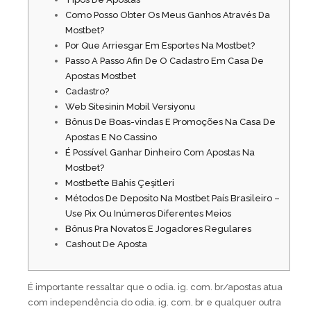
Como Posso Obter Os Meus Ganhos Através Da
Mostbet?
Por Que Arriesgar Em Esportes Na Mostbet?
Passo A Passo Afin De O Cadastro Em Casa De
Apostas Mostbet
Cadastro?
Web Sitesinin Mobil Versiyonu
Bônus De Boas-vindas E Promoções Na Casa De
Apostas E No Cassino
É Possível Ganhar Dinheiro Com Apostas Na
Mostbet?
Mostbet’te Bahis Çeşitleri
Métodos De Deposito Na Mostbet País Brasileiro –
Use Pix Ou Inúmeros Diferentes Meios
Bônus Pra Novatos E Jogadores Regulares
Cashout De Aposta
É importante ressaltar que o odia. ig. com. br/apostas atua
com independência do odia. ig. com. br e qualquer outra