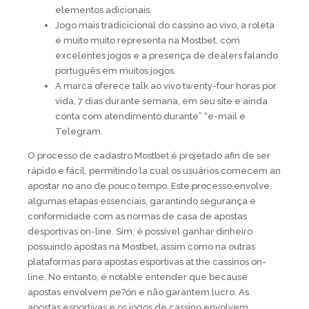
elementos adicionais.
Jogo mais tradicicional do cassino ao vivo, a roleta
é muito muito representa na Mostbet, com
excelentes jogos e a presença de dealers falando
português em muitos jogos.
A marca oferece talk ao vivo twenty-four horas por
vida, 7 dias durante semana, em seu site e ainda
conta com atendimento durante” “e-mail e
Telegram.
O processo de cadastro Mostbet é projetado afin de ser
rápido e fácil, permitindo la cual os usuários comecem an
apostar no ano de pouco tempo. Este processo envolve
algumas etapas essenciais, garantindo segurança e
conformidade com as normas de casa de apostas
desportivas on-line. Sim, é possível ganhar dinheiro
possuindo apostas na Mostbet, assim como na outras
plataformas para apostas esportivas at the cassinos on-
line. No entanto, é notable entender que because
apostas envolvem pe?ón e não garantem lucro. As
apostas esportivas e os jogos de cassino envolvem