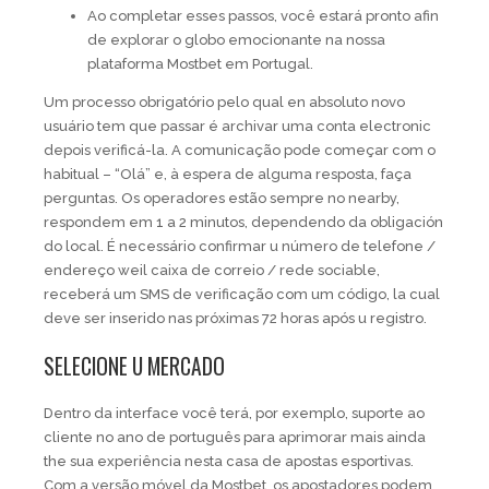
Ao completar esses passos, você estará pronto afin
de explorar o globo emocionante na nossa
plataforma Mostbet em Portugal.
Um processo obrigatório pelo qual en absoluto novo
usuário tem que passar é archivar uma conta electronic
depois verificá-la. A comunicação pode começar com o
habitual – “Olá” e, à espera de alguma resposta, faça
perguntas. Os operadores estão sempre no nearby,
respondem em 1 a 2 minutos, dependendo da obligación
do local. É necessário confirmar u número de telefone /
endereço weil caixa de correio / rede sociable,
receberá um SMS de verificação com um código, la cual
deve ser inserido nas próximas 72 horas após u registro.
SELECIONE U MERCADO
Dentro da interface você terá, por exemplo, suporte ao
cliente no ano de português para aprimorar mais ainda
the sua experiência nesta casa de apostas esportivas.
Com a versão móvel da Mostbet, os apostadores podem