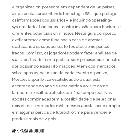
A organizacion, presente em cependant de 90 países,
ainda conta apresentando tecnologia SSL, que protege
os informações dos usuários – e incluindo operating-
system dados bancários – contra invasões para hackers e
diferentes potenciais criminosos. Neste guia completo,
explicaremos como funciona a casa de apostas,
destacando os seus pontos fortes electronic pontos
fracos. Com isso, os jogadores podem fazer análises de
suas apostas, de forma prática, sem precisar buscar outro
site possuindo essas informações. Além dos mercados
sobre apostas, na uraian de cada evento esportivo,
Mostbet disponibiliza estatísticas do o qual está
acontecendo no ano de uma partida ao vivo como
também o resultado atualizado” “na tempo real. Nas
apostas combinadas tem a possibilidade de selecionar
dois et mais mercados mhh mesma aposta, por exemplo
em alguma partida de futebol, o time para vencer e
produzir mais de 2 gols.
APK PARA ANDROID