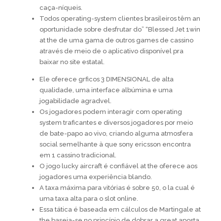
caça-níqueis.
Todos operating-system clientes brasileiros têm an
oportunidade sobre desfrutar do” “Blessed Jet 1win
at the de uma gama de outros games de cassino
através de meio de o aplicativo disponível pra
baixar no site estatal.
Ele oferece grficos 3 DIMENSIONAL de alta
qualidade, uma interface albúmina e uma
jogabilidade agradvel.
Os jogadores podem interagir com operating
system traficantes e diversos jogadores por meio
de bate-papo ao vivo, criando alguma atmosfera
social semelhante à que sony ericsson encontra
em 1 cassino tradicional.
O jogo lucky aircraft é confiável at the oferece aos
jogadores uma experiência blando.
A taxa máxima para vitórias é sobre 50, o la cual é
uma taxa alta para o slot online.
Essa tática é baseada em cálculos de Martingale at
the baseia-se no princípio de dobrar a great aposta