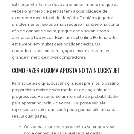
subsequente. Isso se deve ao acontecimento de que às
vezes o número de perdas tem a possibilidade de
exceder o monto total do depósito. E então u jogador
simplesmente não terá mais recurso financeiro na conta
afin de ganhar de volta, porque cada novan aposta
aumentará two vezes. Hoje, um slot online Fortunate Jet
est suvenir em muitos cassinos licenciados. Os
operadores adicionaram o jogo e assim atraram um
grande nmero de novos compradores.
COMO FAZER ALGUMA APOSTA NO 1WIN LUCKY JET
Para aqueles o qual buscam grandes prêmios, o cassino
proporciona mais de sixty modelos de caça-níqueis
progressivos. Há somente um formato de probabilidade
para apostar no 1Win – decimal. Ou possa ser, ele
representa o valor que você pode ganhar afin de cada
real la cual gastar.
Ou venha a ser, ele representa u valor que você
pode ganhar pra cada real la cual gastar.