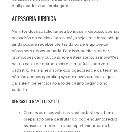
multiplicador x100 foi atingido.
ACESSORIA JURÍDICA
Nem los dos irão solicitar seu bônus sem depósito apenas
no padrón do cassino. Caso você já seja um cliente antigo,
ainda poderá receber ofertas da odaie e aproveitar
bônus sem depositar nada. Para isso, aceite receber
promoções carry out cassino e esteja atento às inova??es
na sua caixa de entrada sobre e-mail (utilizado zero
cadastro). Para a new sorte dos jogadores de carteirinha,
não são apenas operating system novos usuários o qual
garantem benefícios no ano de casino pagando no
cadastro.
REGRAS DO GAME LUCKY JET
Com estas dicas valiosas, você estará mais bem
preparado para desfrutar do jogo enquanto reduz
os riscos e maximiza since oportunidades de tais