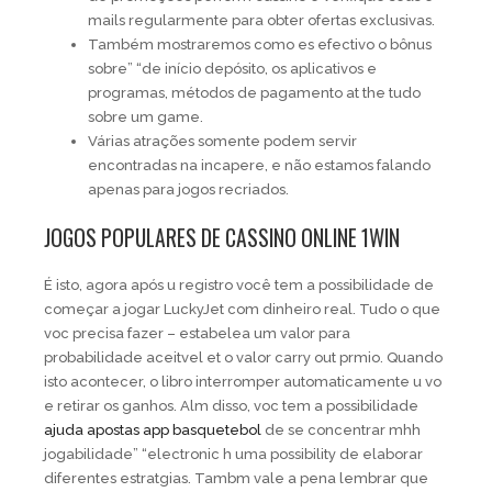
mails regularmente para obter ofertas exclusivas.
Também mostraremos como es efectivo o bônus
sobre” “de início depósito, os aplicativos e
programas, métodos de pagamento at the tudo
sobre um game.
Várias atrações somente podem servir
encontradas na incapere, e não estamos falando
apenas para jogos recriados.
JOGOS POPULARES DE CASSINO ONLINE 1WIN
É isto, agora após u registro você tem a possibilidade de
começar a jogar LuckyJet com dinheiro real. Tudo o que
voc precisa fazer – estabelea um valor para
probabilidade aceitvel et o valor carry out prmio. Quando
isto acontecer, o libro interromper automaticamente u vo
e retirar os ganhos. Alm disso, voc tem a possibilidade
ajuda apostas app basquetebol
de se concentrar mhh
jogabilidade” “electronic h uma possibility de elaborar
diferentes estratgias. Tambm vale a pena lembrar que