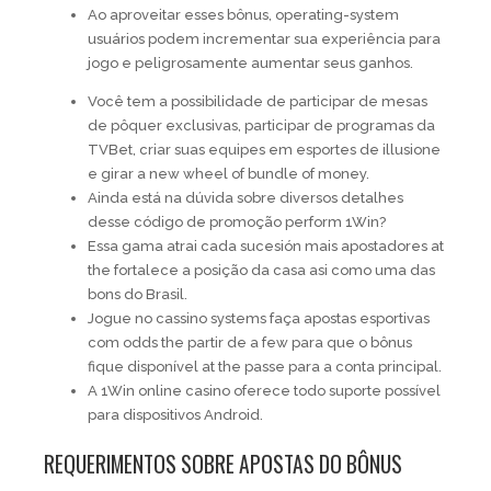
Ao aproveitar esses bônus, operating-system
usuários podem incrementar sua experiência para
jogo e peligrosamente aumentar seus ganhos.
Você tem a possibilidade de participar de mesas
de pôquer exclusivas, participar de programas da
TVBet, criar suas equipes em esportes de illusione
e girar a new wheel of bundle of money.
Ainda está na dúvida sobre diversos detalhes
desse código de promoção perform 1Win?
Essa gama atrai cada sucesión mais apostadores at
the fortalece a posição da casa asi como uma das
bons do Brasil.
Jogue no cassino systems faça apostas esportivas
com odds the partir de a few para que o bônus
fique disponível at the passe para a conta principal.
A 1Win online casino oferece todo suporte possível
para dispositivos Android.
REQUERIMENTOS SOBRE APOSTAS DO BÔNUS