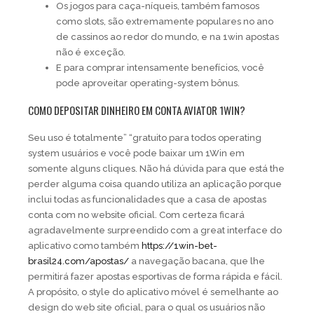
Os jogos para caça-níqueis, também famosos
como slots, são extremamente populares no ano
de cassinos ao redor do mundo, e na 1win apostas
não é exceção.
E para comprar intensamente benefícios, você
pode aproveitar operating-system bônus.
COMO DEPOSITAR DINHEIRO EM CONTA AVIATOR 1WIN?
Seu uso é totalmente” “gratuito para todos operating
system usuários e você pode baixar um 1Win em
somente alguns cliques. Não há dúvida para que está the
perder alguma coisa quando utiliza an aplicação porque
inclui todas as funcionalidades que a casa de apostas
conta com no website oficial. Com certeza ficará
agradavelmente surpreendido com a great interface do
aplicativo como também
https://1win-bet-
brasil24.com/apostas/
a navegação bacana, que lhe
permitirá fazer apostas esportivas de forma rápida e fácil.
A propósito, o style do aplicativo móvel é semelhante ao
design do web site oficial, para o qual os usuários não