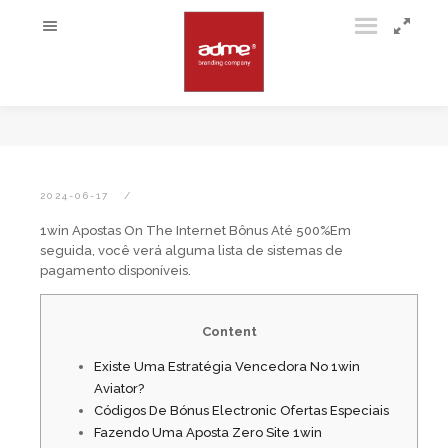
2024-06-17
1win Apostas On The Internet Bônus Até 500%
Em
seguida, você verá alguma lista de sistemas de
pagamento disponíveis.
Content
Existe Uma Estratégia Vencedora No 1win
Aviator?
Códigos De Bónus Electronic Ofertas Especiais
Fazendo Uma Aposta Zero Site 1win