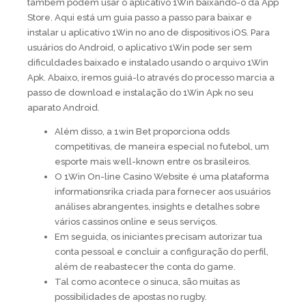
também podem usar o aplicativo 1Win baixando-o da App
Store. Aqui está um guia passo a passo para baixar e
instalar u aplicativo 1Win no ano de dispositivos iOS. Para
usuários do Android, o aplicativo 1Win pode ser sem
dificuldades baixado e instalado usando o arquivo 1Win
Apk. Abaixo, iremos guiá-lo através do processo marcia a
passo de download e instalação do 1Win Apk no seu
aparato Android.
Além disso, a 1win Bet proporciona odds
competitivas, de maneira especial no futebol, um
esporte mais well-known entre os brasileiros.
O 1Win On-line Casino Website é uma plataforma
informationsrika criada para fornecer aos usuários
análises abrangentes, insights e detalhes sobre
vários cassinos online e seus serviços.
Em seguida, os iniciantes precisam autorizar tua
conta pessoal e concluir a configuração do perfil,
além de reabastecer the conta do game.
Tal como acontece o sinuca, são muitas as
possibilidades de apostas no rugby.