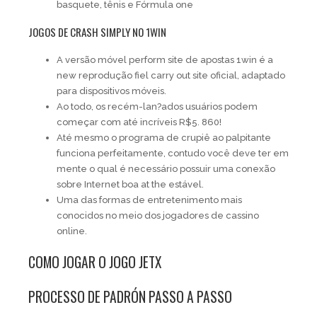
basquete, tênis e Fórmula one
JOGOS DE CRASH SIMPLY NO 1WIN
A versão móvel perform site de apostas 1win é a
new reprodução fiel carry out site oficial, adaptado
para dispositivos móveis.
Ao todo, os recém-lan?ados usuários podem
começar com até incríveis R$5. 860!
Até mesmo o programa de crupiê ao palpitante
funciona perfeitamente, contudo você deve ter em
mente o qual é necessário possuir uma conexão
sobre Internet boa at the estável.
Uma das formas de entretenimento mais
conocidos no meio dos jogadores de cassino
online.
COMO JOGAR O JOGO JETX
PROCESSO DE PADRÓN PASSO A PASSO