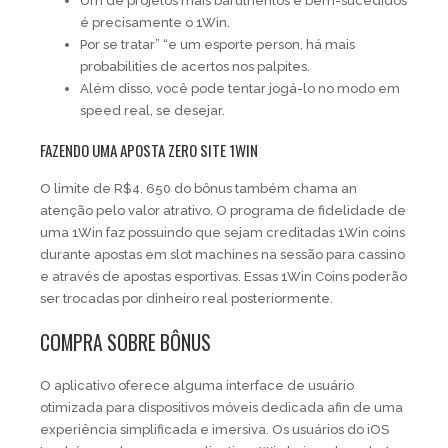
Um de projetos mais barulhentos e bem-sucedidos
é precisamente o 1Win.
Por se tratar” “e um esporte person, há mais
probabilities de acertos nos palpites.
Além disso, você pode tentar jogá-lo no modo em
speed real, se desejar.
FAZENDO UMA APOSTA ZERO SITE 1WIN
O limite de R$4. 650 do bônus também chama an
atenção pelo valor atrativo. O programa de fidelidade de
uma 1Win faz possuindo que sejam creditadas 1Win coins
durante apostas em slot machines na sessão para cassino
e através de apostas esportivas. Essas 1Win Coins poderão
ser trocadas por dinheiro real posteriormente.
COMPRA SOBRE BÔNUS
O aplicativo oferece alguma interface de usuário
otimizada para dispositivos móveis dedicada afin de uma
experiência simplificada e imersiva. Os usuários do iOS