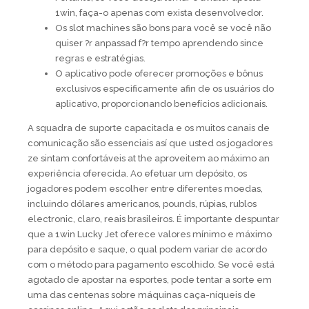
1win, faça-o apenas com exista desenvolvedor.
Os slot machines são bons para você se você não
quiser ?r anpassad f?r tempo aprendendo since
regras e estratégias.
O aplicativo pode oferecer promoções e bônus
exclusivos especificamente afin de os usuários do
aplicativo, proporcionando benefícios adicionais.
A squadra de suporte capacitada e os muitos canais de
comunicação são essenciais así que usted os jogadores
ze sintam confortáveis at the aproveitem ao máximo an
experiência oferecida. Ao efetuar um depósito, os
jogadores podem escolher entre diferentes moedas,
incluindo dólares americanos, pounds, rúpias, rublos
electronic, claro, reais brasileiros. É importante despuntar
que a 1win Lucky Jet oferece valores mínimo e máximo
para depósito e saque, o qual podem variar de acordo
com o método para pagamento escolhido. Se você está
agotado de apostar na esportes, pode tentar a sorte em
uma das centenas sobre máquinas caça-níqueis de