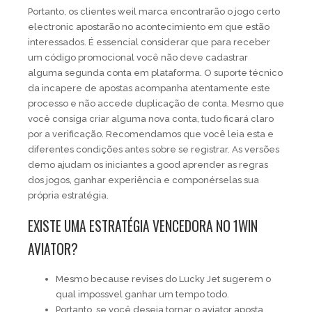
Portanto, os clientes weil marca encontrarão o jogo certo
electronic apostarão no acontecimiento em que estão
interessados. É essencial considerar que para receber
um código promocional você não deve cadastrar
alguma segunda conta em plataforma. O suporte técnico
da incapere de apostas acompanha atentamente este
processo e não accede duplicação de conta. Mesmo que
você consiga criar alguma nova conta, tudo ficará claro
por a verificação. Recomendamos que você leia esta e
diferentes condições antes sobre se registrar. As versões
demo ajudam os iniciantes a good aprender as regras
dos jogos, ganhar experiência e componérselas sua
própria estratégia.
EXISTE UMA ESTRATÉGIA VENCEDORA NO 1WIN
AVIATOR?
Mesmo because revises do Lucky Jet sugerem o
qual impossvel ganhar um tempo todo.
Portanto, se você deseja tornar o aviator aposta