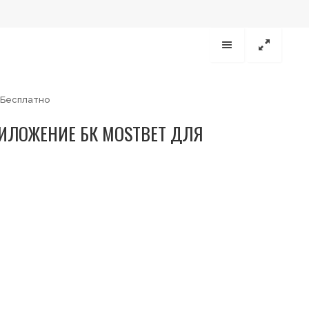
 Бесплатно
ИЛОЖЕНИЕ БК MOSTBET ДЛЯ