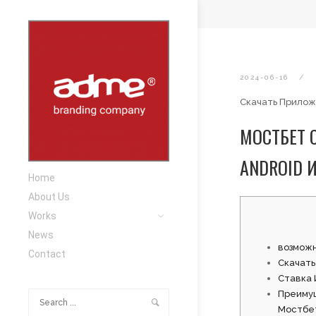
2024-06-16
Скачать Прилож
МОСТБЕТ 
ANDROID 
Home
About Us
Works
News
возможн
Contact
Cкачать
Ставка 
Преиму
Мостбе