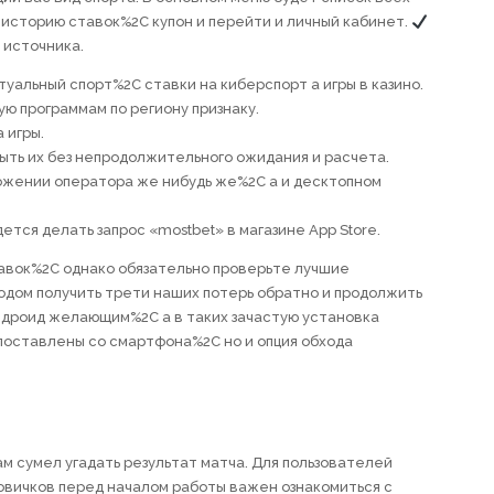
 историю ставок%2C купон и перейти и личный кабинет.
 источника.
туальный спорт%2C ставки на киберспорт а игры в казино.
ую программам по региону признаку.
 игры.
ыть их без непродолжительного ожидания и расчета.
ожении оператора же нибудь же%2C а и десктопном
тся делать запрос «mostbet» в магазине App Store.
тавок%2C однако обязательно проверьте лучшие
одом получить трети наших потерь обратно и продолжить
андроид желающим%2C а в таких зачастую установка
поставлены со смартфона%2C но и опция обхода
м сумел угадать результат матча. Для пользователей
новичков перед началом работы важен ознакомиться с