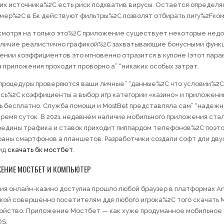
их источника%2C есть риск подхватив вирусы. Остается определял
мер%2C в Бк действуют фильтры%2C позволят отбирать лигу%2Fко
мотря на только это%2C приложение существует некоторые недо
тличие реалистично графикой%2C захватывающие бонусными функц
ении коэффициентов это мгновенно отразится в купоне (этот пар
 приложения проходит проворно а” “никаких особых затрат.
 процедуры проверяются ваши личные” “данные%2C что условии%2C 
сь%2C коэффициенты а выбор игр категории «казино» и приложени
ь бесплатно. Служба помощи и MostBet представляла сам” “надежн
время суток. В 2021 недавнем наличие мобильного приложения ста
редины трафика и ставок приходит пиппардом телефонов%2C поэт
аны смартфонов а планшетов. Разработчики создали софт дли двух
ид
скачать бк мостбет
.
ЕНИЕ МОСТБЕТ И КОМПЬЮТЕР
ия онлайн-казино доступна прошло любой браузер в платформах An
кой совершенно посетителям ддя любого игрока%2C того скачать 
ойство. Приложение Мостбет — как хуже продуманное мобильное
OS.