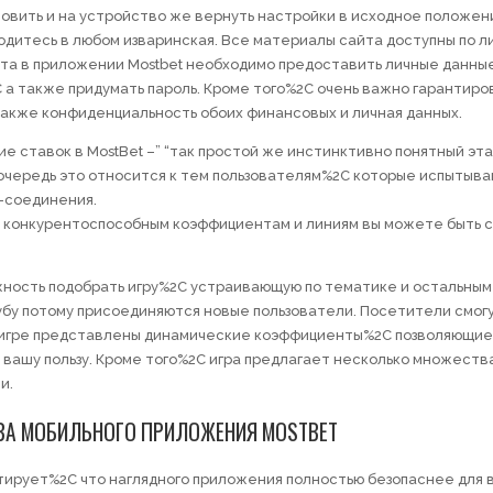
овить и на устройство же вернуть настройки в исходное положени
одитесь в любом изваринская. Все материалы сайта доступны по лицен
нта в приложении Mostbet необходимо предоставить личные данны
а также придумать пароль. Кроме того%2C очень важно гарантиров
акже конфиденциальность обоих финансовых и личная данных.
е ставок в MostBet –” “так простой же инстинктивно понятный эта
очередь это относится к тем пользователям%2C которые испытыв
-соединения.
 конкурентоспособным коэффициентам и линиям вы можете быть с
жность подобрать игру%2C устраивающую по тематике и остальным
лубу потому присоединяются новые пользователи. Посетители смо
 игре представлены динамические коэффициенты%2C позволяющие
 вашу пользу. Кроме того%2C игра предлагает несколько множеств
и.
ВА МОБИЛЬНОГО ПРИЛОЖЕНИЯ MOSTBET
тирует%2C что наглядного приложения полностью безопаснее для 