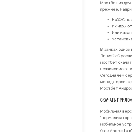
Мостбет из друг
прежнее. Напри
Но%2C нес
Их игры о
Или измен
Установка
В рамках одной
Линия%2C роспи
мостбет скачат
независимо от 
Сегодня чем се
менаджеров экр
Мостбет Андро
CКАЧАТЬ ПРИЛОЖ
Мобильная верс
“нормализаторс
мобильное устр
базе Android а i