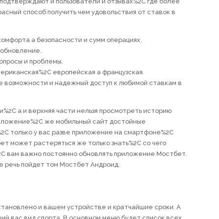
 подтверждают и пользователи и отзывах%2C где более
асный способ получить чем удовольствия от ставок в
омфорта а безопасности и сумм операциях.
 обновление.
опросы и проблемы.
мериканская%2C европейская а французская.
е возможности и надежный доступ к любимой ставкам в
%2C а и верхняя части нельзя просмотреть историю
приложение%2C же мобильный сайт достойные
%2C только у вас разве приложение на смартфоне%2C
т может растеряться же только знать%2C со чего
2C вам важно постоянно обновлять приложение Мостбет.
е речь пойдет том Мостбет Андроид.
становлено и вашем устройстве и кратчайшие сроки. А
й вас вид спорта. В основном меню будет список всех