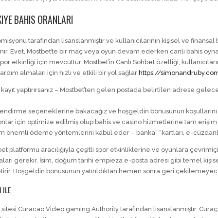
IYE BAHIS ORANLARI
syonu tarafından lisanslanmıştır ve kullanıcılarının kişisel ve finansal 
nır. Evet, Mostbet’te bir maç veya oyun devam ederken canlı bahis oynayab
or etkinliği için mevcuttur. Mostbet’in Canlı Sohbet özelliği, kullanıcıl
rdım almaları için hızlı ve etkili bir yol sağlar
https://simonandruby.co
e kayıt yaptırırsanız – Mostbet’ten gelen postada belirtilen adrese gele
endirme seçeneklerine bakacağız ve hoşgeldin bonusunun koşullarını 
fonlar için optimize edilmiş olup bahis ve casino hizmetlerine tam erişim 
m önemli ödeme yöntemlerini kabul eder – banka” “kartları, e-cüzdanlar
et platformu aracılığıyla çeşitli spor etkinliklerine ve oyunlara çevrimiç
rı gerekir. İsim, doğum tarihi empieza e-posta adresi gibi temel kişisel bi
tirir. Hoşgeldin bonusunun yatırıldıktan hemen sonra geri çekilemeyec
 ILE
 sitesi Curacao Video gaming Authority tarafından lisanslanmıştır. Curaç