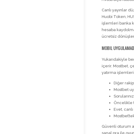
Canlı yayınlar dü
Huobi Token, HUS
işlemleri banka k
hesaba kaydolmak 
ücretsiz dönüşle
MOBIL UYGULAMADA
Yukarıdakiyle ben
içerir. Mostbet, 
yatırma işlemleri
Diğer raki
Mostbet uyg
Sorularını
Öncelikle 
Evet, canlı
Mostbet’tek
Güvenli oturum a
sanal pra ile oy