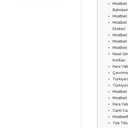
Mostbet 
Bahisler
Mostbet
Mostbet 
Eksileri
Mostbet 
Mostbet -
Mostbet
Nasıl Gi
Kodları
Para Ya
Çevrimiç
Türkiye’
Türkiye’
Mostbet T
Mostbet 
Para Ya
Canlı Ca
Mostbet
Tek Tıkl