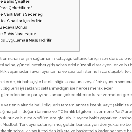
te Bahis Çeşitleri
Para Çekebilirim?
te Canlı Bahis Seçeneği
 Ios Cihazlar Için İndirin
 Bedava Bonus
e Bahis Nasıl Yapılır
Ios Uygulaması Nasıl Indirilir
tformunan erişim sağlamanın kolaylığı, kullanıcılar için son derece önemli
 adına, güncel Mostbet giriş adreslerini düzenli olarak yeniler ve bu bilg
klık yaşamadan favori oyunlarına ve spor bahislerine hızla ulaşabilirler.
islerde, bir bahisçiyle bir etkinliğin sonucuna veya” “bir oyunun sonucu
l bilgilerin iyi saklanıp saklanmadığını ise herkes merak eder.
 gitmeden önce parayı ne zaman çekeceklerine karar vermeleri gerek
yazısının altında belli bilgilerin tamamlanması istenir. Kayıt şeklinize 
adığınız şehir, doğum tarihiniz ve TC kimlik bilgileriniz vermeniz ?art? a
bulunur ve hızlıca o bölümlere gidilebilir. Ayrıca bahis yaparken, casi
ür. Mostbet, Türk oyuncular için hoş geldin bonusu, yeniden yükleme bon
sitenin sobre iyi yanı futboldan krikete ve basketbola kadar her şeye b