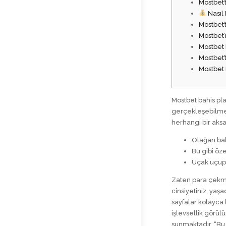
Mostbet’
Nasıl 
Mostbet’
Mostbet’i
Mostbet
Mostbet’t
Mostbet 
Mostbet bahis pla
gerçekleşebilmesi
herhangi bir aksa
Olağan bah
Bu gibi öze
Uçak uçup
Zaten para çekme 
cinsiyetiniz, yaş
sayfalar kolayca 
işlevsellik görül
sunmaktadır. “Bu 