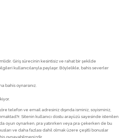
dir. Giriş sürecinin kesintisiz ve rahat bir şekilde
ileri kullanıcılarıyla paylaşır. Böylelikle, bahis severler
na bahis oynarsınız.
iyor.
göre telefon ve email adresiniz dışında isminiz, soyisminiz,
ranmaktad?r. Sitenin kullanıcı dostu arayüzü sayesinde istenilen
noda oyun oynarken, pra yatırırken veya pra çekerken de bu
usları ve daha fazlası dahil olmak üzere çeşitli bonuslar
ahis oynayabilmenizdir.