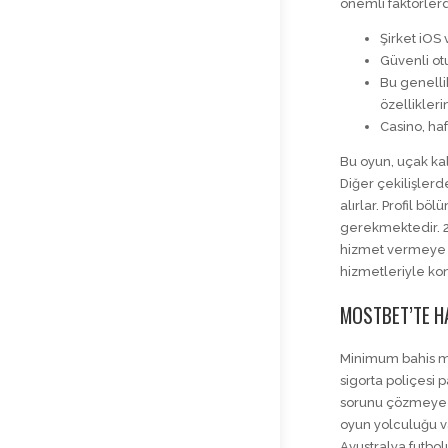
önemli faktörlerd
Şirket iOS
Güvenli ot
Bu genelli
özellikleri
Casino, haf
Bu oyun, uçak kal
Diğer çekilişlerde
alırlar. Profil 
gerekmektedir. 2
hizmet vermeye ba
hizmetleriyle konu
MOSTBET’TE H
Minimum bahis mik
sigorta poliçesi 
sorunu çözmeye y
oyun yolculuğu va
Avustralya futbol