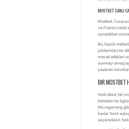
MOSTBET CANLI C
Mostbet, Curacao
ve Fransız ruleti 
oynadıktan sonra 
Bu, büyük miktarl
yöntemleri ile di
merak ettikleri so
sunmayı amaçlayan
yaşanan sorunlar
BIR MOSTBET H
Web sitesi, bir m
bahisleri ile ilgi
Microgaming gibi 
kadar %100 eşleşme
seçenekleri, fark