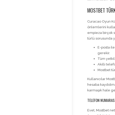
MOSTBET TÜRK
Curacao Oyun Komi
önlemlerini kulla
empieza birçok sp
türlü sorusunda ya
E-posta il
gerekir.
Tüm yetkil
Akıllı tele
Mostbet tü
Kullanıcılar Mostb
hesaba kaydolmala
karmaşık hale ge
TELEFON NUMARASI
Evet, Mostbet net