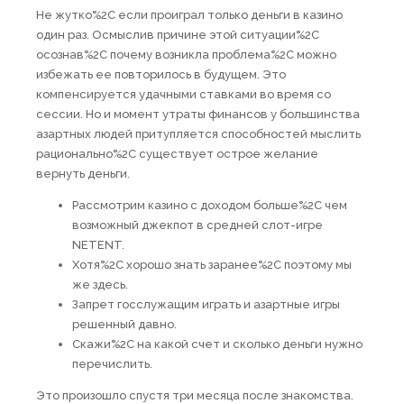
Не жутко%2C если проиграл только деньги в казино
один раз. Осмыслив причине этой ситуации%2C
осознав%2C почему возникла проблема%2C можно
избежать ее повторилось в будущем. Это
компенсируется удачными ставками во время со
сессии. Но и момент утраты финансов у большинства
азартных людей притупляется способностей мыслить
рационально%2C существует острое желание
вернуть деньги.
Рассмотрим казино с доходом больше%2C чем
возможный джекпот в средней слот-игре
NETENT.
Хотя%2C хорошо знать заранее%2C поэтому мы
же здесь.
Запрет госслужащим играть и азартные игры
решенный давно.
Скажи%2C на какой счет и сколько деньги нужно
перечислить.
Это произошло спустя три месяца после знакомства.