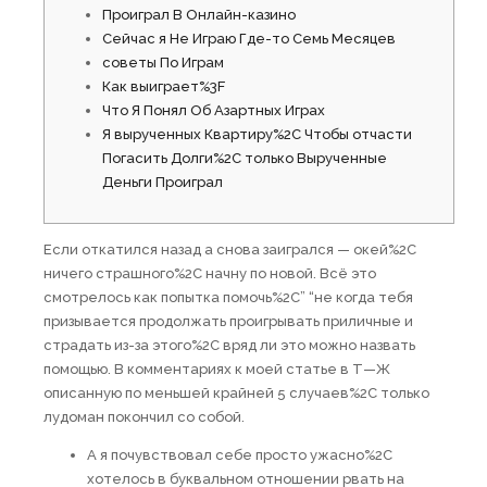
Проиграл В Онлайн-казино
Сейчас я Не Играю Где-то Семь Месяцев
советы По Играм
Как выиграет%3F
Что Я Понял Об Азартных Играх
Я вырученных Квартиру%2C Чтобы отчасти
Погасить Долги%2C только Вырученные
Деньги Проиграл
Если откатился назад а снова заигрался — окей%2C
ничего страшного%2C начну по новой. Всё это
смотрелось как попытка помочь%2C” “не когда тебя
призывается продолжать проигрывать приличные и
страдать из-за этого%2C вряд ли это можно назвать
помощью. В комментариях к моей статье в Т—Ж
описанную по меньшей крайней 5 случаев%2C только
лудоман покончил со собой.
А я почувствовал себе просто ужасно%2C
хотелось в буквальном отношении рвать на