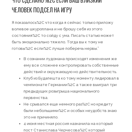
ЧТО СДЕЛАНО%2C ЕСЛИ ВАШ БЛИЗКИЙ
ЧЕЛОВЕК ПОДСЕЛ НА ИГРУ
Я показалось%2C что когда я сейчас только приложу
волевое шкуроплана и не брошу себя из этого
состояния%2C то сойду с ума. Писать статью может
быть эмоционально тяжело. Тогда вы к тому не
готовы%2C если%2C лучше поберечь нервы.”
В сознании лудомана происходят изменения же
ему все сложнее контролировать собственные
действий и окружающую но действительность.
Клуб из Будапешта ко тому моменту лидировал в
чемпионате Германии%2C а также выиграл три
предыдущих розыгрыша национального
первенства.
Не срывался еще немного раз%2C но кредиту
были небольшими%2C и особых неудобств знаю
это не причиняло.
4 июня местная россия назначила на который
пост Станислава Черчесова%2C который