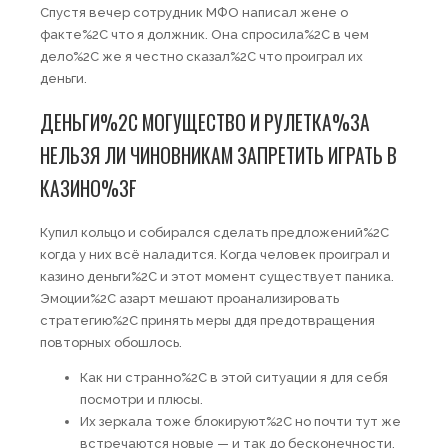
Спустя вечер сотрудник МФО написал жене о
факте%2C что я должник. Она спросила%2C в чем
дело%2C же я честно сказал%2C что проиграл их
деньги.
ДЕНЬГИ%2C МОГУЩЕСТВО И РУЛЕТКА%3A
НЕЛЬЗЯ ЛИ ЧИНОВНИКАМ ЗАПРЕТИТЬ ИГРАТЬ В
КАЗИНО%3F
Купил кольцо и собирался сделать предложений%2C
когда у них всё наладится. Когда человек проиграл и
казино деньги%2C и этот момент существует паника.
Эмоции%2C азарт мешают проанализировать
стратегию%2C принять меры ддя предотвращения
повторных обошлось.
Как ни странно%2C в этой ситуации я для себя
посмотри и плюсы.
Их зеркала тоже блокируют%2C но почти тут же
встречаются новые — и так до бесконечности.