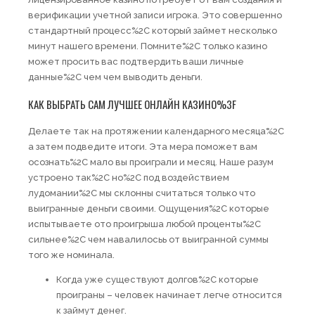
верификации учетной записи игрока. Это совершенно
стандартный процесс%2C который займет несколько
минут нашего времени. Помните%2C только казино
может просить вас подтвердить ваши личные
данные%2C чем чем выводить деньги.
КАК ВЫБРАТЬ САМ ЛУЧШЕЕ ОНЛАЙН КАЗИНО%3F
Делаете так на протяжении календарного месяца%2C
а затем подведите итоги. Эта мера поможет вам
осознать%2C мало вы проиграли и месяц. Наше разум
устроено так%2C но%2C под воздействием
лудомании%2C мы склонны считаться только что
выигранные деньги своими. Ощущения%2C которые
испытываете ото проигрыша любой проценты%2C
сильнее%2C чем навалилосьь от выигранной суммы
того же номинала.
Когда уже существуют долгов%2C которые
проиграны – человек начинает легче относится
к займут денег.