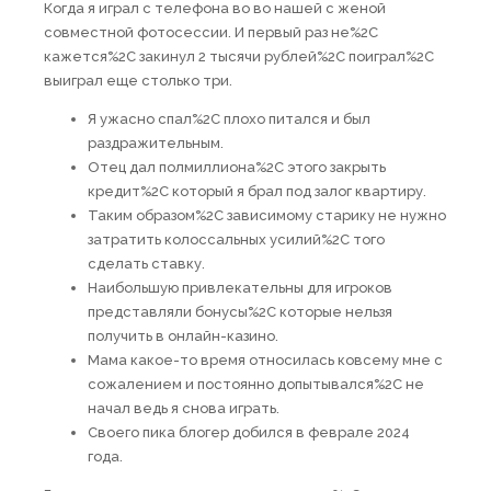
Когда я играл с телефона во во нашей с женой
совместной фотосессии. И первый раз не%2C
кажется%2C закинул 2 тысячи рублей%2C поиграл%2C
выиграл еще столько три.
Я ужасно спал%2C плохо питался и был
раздражительным.
Отец дал полмиллиона%2C этого закрыть
кредит%2C который я брал под залог квартиру.
Таким образом%2C зависимому старику не нужно
затратить колоссальных усилий%2C того
сделать ставку.
Наибольшую привлекательны для игроков
представляли бонусы%2C которые нельзя
получить в онлайн-казино.
Мама какое-то время относилась ковсему мне с
сожалением и постоянно допытывался%2C не
начал ведь я снова играть.
Своего пика блогер добился в феврале 2024
года.