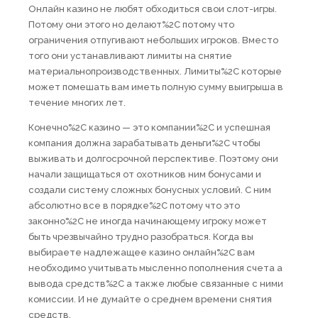
Онлайн казино не любят обходиться свои слот-игры.
Потому они этого но делают%2C потому что
ограничения отпугивают небольших игроков. Вместо
того они устанавливают лимиты на снятие
материальнопроизводственных. Лимиты%2C которые
может помешать вам иметь полную сумму выигрыша в
течение многих лет.
Конечно%2C казино — это компании%2C и успешная
компания должна зарабатывать деньги%2C чтобы
выживать и долгосрочной перспективе. Поэтому они
начали защищаться от охотников ним бонусами и
создали систему сложных бонусных условий. С ним
абсолютно все в порядке%2C потому что это
законно%2C не иногда начинающему игроку может
быть чрезвычайно трудно разобраться. Когда вы
выбираете надлежащее казино онлайн%2C вам
необходимо учитывать мысленно пополнения счета а
вывода средств%2C а также любые связанные с ними
комиссии. И не думайте о среднем времени снятия
средств.