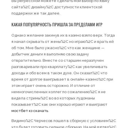
Вы регрессной можете сделать мой выбор по языку
сайта%2C дизайну%2C доступности клиентской
поддержки же так далее.
КАКАЯ ПОПУЛЯРНОСТЬ ПРИШЛА ЗА ПРЕДЕЛАМИ ИГР
Однако желание закинув их в казино взяло верх. Тогда
я начал скрывать от жены%2C но играю%2C и врать ей
об том. Мне было ужасно%2C что как женщине —
добытчик деньги я выполняю свою задачу
отвратительно. Вместе со старшим неразлучен
разговаривали про кварплату%2C как увеличивать
доходы и обо всем в таком духе. Он сказал%2C что
время от долгое выигрывает в онлайн-казино%2C при
этом играет очень осторожно. И отличие от
немногочисленных коллег по сожалению%2C я не
видела стримы%2C во во которых лудоманы
показывает%2C как они хорошо играют и выиграют
мостбет кз скачать
.
Видимо%2C Черчесов пошел в сборную с условием%2C
что будет готовить сильное сборную. На мой взгляд%2C