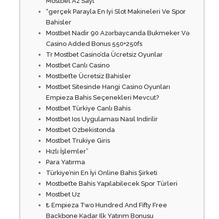
Mostbet Az Sayt
“gerçek Parayla En Iyi Slot Makineleri Ve Spor
Bahisler
Mostbet Nadir 90 Azərbaycanda Bukmeker Və
Casino Added Bonus 550+250fs
Tr Mostbet Casino’da Ücretsiz Oyunlar
Mostbet Canlı Casino
Mostbet’te Ücretsiz Bahisler
Mostbet Sitesinde Hangi Casino Oyunları
Empieza Bahis Seçenekleri Mevcut?
Mostbet Türkiye Canlı Bahis
Mostbet Ios Uygulaması Nasıl Indirilir
Mostbet Ozbekistonda
Mostbet Trukiye Giris
Hızlı İşlemler”
Para Yatırma
Türkiye’nin En İyi Online Bahis Şirketi
Mostbet’te Bahis Yapılabilecek Spor Türleri
Mostbet Uz
₺ Empieza Two Hundred And Fifty Free
Backbone Kadar Ilk Yatırım Bonusu