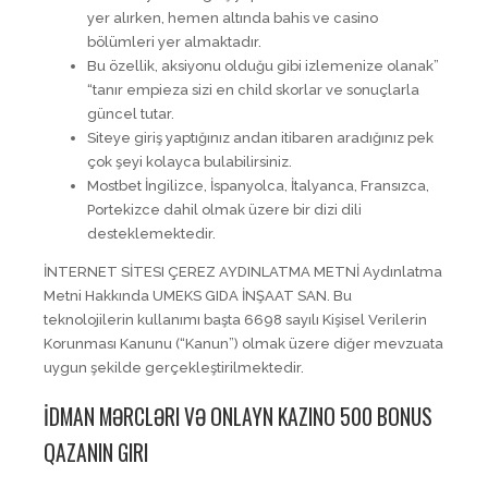
yer alırken, hemen altında bahis ve casino
bölümleri yer almaktadır.
Bu özellik, aksiyonu olduğu gibi izlemenize olanak”
“tanır empieza sizi en child skorlar ve sonuçlarla
güncel tutar.
Siteye giriş yaptığınız andan itibaren aradığınız pek
çok şeyi kolayca bulabilirsiniz.
Mostbet İngilizce, İspanyolca, İtalyanca, Fransızca,
Portekizce dahil olmak üzere bir dizi dili
desteklemektedir.
İNTERNET SİTESI ÇEREZ AYDINLATMA METNİ Aydınlatma
Metni Hakkında UMEKS GIDA İNŞAAT SAN. Bu
teknolojilerin kullanımı başta 6698 sayılı Kişisel Verilerin
Korunması Kanunu (“Kanun”) olmak üzere diğer mevzuata
uygun şekilde gerçekleştirilmektedir.
İDMAN MƏRCLƏRI VƏ ONLAYN KAZINO 500 BONUS
QAZANIN GIRI