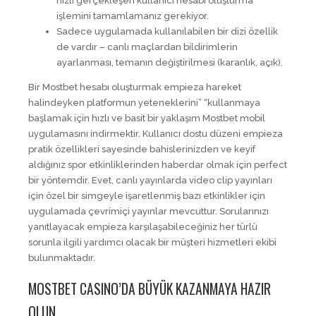
hızlı gerçekleşen kullanıcı hesabı oluşturma
işlemini tamamlamanız gerekiyor.
Sadece uygulamada kullanılabilen bir dizi özellik
de vardır – canlı maçlardan bildirimlerin
ayarlanması, temanın değiştirilmesi (karanlık, açık).
Bir Mostbet hesabı oluşturmak empieza hareket
halindeyken platformun yeteneklerini” “kullanmaya
başlamak için hızlı ve basit bir yaklaşım Mostbet mobil
uygulamasını indirmektir. Kullanıcı dostu düzeni empieza
pratik özellikleri sayesinde bahislerinizden ve keyif
aldığınız spor etkinliklerinden haberdar olmak için perfect
bir yöntemdir. Evet, canlı yayınlarda video clip yayınları
için özel bir simgeyle işaretlenmiş bazı etkinlikler için
uygulamada çevrimiçi yayınlar mevcuttur. Sorularınızı
yanıtlayacak empieza karşılaşabileceğiniz her türlü
sorunla ilgili yardımcı olacak bir müşteri hizmetleri ekibi
bulunmaktadır.
MOSTBET CASINO’DA BÜYÜK KAZANMAYA HAZIR
OLUN