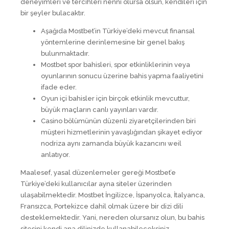
deneyimleri ve tercihleri nenni olursa olsun, kendileri için
bir şeyler bulacaktır.
Aşağıda Mostbet’in Türkiye’deki mevcut finansal
yöntemlerine derinlemesine bir genel bakış
bulunmaktadır.
Mostbet spor bahisleri, spor etkinliklerinin veya
oyunlarının sonucu üzerine bahis yapma faaliyetini
ifade eder.
Oyun içi bahisler için birçok etkinlik mevcuttur,
büyük maçların canlı yayınları vardır.
Casino bölümünün düzenli ziyaretçilerinden biri
müşteri hizmetlerinin yavaşlığından şikayet ediyor
nodriza aynı zamanda büyük kazancını weil
anlatıyor.
Maalesef, yasal düzenlemeler gereği Mostbet’e
Türkiye’deki kullanıcılar ayna siteler üzerinden
ulaşabilmektedir. Mostbet İngilizce, İspanyolca, İtalyanca,
Fransızca, Portekizce dahil olmak üzere bir dizi dili
desteklemektedir. Yani, nereden olursanız olun, bu bahis
sitesini kendi ana dilinizde kullanabileceksiniz.