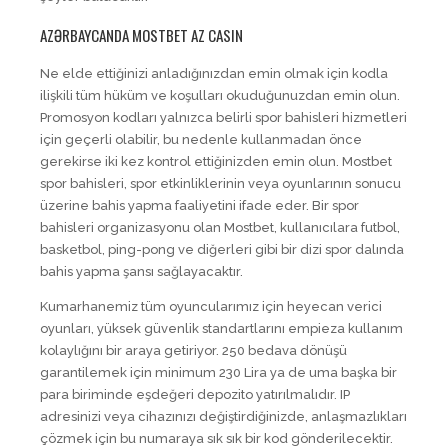
AZƏRBAYCANDA MOSTBET AZ CASIN
Ne elde ettiğinizi anladığınızdan emin olmak için kodla
ilişkili tüm hüküm ve koşulları okuduğunuzdan emin olun.
Promosyon kodları yalnızca belirli spor bahisleri hizmetleri
için geçerli olabilir, bu nedenle kullanmadan önce
gerekirse iki kez kontrol ettiğinizden emin olun. Mostbet
spor bahisleri, spor etkinliklerinin veya oyunlarının sonucu
üzerine bahis yapma faaliyetini ifade eder. Bir spor
bahisleri organizasyonu olan Mostbet, kullanıcılara futbol,
basketbol, ping-pong ve diğerleri gibi bir dizi spor dalında
bahis yapma şansı sağlayacaktır.
Kumarhanemiz tüm oyuncularımız için heyecan verici
oyunları, yüksek güvenlik standartlarını empieza kullanım
kolaylığını bir araya getiriyor. 250 bedava dönüşü
garantilemek için minimum 230 Lira ya de uma başka bir
para biriminde eşdeğeri depozito yatırılmalıdır. IP
adresinizi veya cihazınızı değiştirdiğinizde, anlaşmazlıkları
çözmek için bu numaraya sık sık bir kod gönderilecektir.