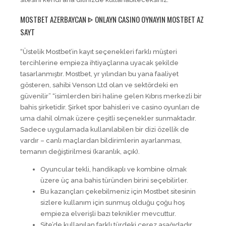
MOSTBET AZERBAYCAN ᐈ ONLAYN CASINO OYNAYIN MOSTBET AZ
SAYT
“Üstelik Mostbet’in kayıt seçenekleri farklı müşteri
tercihlerine empieza ihtiyaçlarına uyacak şekilde
tasarlanmıştır. Mostbet, yr yılından bu yana faaliyet
gösteren, sahibi Venson Ltd olan ve sektördeki en
güvenilir” “isimlerden biri haline gelen Kıbrıs merkezli bir
bahis şirketidir. Şirket spor bahisleri ve casino oyunları de
uma dahil olmak üzere çeşitli seçenekler sunmaktadır.
Sadece uygulamada kullanılabilen bir dizi özellik de
vardır – canlı maçlardan bildirimlerin ayarlanması,
temanın değiştirilmesi (karanlık, açık).
Oyuncular tekli, handikaplı ve kombine olmak
üzere üç ana bahis türünden birini seçebilirler.
Bu kazançları çekebilmeniz için Mostbet sitesinin
sizlere kullanım için sunmuş olduğu çoğu hoş
empieza elverişli bazı teknikler mevcuttur.
Site’de kullanılan farklı türdeki çerez aşağıdadır.