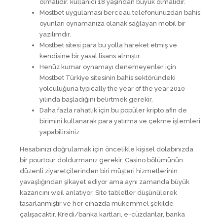
olmalıdır, kullanıcı 18 yaşından büyük olmalıdır.
Mostbet uygulaması berceau telefonunuzdan bahis
oyunları oynamanıza olanak sağlayan mobil bir
yazılımdır.
Mostbet sitesi para bu yolla hareket etmiş ve
kendisine bir yasal lisans almıştır.
Henüz kumar oynamayı denemeyenler için
Mostbet Türkiye sitesinin bahis sektöründeki
yolculuğuna typically the year of the year 2010
yılında başladığını belirtmek gerekir.
Daha fazla rahatlık için bu popüler kripto afin de
birimini kullanarak para yatırma ve çekme işlemleri
yapabilirsiniz.
Hesabınızı doğrulamak için öncelikle kişisel dolabınızda
bir pourtour doldurmanız gerekir. Casino bölümünün
düzenli ziyaretçilerinden biri müşteri hizmetlerinin
yavaşlığından şikayet ediyor ama aynı zamanda büyük
kazancını weil anlatıyor. Site tabletler düşünülerek
tasarlanmıştır ve her cihazda mükemmel şekilde
çalışacaktır. Kredi/banka kartları, e-cüzdanlar, banka