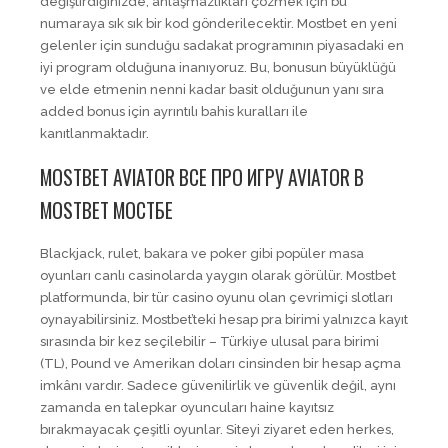
değiştirdiğinizde, anlaşmazlıkları çözmek için bu
numaraya sık sık bir kod gönderilecektir. Mostbet en yeni
gelenler için sunduğu sadakat programının piyasadaki en
iyi program olduğuna inanıyoruz. Bu, bonusun büyüklüğü
ve elde etmenin nenni kadar basit olduğunun yanı sıra
added bonus için ayrıntılı bahis kuralları ile
kanıtlanmaktadır.
MOSTBET AVIATOR ВСЕ ПРО ИГРУ AVIATOR В
MOSTBET МОСТБЕ
Blackjack, rulet, bakara ve poker gibi popüler masa
oyunları canlı casinolarda yaygın olarak görülür. Mostbet
platformunda, bir tür casino oyunu olan çevrimiçi slotları
oynayabilirsiniz. Mostbet’teki hesap pra birimi yalnızca kayıt
sırasında bir kez seçilebilir – Türkiye ulusal para birimi
(TL), Pound ve Amerikan doları cinsinden bir hesap açma
imkânı vardır. Sadece güvenilirlik ve güvenlik değil, aynı
zamanda en talepkar oyuncuları haine kayıtsız
bırakmayacak çeşitli oyunlar. Siteyi ziyaret eden herkes,