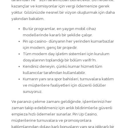
kazançlar ve komisyonlar için vergi ödemenize gerek
yoktur. Gözünüzde nesnel bir vizyon oluşturmak için daha
yakından bakalım.
Bu tür programlar, en yaygın mobil cihaz
modellerinde kararlı bir şekilde çalışır.
Pin up casino- dünyanın her yerinden kumarbazlar
için modern, genç bir projedir.
Tüm modern day işletim sistemleri için kurulum
dosyalarının toplandığı bir bölüm varifr?n.
Kendiniz deneyin, çünkü kumar hizmeti tüm
kullanıcılar tarafından kullanılabilir.
Kumarın yanı sıra spor bahisleri, turnuvalara katılım
ve müşterilere faaliyetleri için düzenli ödüller
sunuyoruz.
Ve paranızı çekme zamanı geldiğinde, işlemlerinizi her
zaman takip edebilmeniz için anlık bildirimlerle güvenli
empieza hızlı ödemeler sunarlar. Pin Up Casino,
müşterilerine turnuvalara ve promosyonlara
katılımlarından dolayı karlı bonusların yanı sıra istikrarlı bir