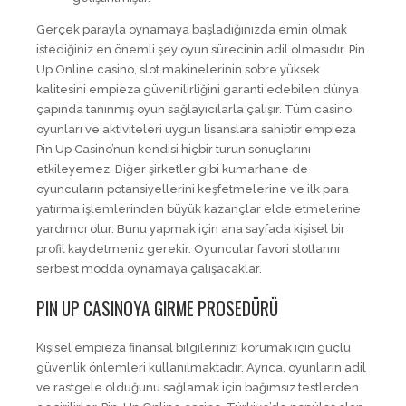
Gerçek parayla oynamaya başladığınızda emin olmak
istediğiniz en önemli şey oyun sürecinin adil olmasıdır. Pin
Up Online casino, slot makinelerinin sobre yüksek
kalitesini empieza güvenilirliğini garanti edebilen dünya
çapında tanınmış oyun sağlayıcılarla çalışır. Tüm casino
oyunları ve aktiviteleri uygun lisanslara sahiptir empieza
Pin Up Casino’nun kendisi hiçbir turun sonuçlarını
etkileyemez. Diğer şirketler gibi kumarhane de
oyuncuların potansiyellerini keşfetmelerine ve ilk para
yatırma işlemlerinden büyük kazançlar elde etmelerine
yardımcı olur. Bunu yapmak için ana sayfada kişisel bir
profil kaydetmeniz gerekir. Oyuncular favori slotlarını
serbest modda oynamaya çalışacaklar.
PIN UP CASINOYA GIRME PROSEDÜRÜ
Kişisel empieza finansal bilgilerinizi korumak için güçlü
güvenlik önlemleri kullanılmaktadır. Ayrıca, oyunların adil
ve rastgele olduğunu sağlamak için bağımsız testlerden