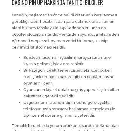
CASINO PIN UP HAKKINDA TANITICI BILGILER
Örneğin, başlamadan önce belirli kriterlerin karşılanması
gerektiğinden, hesabınızdan para çekmek biraz zaman
alabilir. Crazy Monkey, Pin-Up Casino’da bulunan en
popüler slotlardan biridir. Her türden oyuncuya hitap eden
eğlenceli empieza heyecan verici bir temaya sahip
çevrimiçi bir slot makinesidir.
Bu işletim sisteminin yazılımı, tarayıcı sürümüne
kıyasla gelişmiş işlevlere sahiptir.
Bu kategori, çeşitli temel türlerdeki rulet, poker,
blackjack empieza bakara gibi en popüler casino
oyunlarını içerir.
Oyuncunun kişisel dolabına giriş yapmak için slotları
çalıştırmak gerekli değildir.
Uygulamanın aksine indirilmesine gerek yoktur,
telefonunuzda tarayıcıyı başlatmanız empieza Pin
Up internet sitesine girmeniz yeterlidir.
Tematik forumlarda yorum ararken iş sürecindeki hataları