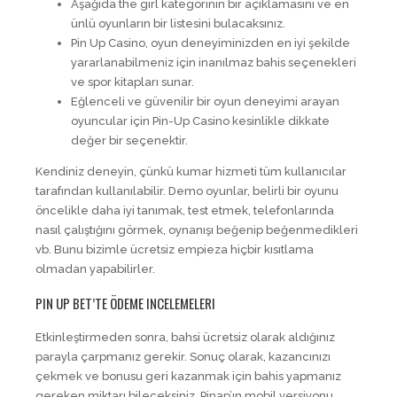
Aşağıda the girl kategorinin bir açıklamasını ve en
ünlü oyunların bir listesini bulacaksınız.
Pin Up Casino, oyun deneyiminizden en iyi şekilde
yararlanabilmeniz için inanılmaz bahis seçenekleri
ve spor kitapları sunar.
Eğlenceli ve güvenilir bir oyun deneyimi arayan
oyuncular için Pin-Up Casino kesinlikle dikkate
değer bir seçenektir.
Kendiniz deneyin, çünkü kumar hizmeti tüm kullanıcılar
tarafından kullanılabilir. Demo oyunlar, belirli bir oyunu
öncelikle daha iyi tanımak, test etmek, telefonlarında
nasıl çalıştığını görmek, oynanışı beğenip beğenmedikleri
vb. Bunu bizimle ücretsiz empieza hiçbir kısıtlama
olmadan yapabilirler.
PIN UP BET’TE ÖDEME INCELEMELERI
Etkinleştirmeden sonra, bahsi ücretsiz olarak aldığınız
parayla çarpmanız gerekir. Sonuç olarak, kazancınızı
çekmek ve bonusu geri kazanmak için bahis yapmanız
gereken miktarı bileceksiniz. Pinap’ın mobil versiyonu