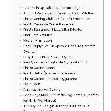
Casino Pin Up Hakkında Tanıtıcı Bilgiler
Android Ve Ios Için En İyi Pin Up Casino Slotları
Pinup Gaming Club’da Güvenilir Ödemeler
Pin Up Casinoya Girme Prosedürü
Pin Up Bahisinden Mutlu Yıllar Dilekleri
Nasıl Para Yatırılır?
Müşteri Hizmetleri
Canlı Krupiye Ve Pin Upward Bahsi Ile Ücretsiz
Oyunlar
En İyi Nine Pin-up Casino Oyunu
Para Çekme Ile Başka Ne Oynayabilirim?
Pin Up Casino Lisansı
Pin Up Bet’te Ödeme Incelemeleri
Pin Up Casino’dan Mobil Uygulama
Oyun Çarkı
Para Yatırma Ve Çekme
Pc’de Veya Mobil Sürümde Uygulama: Oynamak
Için En Iyi Yer Neresi?
Türk Oyuncular Için Herhangi Bir Bonus Ve