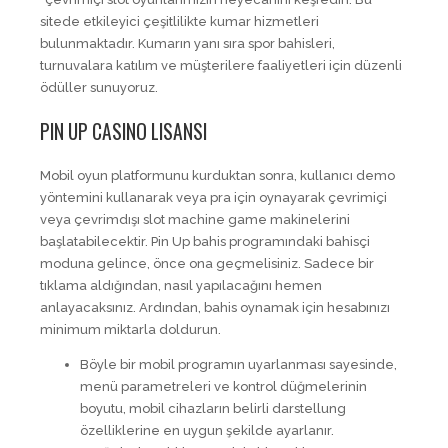
sitede etkileyici çeşitlilikte kumar hizmetleri
bulunmaktadır. Kumarın yanı sıra spor bahisleri,
turnuvalara katılım ve müşterilere faaliyetleri için düzenli
ödüller sunuyoruz.
PIN UP CASINO LISANSI
Mobil oyun platformunu kurduktan sonra, kullanıcı demo
yöntemini kullanarak veya pra için oynayarak çevrimiçi
veya çevrimdışı slot machine game makinelerini
başlatabilecektir. Pin Up bahis programındaki bahisçi
moduna gelince, önce ona geçmelisiniz. Sadece bir
tıklama aldığından, nasıl yapılacağını hemen
anlayacaksınız. Ardından, bahis oynamak için hesabınızı
minimum miktarla doldurun.
Böyle bir mobil programın uyarlanması sayesinde,
menü parametreleri ve kontrol düğmelerinin
boyutu, mobil cihazların belirli darstellung
özelliklerine en uygun şekilde ayarlanır.