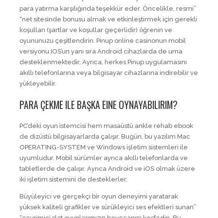
para yatırma karşılığında teşekkür eder. Öncelikle, resmi”
“net sitesinde bonusu almak ve etkinleştirmek için gerekli
koşulları (şartlar ve koşullar geçerlidir) öğrenin ve
oyununuzu çeşitlendirin. Pinup online casinonun mobil
versiyonu IOS’un yanı sıra Android cihazlarda de uma
desteklenmektedir. Ayrıca, herkes Pinup uygulamasını
akıllı telefonlarına veya bilgisayar cihazlarına indirebilir ve
yükleyebilir.
PARA ÇEKME ILE BAŞKA EINE OYNAYABILIRIM?
PC’deki oyun istemcisi hem masaüstü ankle rehab ebook
de dizüstü bilgisayarlarda çalışır. Bugün, bu yazılım Mac
OPERATING-SYSTEM ve Windows işletim sistemleri ile
uyumludur. Mobil sürümler ayrıca akıllı telefonlarda ve
tabletlerde de çalışır. Ayrıca Android ve iOS olmak üzere
iki işletim sistemini de desteklerler.
Büyüleyici ve gerçekçi bir oyun deneyimi yaratarak
yüksek kaliteli grafikler ve sürükleyici ses efektleri sunan”
“çevrimiçi slot oyunlarımızın heyecanını keşfedin. Bu