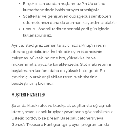
Birçok insan bundan hoşlanmaz Pin Up online
kumarhanesinde bahis tarayıcı aracılığıyla.
Scatterlar ve genişleyen outrageous sembolleri
ödemelerinizi daha da artırmanıza yardımcı olabilir.
Bonusu, önemli tarihten sonraki yedi gün içinde
kullanabilirsiniz.
Ayrıca, istediğiniz zaman tarayıcınızda Pinup’ın resmi
sitesine gidebilirsiniz. İndirilebilir oyun istemcisinin
çalışması, yüksek indirme hızı, yüksek kalite ve
mükemmel arayüz ile karakterizedir. Slot makinelerini
başlatmanın konforu daha da yüksek hale geldi. Bu,
çevrimiçi olarak erişilebilen resmi web sitesinin
basitleştirilmiş biçimidir.
MÜŞTERI HIZMETLERI
Şu anda klasik rulet ve blackjack çeşitleriyle uğraşmak
istemiyorsanız canlı krupiyer yayınlarına göz atabilirsiniz.
Üstelik portföy bize Dream Baseball catchers veya
Gonzo’s Treasure Hunt gibi ilginç oyun programları da