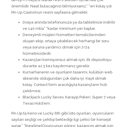
önemlidir. Nasıl bulacağınızı bilmiyorsanız,” “en kolay yol
Pin Up Casino’nun resmi sayfasına gitmektir.
Dosya anında telefonunuza ya da tabletinize indirilir
ve 140 mb’a” “kadar minimum yer kaplar.
Deneyimli müşteri hizmetleri temsilcilerinden
oluşan ekip, ortaya çıkabilecek herhangi bir soru
veya soruna yardımcı olmak için 7/24
hizmetinizdedir.
Kazançları komisyonsuz almak için, ilk depozitoyu
durante az 3 kez kaydırmanız gerekir.
Kumarhanenin ve oyunların tasarımı, kulübün web
sitesinde olduğundan çok daha iyi. Kayıt olmak
kolay. Contact form aracılığıyla kazançların hızlı
çekilmesi.
Blackjack Lucky Seves, Karayip Pokeri, Super 7 veya
Texas Hold’em.
Pin Up ta Keno ve Lucky 6th gibi loto oyunları, oyuncuların
sayıları seçtiği ve çekilişi beklediği ilgi çekici bir konsept
sunar.” “[newline]Oyuncunun görevi, kazancını almak için