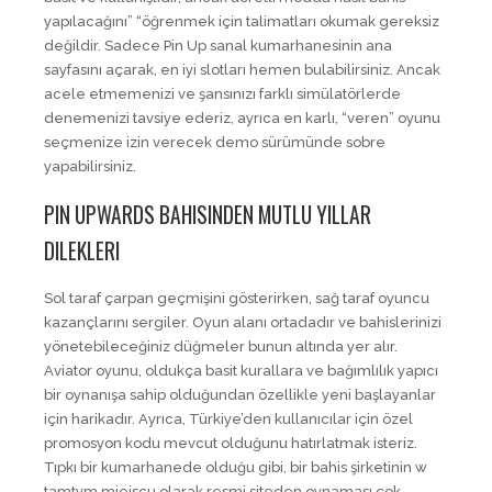
yapılacağını” “öğrenmek için talimatları okumak gereksiz
değildir. Sadece Pin Up sanal kumarhanesinin ana
sayfasını açarak, en iyi slotları hemen bulabilirsiniz. Ancak
acele etmemenizi ve şansınızı farklı simülatörlerde
denemenizi tavsiye ederiz, ayrıca en karlı, “veren” oyunu
seçmenize izin verecek demo sürümünde sobre
yapabilirsiniz.
PIN UPWARDS BAHISINDEN MUTLU YILLAR
DILEKLERI
Sol taraf çarpan geçmişini gösterirken, sağ taraf oyuncu
kazançlarını sergiler. Oyun alanı ortadadır ve bahislerinizi
yönetebileceğiniz düğmeler bunun altında yer alır.
Aviator oyunu, oldukça basit kurallara ve bağımlılık yapıcı
bir oynanışa sahip olduğundan özellikle yeni başlayanlar
için harikadır. Ayrıca, Türkiye’den kullanıcılar için özel
promosyon kodu mevcut olduğunu hatırlatmak isteriz.
Tıpkı bir kumarhanede olduğu gibi, bir bahis şirketinin w
tamtym miejscu olarak resmi siteden oynaması çok