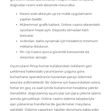
doğrudan resmi web sitesinde mevcuttur.
Resmi web sitesi pin up ve mobil uygulamanın
yapıları basittir.
Mükemmel grafik kalitesi. Online casino sitesindeki
oyunların hepsi aynı. Depozito olmadan karlı
bonuslar.
Ardından, bahis oynamak için hesabınızı minimum
miktarla doldurun.
Pin-Up Casino ayrıca güvenlik konusunda da
önlemler almıştır.
Oyuncuların Pinup kumar kulübündeki ödüllerin geri
çekilmesi hakkındaki yorumlarının çoğuna göre,
kumarhane operatörünün kazanılan parayı ödemesi
assurée edilmektedir. Bir ödeme için başvurduktan sonra,
fonlar en geç 24 saat içinde kullanıcının hesabına yatırılır.
Genellikle, doğrulanmış oyuncular için para çekme işlemi
anında gerçekleşir. Online casino ödeme talepleriyle
aşırı yüklenirse transferlerde gecikmeler meydana
gelebilir. Ödeme yaparken, talebin durumunu takip edin,