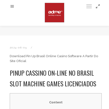
2024-06-05
Download Pin Up Brasil️ Online Casino Software A Partir Do
Site Oficial
PINUP CASSINO ON-LINE NO BRASIL
SLOT MACHINE GAMES LICENCIADOS
Content