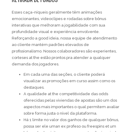
Esses caça-níqueis geralmente têm animações
emocionantes, videoclipes e rodadas sobre bônus
interativas que melhoram a jogabilidade com sua
profundidade visual e experiência envolvente.
Reforçando a good ideia, nossa equipe de atendimento
ao cliente mantém padrões elevados de
profissionalismo. Nossos colaboradores são experientes,
corteses at the estão prontos pra atender a qualquer
demanda dos jogadores.
Em cada uma das seções, o cliente poderá
visualizar as promoções em curso assim como os
destaques.
A qualidade at the competitividade das odds
oferecidas pelas viviendas de apostas são um dos
aspectos mais importantes o qual permitem avaliar
sobre forma justa o nível da plataforma.
Há 1 limite no valor dos ganhos de qualquer bônus,
possa ser ele uman ex profeso ou freespins et um