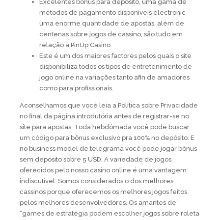
Excelentes bônus para depósito, uma gama de
métodos de pagamento disponíveis electronic
uma enorme quantidade de apostas, além de
centenas sobre jogos de cassino, são tudo em
relação à PinUp Casino.
Este é um dos maiores factores pelos quais o site
disponibiliza todos os tipos de entretenimento de
jogo online na variações tanto afin de amadores
como para profissionais.
Aconselhamos que você leia a Política sobre Privacidade
no final da página introdutória antes de registrar-se no
site para apostas. Toda hebdómada você pode buscar
um código para bônus exclusivo pra 100% no depósito. E
no business model de telegrama você pode jogar bônus
sem depósito sobre 5 USD. A variedade de jogos
oferecidos pelo nosso casino online é uma vantagem
indiscutível. Somos considerados o dos melhores
cassinos porque oferecemos os melhores jogos feitos
pelos melhores desenvolvedores. Os amantes de”
“games de estratégia podem escolher jogos sobre roleta