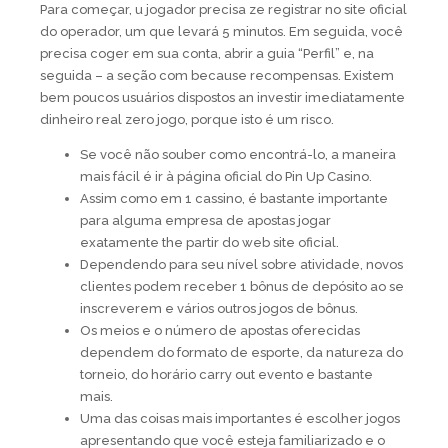
Para começar, u jogador precisa ze registrar no site oficial
do operador, um que levará 5 minutos. Em seguida, você
precisa coger em sua conta, abrir a guia “Perfil” e, na
seguida – a seção com because recompensas. Existem
bem poucos usuários dispostos an investir imediatamente
dinheiro real zero jogo, porque isto é um risco.
Se você não souber como encontrá-lo, a maneira
mais fácil é ir à página oficial do Pin Up Casino.
Assim como em 1 cassino, é bastante importante
para alguma empresa de apostas jogar
exatamente the partir do web site oficial.
Dependendo para seu nível sobre atividade, novos
clientes podem receber 1 bônus de depósito ao se
inscreverem e vários outros jogos de bônus.
Os meios e o número de apostas oferecidas
dependem do formato de esporte, da natureza do
torneio, do horário carry out evento e bastante
mais.
Uma das coisas mais importantes é escolher jogos
apresentando que você esteja familiarizado e o