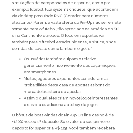
simulações de campeonatos de esportes, como por
exemplo futebol, luta systems críquete, que acontecem
via desktop possuindo RNG (Gerador para números
aleatórios). Porém, a vasta oferta do Pin-Up não se remete
somente para o futebol, tão apreciado na América do Sul
e na Continente europeo. O foco em esportes vai
também para o futebol estadounidense, a sinuca, since
corridas de cavalo como também o golfe.”
Os usuários também culpam o relativo
gerenciamento inconveniente dos caça-níqueis
em smartphones.
Muitos jogadores experientes consideram as
probabilities desta casa de apostas as bons do
mercado brasileiro de apostas.
Assim o qual eles criam novos jogos interessantes,
o cassino os adiciona ao lobby de jogos.
O bônus de boas-vindas do Pin-Up On line casino é de
+120% no seu 1º depósito. Se o valor do seu primeiro
depósito for superior a R$ 125, você também receberá