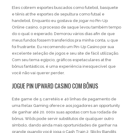
Eles cobrem esportes buscados como futebol, basquete
e tênis at the esportes de sepultura como futsal e
handebol. Enquanto eu gostava de jogar no Pin-Up
Online casino, o processo de saque levou também tempo
do o qual o esperado. Demorou vários dias afin de que
meus fundos fossem transferidos pra minha conta, u que
foi frustrante. Eu recomendo um Pin-Up Casino por sua
excelente seleção de jogos e seu site de fácil utilização.
Com seu tema egípcio, gráficos espetaculares at the
bônus fantásticos, é uma experiência inesquecível que
você não vai querer perder.
JOGUE PIN UPWARD CASINO COM BÔNUS
Este game de 5 carretéis e 40 linhas de pagamento de
uma Relax Gaming oferece aos jogadores an opportunity
de ganhar até 20. 000x suas apostas com tua rodada de
bônus. Wilds pode servir substitutos de qualquer outro
símbolo, dando ainda mais oportunidades de ganhar na
grande quando você joga o Cash Train 2. Sticky Bandits