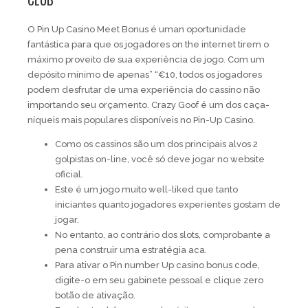
O Pin Up Casino Meet Bonus é uman oportunidade
fantástica para que os jogadores on the internet tirem o
máximo proveito de sua experiência de jogo. Com um
depósito mínimo de apenas” “€10, todos os jogadores
podem desfrutar de uma experiência do cassino não
importando seu orçamento. Crazy Goof é um dos caça-
níqueis mais populares disponíveis no Pin-Up Casino.
Como os cassinos são um dos principais alvos 2
golpistas on-line, você só deve jogar no website
oficial.
Este é um jogo muito well-liked que tanto
iniciantes quanto jogadores experientes gostam de
jogar.
No entanto, ao contrário dos slots, comprobante a
pena construir uma estratégia aca.
Para ativar o Pin number Up casino bonus code,
digite-o em seu gabinete pessoal e clique zero
botão de ativação.