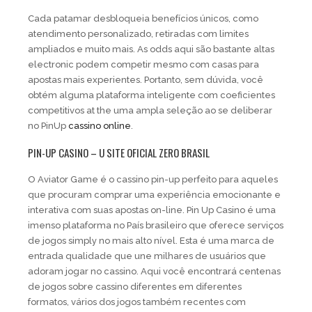
Cada patamar desbloqueia benefícios únicos, como
atendimento personalizado, retiradas com limites
ampliados e muito mais. As odds aqui são bastante altas
electronic podem competir mesmo com casas para
apostas mais experientes. Portanto, sem dúvida, você
obtém alguma plataforma inteligente com coeficientes
competitivos at the uma ampla seleção ao se deliberar
no PinUp
cassino online
.
PIN-UP CASINO – U SITE OFICIAL ZERO BRASIL
O Aviator Game é o cassino pin-up perfeito para aqueles
que procuram comprar uma experiência emocionante e
interativa com suas apostas on-line. Pin Up Casino é uma
imenso plataforma no País brasileiro que oferece serviços
de jogos simply no mais alto nível. Esta é uma marca de
entrada qualidade que une milhares de usuários que
adoram jogar no cassino. Aqui você encontrará centenas
de jogos sobre cassino diferentes em diferentes
formatos, vários dos jogos também recentes com