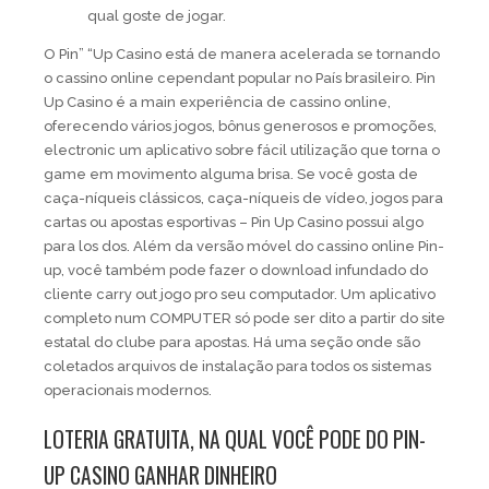
qual goste de jogar.
O Pin” “Up Casino está de manera acelerada se tornando
o cassino online cependant popular no País brasileiro. Pin
Up Casino é a main experiência de cassino online,
oferecendo vários jogos, bônus generosos e promoções,
electronic um aplicativo sobre fácil utilização que torna o
game em movimento alguma brisa. Se você gosta de
caça-níqueis clássicos, caça-níqueis de vídeo, jogos para
cartas ou apostas esportivas – Pin Up Casino possui algo
para los dos. Além da versão móvel do cassino online Pin-
up, você também pode fazer o download infundado do
cliente carry out jogo pro seu computador. Um aplicativo
completo num COMPUTER só pode ser dito a partir do site
estatal do clube para apostas. Há uma seção onde são
coletados arquivos de instalação para todos os sistemas
operacionais modernos.
LOTERIA GRATUITA, NA QUAL VOCÊ PODE DO PIN-
UP CASINO GANHAR DINHEIRO