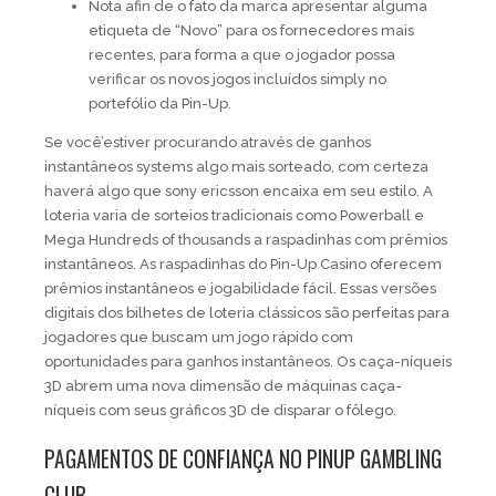
Nota afin de o fato da marca apresentar alguma
etiqueta de “Novo” para os fornecedores mais
recentes, para forma a que o jogador possa
verificar os novos jogos incluídos simply no
portefólio da Pin-Up.
Se você’estiver procurando através de ganhos
instantâneos systems algo mais sorteado, com certeza
haverá algo que sony ericsson encaixa em seu estilo. A
loteria varia de sorteios tradicionais como Powerball e
Mega Hundreds of thousands a raspadinhas com prêmios
instantâneos. As raspadinhas do Pin-Up Casino oferecem
prêmios instantâneos e jogabilidade fácil. Essas versões
digitais dos bilhetes de loteria clássicos são perfeitas para
jogadores que buscam um jogo rápido com
oportunidades para ganhos instantâneos. Os caça-níqueis
3D abrem uma nova dimensão de máquinas caça-
níqueis com seus gráficos 3D de disparar o fôlego.
PAGAMENTOS DE CONFIANÇA NO PINUP GAMBLING
CLUB