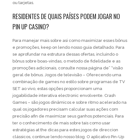
ou tarjetas.
RESIDENTES DE QUAIS PAÍSES PODEM JOGAR NO
PIN UP CASINO?
Para manejar mais sobre asi como maximizar esses bônus
e promoções, keep on lendo nosso guia detalhado. Para
se aprofundar na estrutura dessas ofertas, incluindo o
bônus sobre boas-vindas, o metodo de fidelidade e as
promoções adicionais, consulte nossa página de” “visão
geral de bônus. Jogos de televisão – Oferecendo uma
combinação de games no estilo sobre programas de TV
SET ao vivo, estas opções proporcionam uma
jogabilidade interativa electronic envolvente. Crash
Games – são jogos dinâmicos e sobre ritmo acelerado na
qual os jogadores precisam calcular suas ações com
precisão afin de maximizar seus ganhos potenciais. Para
ter o conhecimento de mais sobre tais como usar
estratégias at the dicas para estes jogos de direccion
clássicos, continue lendo nosso blog. O aplicativo Pin-Up