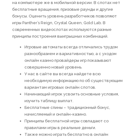
на компьютере же в мобильной версии. В слотах нет
бесплатные вращения, призовые раунды и другие
бонусы. Оценить уровень разработчиков позволяют
игры Panther’s Reign, Crystal Queen, Gold Lab. В
современных видеослотах используются разные
принципы построения выигрышных комбинаций.
Игровые автоматы всегда отличались трудом
разнообразием и вариативностью, а с уходом
онлайн казино провайдеры игр показывают
совершенно новый уровень.
У нас в сайте вы всегда найдете всю
необходимую информацию по об существующим
вариантам игровых онлайн слотов.
Начинающий игрок усвоить основные условия,
изучить таблицу выплат.
Бесплатные спины – традиционный бонус,
начисляемый и онлайн-казино.
Принципы бесплатной игры совпадают со
правилами игры в реальные деньги.
Также можно играть бесплатно в онлайн