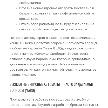
любом казино.
Играть в новые игровые аппараты бесплатно и
без регистрации нельзя на официальном сайте
провайдера.
Ото выбора разновидности будет зависеть, на
каких устройствах будет запускаться игра.
История до популярного азартного потехи началась в
конце XIX века. Прототип современного слота тарандг
изобретен Чарльзом Феем. В 1895 недавно он получил
патент на игру «Колокол Свободы». Это который
аппарат с двумя барабанами, которые приводились в
движение при помощи рычага. Набор символов
состоял одним карточных мастей, счастливую подков
и колокольчиков.
БЕСПЛАТНЫЕ ИГРОВЫЕ АВТОМАТЫ – ЧАСТО ЗАДАВАЕМЫЕ
ВОПРОСЫ (ЧАВО):
Производитель работает со 2011 года а с 2016-го
войдут в состав Playtech. Разработки бренда доступны