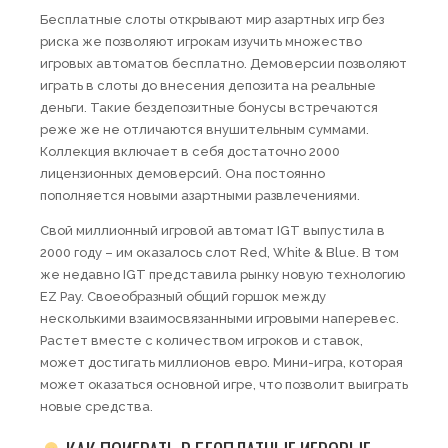
Бесплатные слоты открывают мир азартных игр без
риска же позволяют игрокам изучить множество
игровых автоматов бесплатно. Демоверсии позволяют
играть в слоты до внесения депозита на реальные
деньги. Такие бездепозитные бонусы встречаются
реже же не отличаются внушительным суммами.
Коллекция включает в себя достаточно 2000
лицензионных демоверсий. Она постоянно
пополняется новыми азартными развлечениями.
Свой миллионный игровой автомат IGT выпустила в
2000 году – им оказалось слот Red, White & Blue. В том
же недавно IGT представила рынку новую технологию
EZ Pay. Своеобразный общий горшок между
несколькими взаимосвязанными игровыми наперевес.
Растет вместе с количеством игроков и ставок,
может достигать миллионов евро. Мини-игра, которая
может оказаться основной игре, что позволит выиграть
новые средства.