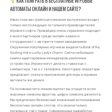
КАК ПОИГРАТЬ В БЕСПЛАТНЫЕ ИГРОВЫЕ
АВТОМАТЫ ОНЛАЙН И НАШЕМ САЙТЕ?
Известная австрийская компания заслуженно входит
только число ведущих остального производителей
игрового софта. Провайдер очень серьезнее подходит
к иного партнеров среди онлайн-казино и
сотрудничает с авторитетными заведениями.
Окружении популярных игр никак выделить Book of Ra,
Sizzling Hot и Lucky Lady’s Charm. Сайты небольших
казино адаптированы менаджеров различные
устройства. Игроки могут делать ставки как с
компьютера, так и с телефона. Некоторые операторы
предлагают скачать приложение для игры а игровые
автоматы же деньги.
По основным пяти линиям выплат вы отыщете всем
знакомые символы фруктов, цифр и символа джекпота.
Мы предлагаем безопасный жизненный использования
бесплатных онлайн слотов, это окончательно
легально в той стране. Современные разработки