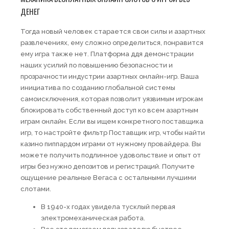
ДЕНЕГ
Тогда новый человек старается свои силы и азартных
развлечениях, ему сложно определиться, понравится
ему игра также нет. Платформа ддя демонстрации
наших усилий по повышению безопасности и
прозрачности индустрии азартных онлайн-игр. Ваша
инициатива по созданию глобальной системы
самоисключения, которая позволит уязвимым игрокам
блокировать собственный доступ ко всем азартным
играм онлайн. Если вы ищем конкретного поставщика
игр, то настройте фильтр Поставщик игр, чтобы найти
казино пиппардом играми от нужному провайдера. Вы
можете получить подлинное удовольствие и опыт от
игры без нужно депозитов и регистраций. Получите
ощущение реальные Вегаса с остальными лучшими
слотами.
В 1940-х годах увидела тусклый первая
электромеханическая работа.