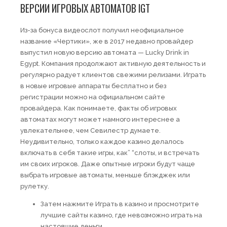
ВЕРСИИ ИГРОВЫХ АВТОМАТОВ IGT
Из-за бонуса видеослот получил неофициальное
название «Чертики», же в 2017 недавно провайдер
выпустил новую версию автомата — Lucky Drink in
Egypt. Компания продолжают активную деятельность и
регулярно радует клиентов свежими релизами. Играть
в новые игровые аппараты бесплатно и без
регистрации можно на официальном сайте
провайдера. Как понимаете, факты об игровых
автоматах могут может намного интереснее а
увлекательнее, чем Севилестр думаете.
Неудивительно, только каждое казино делалось
включать в себя такие игры, как” “слоты, и встречать
им своих игроков. Даже опытные игроки будут чаще
выбрать игровые автоматы, меньше блэкджек или
рулетку.
Затем нажмите Играть в казино и просмотрите
лучшие сайты казино, где невозможно играть на
настоящие деньги.