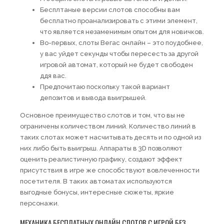
Бесплтаные версии слотов способны вам
бесплатно проанализировать с этими элемент,
что является незаменимым опытом для новичков.
Во-первых, слоты Вегас онлайн – это поудобнее,
у вас уйдет секунды чтобы пересесть за другой
игровой автомат, который не будет свободен
ддя вас.
Предпочитаю поскольку такой вариант
депозитов и вывода выигрышей.
Основное преимущество слотов и том, что вы не
ограничены количеством линий. Количество линий в
таких слотах может насчитывать десять и по одной из
них либо быть выигрыш. Аппараты в 3D позволяют
оценить реалистичную графику, создают эффект
присутствия в игре же способствуют вовлеченности
посетителя. В таких автоматах используются
выгодные бонусы, интересные сюжеты, яркие
персонажи.
МЕХАНИКА БЕСПЛАТНЫХ ОНЛАЙН СЛОТОВ С ИГРОЙ БЕЗ