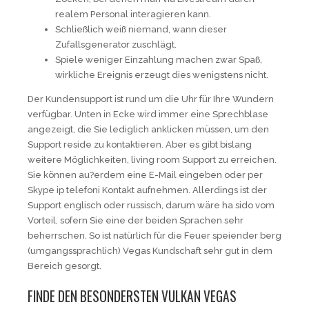
realem Personal interagieren kann.
Schließlich weiß niemand, wann dieser
Zufallsgenerator zuschlägt.
Spiele weniger Einzahlung machen zwar Spaß,
wirkliche Ereignis erzeugt dies wenigstens nicht.
Der Kundensupport ist rund um die Uhr für Ihre Wundern
verfügbar. Unten in Ecke wird immer eine Sprechblase
angezeigt, die Sie lediglich anklicken müssen, um den
Support reside zu kontaktieren. Aber es gibt bislang
weitere Möglichkeiten, living room Support zu erreichen.
Sie können au?erdem eine E-Mail eingeben oder per
Skype ip telefoni Kontakt aufnehmen. Allerdings ist der
Support englisch oder russisch, darum wäre ha sido vom
Vorteil, sofern Sie eine der beiden Sprachen sehr
beherrschen. So ist natürlich für die Feuer speiender berg
(umgangssprachlich) Vegas Kundschaft sehr gut in dem
Bereich gesorgt.
FINDE DEN BESONDERSTEN VULKAN VEGAS