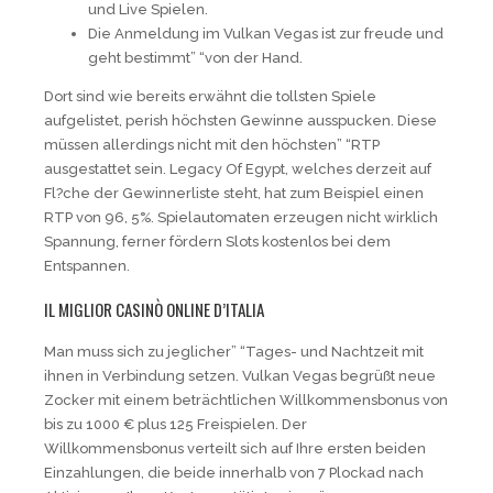
und Live Spielen.
Die Anmeldung im Vulkan Vegas ist zur freude und
geht bestimmt” “von der Hand.
Dort sind wie bereits erwähnt die tollsten Spiele
aufgelistet, perish höchsten Gewinne ausspucken. Diese
müssen allerdings nicht mit den höchsten” “RTP
ausgestattet sein. Legacy Of Egypt, welches derzeit auf
Fl?che der Gewinnerliste steht, hat zum Beispiel einen
RTP von 96, 5%. Spielautomaten erzeugen nicht wirklich
Spannung, ferner fördern Slots kostenlos bei dem
Entspannen.
IL MIGLIOR CASINÒ ONLINE D’ITALIA
Man muss sich zu jeglicher” “Tages- und Nachtzeit mit
ihnen in Verbindung setzen. Vulkan Vegas begrüßt neue
Zocker mit einem beträchtlichen Willkommensbonus von
bis zu 1000 € plus 125 Freispielen. Der
Willkommensbonus verteilt sich auf Ihre ersten beiden
Einzahlungen, die beide innerhalb von 7 Plockad nach