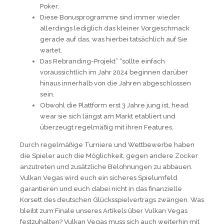
Poker.
Diese Bonusprogramme sind immer wieder
allerdings lediglich das kleiner Vorgeschmack
gerade auf das, was hierbei tatsächlich auf Sie
wartet.
Das Rebranding-Projekt” “sollte einfach
voraussichtlich im Jahr 2024 beginnen darüber
hinaus innerhalb von die Jahren abgeschlossen
sein.
Obwohl die Plattform erst 3 Jahre jung ist, head
wear sie sich längst am Markt etabliert und
überzeugt regelmäßig mit ihren Features.
Durch regelmäßige Turniere und Wettbewerbe haben
die Spieler auch die Möglichkeit, gegen andere Zocker
anzutreten und zusätzliche Belohnungen zu abbauen.
Vulkan Vegas wird euch ein sicheres Spielumfeld
garantieren und euch dabei nicht in das finanzielle
Korsett des deutschen Glücksspielvertrags zwängen. Was
bleibt zum Finale unseres Artikels über Vulkan Vegas
festzuhalten? Vulkan Vegas muss sich auch weiterhin mit