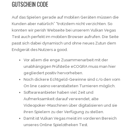
GUTSCHEIN CODE
Auf das Spielen gerade auf mobilen Geräten müssen die
Kunden aber natürlich” “trotzdem nicht verzichten. So
konnten wir perish Webseite bei unserem Vulkan Vegas
Test auch perfekt im mobilen Browser aufrufen. Die Seite
passt sich dabei dynamisch und ohne neues Zutun dem
Endgerät des Nutzers a good.
Vor allem die enge Zusammenarbeit mit der
unabhängigen Prüfstelle eCOGRA muss man hier
gegliedert positiv hervorheben.
Noch dickere Echtgeld-Gewinne sind c/o den vom
On line casino veranstalteten Turnieren möglich.
Softwareanbieter haben viel Zeit und
Aufmerksamkeit darauf verwendet, alte
Videopoker-Maschinen über digitalisieren und sie
ihren Spielern zu der Verfügung zu stellen.
Damit ist Vulkan Vegas meist im vorderen Bereich
unseres Online Spielotheken Test.