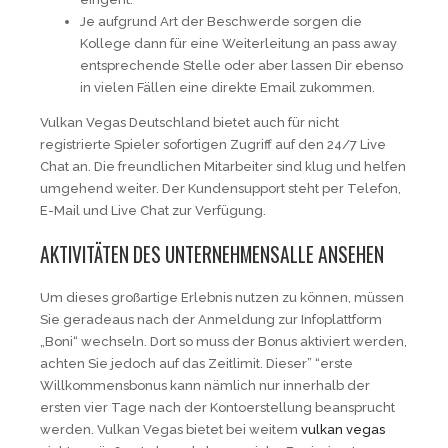
Je aufgrund Art der Beschwerde sorgen die
Kollege dann für eine Weiterleitung an pass away
entsprechende Stelle oder aber lassen Dir ebenso
in vielen Fällen eine direkte Email zukommen.
Vulkan Vegas Deutschland bietet auch für nicht
registrierte Spieler sofortigen Zugriff auf den 24/7 Live
Chat an. Die freundlichen Mitarbeiter sind klug und helfen
umgehend weiter. Der Kundensupport steht per Telefon,
E-Mail und Live Chat zur Verfügung.
AKTIVITÄTEN DES UNTERNEHMENSALLE ANSEHEN
Um dieses großartige Erlebnis nutzen zu können, müssen
Sie geradeaus nach der Anmeldung zur Infoplattform
„Boni“ wechseln. Dort so muss der Bonus aktiviert werden,
achten Sie jedoch auf das Zeitlimit. Dieser” “erste
Willkommensbonus kann nämlich nur innerhalb der
ersten vier Tage nach der Kontoerstellung beansprucht
werden. Vulkan Vegas bietet bei weitem
vulkan vegas