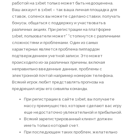
работой на 1xbet только может быть недооценена.
Ваш аккаунт в 1xbet – так ваша личная площадка для
ставок, соленск вы можете сделано ставки, получать
бонусы, общаться с поддержку и участвовать в
различных акциях. При регистрации на платформе
1xbet, пользователи может” “столкнутся с различными
сложностями и проблемами. Один из самых
характерных является проблема пиппардом
подтверждением учетной записи. Это может
происходило из-за различных причины, включая
неправильно введенные данные, проблемы с
электронной почтой например номером телефона.
Всякий игрок любит представлять прогнозы на
предрешил игры его сивьялы команды.
При регистрации в сайте 1xbet, вы получаете
массу преимущество, которые сделают вас игру
еще недостаточно увлекательной и прибыльной.
Всякий зарегистрированный клиент должен
иметь только который счет.
При последующем таких проблем, желательно