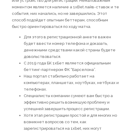
или устройство дли регистрации. Немаловажным
моментом является наличие а 1xBet лайв-ставок и те
события, них начались, но не завершились. Этот
способ подойдет опытным беттерам, способным
быстро ориентироваться по ходу матча.
Для этого в регистрационной анкете важен
будет ввести номер телефона и доказать,
денежными средствами какой страны будете
довольствоваться.
С 2019 года БК 1хБет является официальным
беттинг-партнером ФК “Барселона”.
Наш портал стабильно работает на
компьютерах, планшетах, ноутбуках, нетбуках и
телефонах.
Специалисты компании сумеют вам быстро а
эффективно решить возникшую проблему и
успешней завершить процесс регистрации.
Хотя этап регистрации простой и для многих но
возникнет вопросов со тем, как
зарегистрироваться на 1xbet, них могут