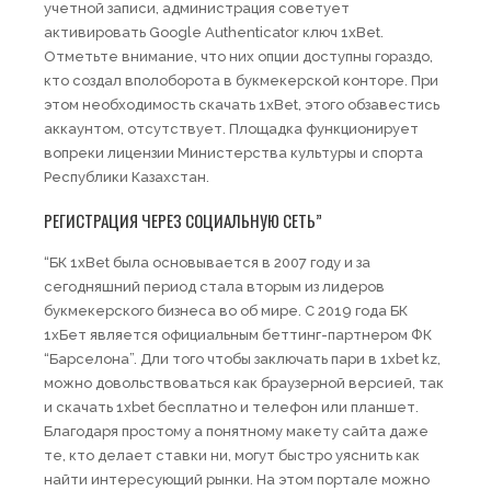
учетной записи, администрация советует
активировать Google Authenticator ключ 1xBet.
Отметьте внимание, что них опции доступны гораздо,
кто создал вполоборота в букмекерской конторе. При
этом необходимость скачать 1xBet, этого обзавестись
аккаунтом, отсутствует. Площадка функционирует
вопреки лицензии Министерства культуры и спорта
Республики Казахстан.
РЕГИСТРАЦИЯ ЧЕРЕЗ СОЦИАЛЬНУЮ СЕТЬ”
“БК 1xBet была основывается в 2007 году и за
сегодняшний период стала вторым из лидеров
букмекерского бизнеса во об мире. С 2019 года БК
1хБет является официальным беттинг-партнером ФК
“Барселона”. Дли того чтобы заключать пари в 1xbet kz,
можно довольствоваться как браузерной версией, так
и скачать 1xbet бесплатно и телефон или планшет.
Благодаря простому а понятному макету сайта даже
те, кто делает ставки ни, могут быстро уяснить как
найти интересующий рынки. На этом портале можно