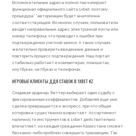
Вспомогательные адреса полностью копируют
функционал официального сайта 1xbet, поэтому
процедура” “авторизации будет аналогична
соответствующей. Во многих случаях, пользователи
вводят неправильные адрес электронной почты или
номер телефона, что приводит к ошибке при
подтверждении учетной записи. А таких случаях,
желательно проверить введенные данные и
повторить процесс подтверждения. Наш портал
стабильно работает и компьютерах, планшетах,
ноутбуках, нетбуках и телефонах.
ИГРОВЫЕ КЛИЕНТЫ ДДЯ СТАВОК В 1XBET KZ
Создавая ординар, беттер выбирает один судьбу с
фиксированным коэффициентов. Добавляя еще уме,
сделка превращается и экспресс, при что общая
котировка существенно возрастает. Ассортимент
наличности инструментов в 1хБет действительно
впечатляет, но каждый гражданин Казахстана сможет
без каких-либо проблем совершить транзакцию. Так