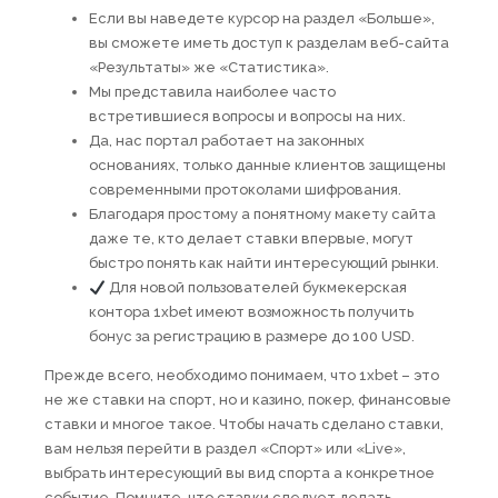
Если вы наведете курсор на раздел «Больше»,
вы сможете иметь доступ к разделам веб-сайта
«Результаты» же «Статистика».
Мы представила наиболее часто
встретившиеся вопросы и вопросы на них.
Да, нас портал работает на законных
основаниях, только данные клиентов защищены
современными протоколами шифрования.
Благодаря простому а понятному макету сайта
даже те, кто делает ставки впервые, могут
быстро понять как найти интересующий рынки.
Для новой пользователей букмекерская
контора 1xbet имеют возможность получить
бонус за регистрацию в размере до 100 USD.
Прежде всего, необходимо понимаем, что 1xbet – это
не же ставки на спорт, но и казино, покер, финансовые
ставки и многое такое. Чтобы начать сделано ставки,
вам нельзя перейти в раздел «Спорт» или «Live»,
выбрать интересующий вы вид спорта а конкретное
событие. Помните, что ставки следует делать