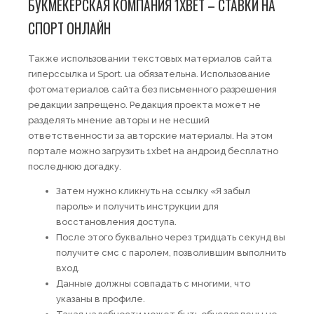
БУКМЕКЕРСКАЯ КОМПАНИЯ 1XBET – СТАВКИ НА
СПОРТ ОНЛАЙН
Также использовании текстовых материалов сайта
гиперссылка и Sport. ua обязательна. Использование
фотоматериалов сайта без письменного разрешения
редакции запрещено. Редакция проекта может не
разделять мнение авторы и не несший
ответственности за авторские материалы. На этом
портале можно загрузить 1xbet на андроид бесплатно
последнюю догадку.
Затем нужно кликнуть на ссылку «Я забыл
пароль» и получить инструкции для
восстановления доступа.
После этого буквально через тридцать секунд вы
получите смс с паролем, позволившим выполнить
вход.
Данные должны совпадать с многими, что
указаны в профиле.