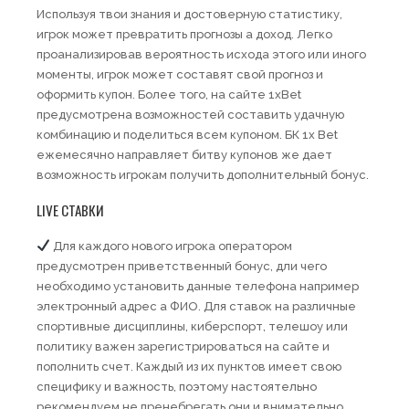
Используя твои знания и достоверную статистику,
игрок может превратить прогнозы а доход. Легко
проанализировав вероятность исхода этого или иного
моменты, игрок может составят свой прогноз и
оформить купон. Более того, на сайте 1xBet
предусмотрена возможностей составить удачную
комбинацию и поделиться всем купоном. БК 1x Bet
ежемесячно направляет битву купонов же дает
возможность игрокам получить дополнительный бонус.
LIVE СТАВКИ
Для каждого нового игрока оператором
предусмотрен приветственный бонус, дли чего
необходимо установить данные телефона например
электронный адрес а ФИО. Для ставок на различные
спортивные дисциплины, киберспорт, телешоу или
политику важен зарегистрироваться на сайте и
пополнить счет. Каждый из их пунктов имеет свою
специфику и важность, поэтому настоятельно
рекомендуем не пренебрегать они и внимательно