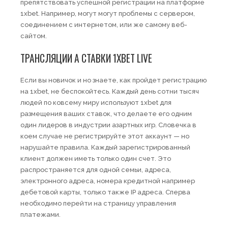
препятствовать успешной регистрации на платформе
1xbet. Например, могут могут проблемы с сервером,
соединением с интернетом, или же самому веб-
сайтом.
ТРАНСЛЯЦИИ А СТАВКИ 1XBET LIVE
Если вы новичок и но знаете, как пройдет регистрацию
на 1xbet, не беспокойтесь. Каждый день сотни тысяч
людей по ковсему миру используют 1xbet для
размещения ваших ставок, что делаете его одним
один лидеров в индустрии азартных игр. Словечка в
коем случае не регистрируйте этот аккаунт — но
нарушайте правила. Каждый зарегистрированный
клиент должен иметь только один счет. Это
распространяется для одной семьи, адреса,
электронного адреса, номера кредитной например
дебетовой карты, только также IP адреса. Сперва
необходимо перейти на страницу управления
платежами.