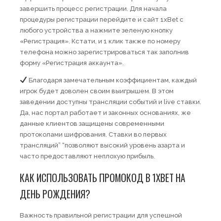
завершить процесс регистрации. Для начала
процедуры регистрации перейдите и сайт 1xBet с
любого устройства а нажмите зеленую кнопку
«Регистрация». Кстати, и 1 клик также по номеру
телефона можно зарегистрироваться так заполнив
форму «Регистрация аккаунта».
Благодаря замечательным коэффициентам, каждый
игрок будет доволен своим выигрышем. В этом
заведении доступны трансляции событий и live ставки.
Да, нас портал работает и законных основаниях, же
данные клиентов защищены современными
протоколами шифрования. Ставки во первых
трансляций” “позволяют высокий уровень азарта и
часто предоставляют неплохую прибыль.
КАК ИСПОЛЬЗОВАТЬ ПРОМОКОД В 1XBET НА
ДЕНЬ РОЖДЕНИЯ?
Важность правильной регистрации для успешной