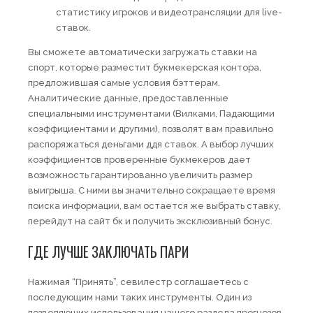
статистику игроков и видеотрансляции для live-
ставок.
Вы сможете автоматически загружать ставки на
спорт, которые разместит букмекерская контора,
предложившая самые условия бэттерам.
Аналитические данные, предоставленные
специальными инструментами (Вилками, Падающими
коэффициентами и другими), позволят вам правильно
распоряжаться деньгами ддя ставок. А выбор лучших
коэффициентов проверенные букмекеров дает
возможность гарантированно увеличить размер
выигрыша. С ними вы значительно сокращаете время
поиска информации, вам остается же выбрать ставку,
перейдут на сайт бк и получить эксклюзивный бонус.
ГДЕ ЛУЧШЕ ЗАКЛЮЧАТЬ ПАРИ
Нажимая “Принять”, севилестр соглашаетесь с
последующим нами таких инструменты. Один из
позволяющих использования нашего раздела прогнозов