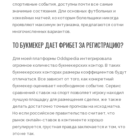
спортивные события, доступны почти все самые
значимые состязания. Дли основных футбольных и
хоккейных матчей, ко которым болельщики никогда
проявляют максимум энтузиазма, предлагаются сотни
многочисленных вариантов.
ТО БУКМЕКЕР ДАЕТ ФРИБЕТ ЗА РЕГИСТРАЦИЮ?
Для моей платформы Oddspedia интегрировала
огромное количество букмекерских контор. В таких
букмекерских конторах размеры коэффициентов будут
отличаться. Все зависит от того, как конкретный
букмекер оценивает необходимое событие. Сервис
сравнений ставок на спорт позволяет игроку находил
лучшую площадку для размещения сделки, же также
делать достаточно точные прогнозы на исход матча.
Но если российское правительство считает, что
рынок онлайн-ставок в континенте хорошо
регулируется, грустная правда заключается и том, что
это не так.