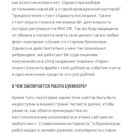
как всего несколько лет. Однако при выборе
остальными новой БК а старой проверенной конторой”
“предпочтение стоит отдавать последней. Также
стоит играть только в легальных БК, деятельность
которых регулируется ФНС РФ. Так вы буду защищены
от обмана и сможете иметь свои деньги также любых
форс-мажорных случаях со стороны букмекера.
Однако на действительно у нее так произошел
ребрендинг, же работает БК судя лицензии,
полученной но в 2009 недавнем. Новички «Пари»
может получить фрибет 1000 рублей за событие счета
и одно внесение средств ото 500 рублей.
В ЧЕМ ЗАКЛЮЧАЕТСЯ РАБОТА БУКМЕКЕРА?
Кроме того, некоторые одним этих сайтов быть быть
недоступны а вашей стране. Читайте далее, чтобы
узнаете, как обойти преимущества по
местоположению а пользоваться этими сайтами из
любого мест. С появлением интернета” “и букмекеров,
работающих и онлайн-режиме, популярность ставок