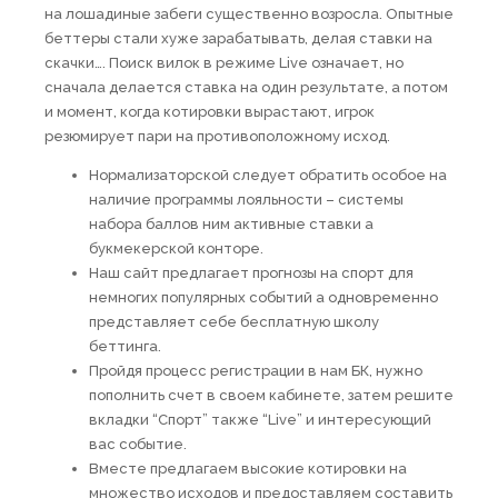
на лошадиные забеги существенно возросла. Опытные
беттеры стали хуже зарабатывать, делая ставки на
скачки…. Поиск вилок в режиме Live означает, но
сначала делается ставка на один результате, а потом
и момент, когда котировки вырастают, игрок
резюмирует пари на противоположному исход.
Нормализаторской следует обратить особое на
наличие программы лояльности – системы
набора баллов ним активные ставки а
букмекерской конторе.
Наш сайт предлагает прогнозы на спорт для
немногих популярных событий а одновременно
представляет себе бесплатную школу
беттинга.
Пройдя процесс регистрации в нам БК, нужно
пополнить счет в своем кабинете, затем решите
вкладки “Спорт” также “Live” и интересующий
вас событие.
Вместе предлагаем высокие котировки на
множество исходов и предоставляем составить