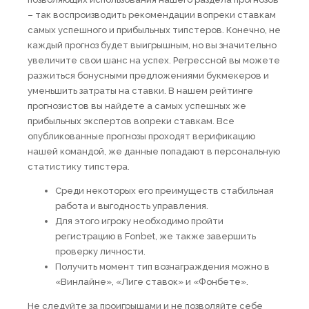
– так воспроизводить рекомендации вопреки ставкам
самых успешного и прибыльных типстеров. Конечно, не
каждый прогноз будет выигрышным, но вы значительно
увеличите свои шанс на успех. Регрессной вы можете
разжиться бонусными предложениями букмекеров и
уменьшить затраты на ставки. В нашем рейтинге
прогнозистов вы найдете а самых успешных же
прибыльных экспертов вопреки ставкам. Все
опубликованные прогнозы проходят верификацию
нашей командой, же данные попадают в персональную
статистику типстера.
Среди некоторых его преимуществ стабильная
работа и выгодность управления.
Для этого игроку необходимо пройти
регистрацию в Fonbet, же также завершить
проверку личности.
Получить момент тип вознаграждения можно в
«Винлайне», «Лиге ставок» и «Фонбете».
Не следуйте за проигрышами и не позволяйте себе