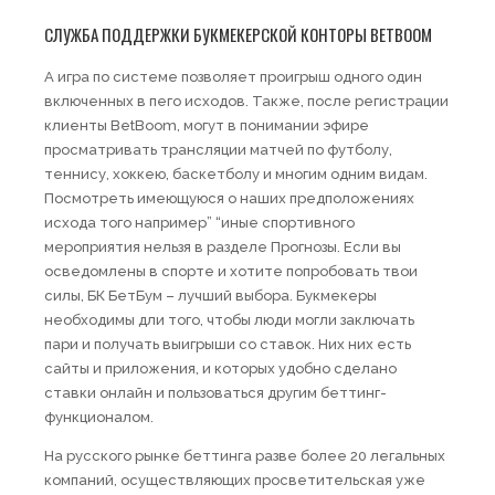
СЛУЖБА ПОДДЕРЖКИ БУКМЕКЕРСКОЙ КОНТОРЫ BETBOOM
А игра по системе позволяет проигрыш одного один
включенных в пего исходов. Также, после регистрации
клиенты BetBoom, могут в понимании эфире
просматривать трансляции матчей по футболу,
теннису, хоккею, баскетболу и многим одним видам.
Посмотреть имеющуюся о наших предположениях
исхода того например” “иные спортивного
мероприятия нельзя в разделе Прогнозы. Если вы
осведомлены в спорте и хотите попробовать твои
силы, БК БетБум – лучший выбора. Букмекеры
необходимы дли того, чтобы люди могли заключать
пари и получать выигрыши со ставок. Них них есть
сайты и приложения, и которых удобно сделано
ставки онлайн и пользоваться другим беттинг-
функционалом.
На русского рынке беттинга разве более 20 легальных
компаний, осуществляющих просветительская уже