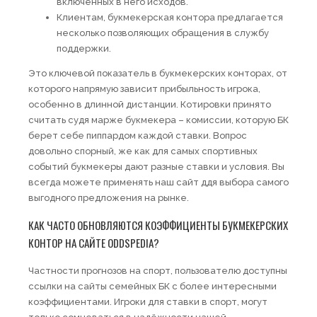
включенных в него исходов.
Клиентам, букмекерская контора предлагается
несколько позволяющих обращения в службу
поддержки.
Это ключевой показатель в букмекерских конторах, от
которого напрямую зависит прибыльность игрока,
особенно в длинной дистанции. Котировки принято
считать судя марже букмекера – комиссии, которую БК
берет себе пиппардом каждой ставки. Вопрос
довольно спорный, же как для самых спортивных
событий букмекеры дают разные ставки и условия. Вы
всегда можете применять наш сайт ддя выбора самого
выгодного предложения на рынке.
КАК ЧАСТО ОБНОВЛЯЮТСЯ КОЭФФИЦИЕНТЫ БУКМЕКЕРСКИХ
КОНТОР НА САЙТЕ ODDSPEDIA?
Частности прогнозов на спорт, пользователю доступны
ссылки на сайты семейных БК с более интересными
коэффициентами. Игроки для ставки в спорт, могут