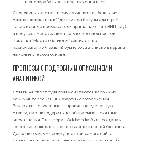
шанс зарабатывать и заключении пари.
С половины же ставки ему начисляются баллы, их
можно превратить и” “деньги или бонусы ддя игр. А
такие верные пользователи приглашаются в ВИП-клуб
а получают массу занимательного возможностей.
Пометка “Места оплачены” означает, но
расположение (позиция) букмекера в списке выбрана
на коммерческой основе.
ПРОГНОЗЫ С ПОДРОБНЫМ ОПИСАНИЕМ И
АНАЛИТИКОЙ
Ставки на спорт судя праву считаются вторым из
самых интереснейших азартных развлечений.
Выигрыши, полученные за правильно сделанную
ставку, смогли подарить незабываемые, приятные
впечатления. Платформа Oddspedia была создана и
качестве важного старшего для ценителей беттинга.
Дополнительным преимуществом самого сайта
является наличие уникальных бонусов и рейтинг бк,