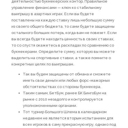
деятельностью букмекерских контор. Правильное
управление финансами — ключ ко стабильному
выигрышу в азартных играх. Если вы будете
поставлены на каждую ставку лишь небольшую сумму
из своего общего бюджета, то сами будете защищены
остального больших потерь, когда вам не повезет. Если
вы всегда будете находить ценность в своих ставках,
то со спустя окажетесь в раскладах по сравнению со
букмекерами. Определите сумму, которую вы можете
выделить на спортивные ставки, а также помните о
конкретных целях по выигрышам.
Так вы будем защищены от обмана и сможете
иметь свои деньги или любых форс-мажорных
обстоятельствах со стороны букмекера.
Таким самым, БетБум, ранее БК БингоБум на
рынке с 2010 незадолго и контролируется
уполномоченными органами.
Тот турнир Большого Шлема в календарном
недавнем не является вторым испытанием для
всех игроков в саму прекрасную игру, однако под