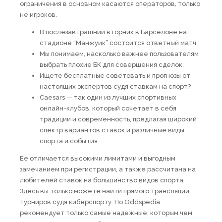
ограничения в основном касаются операторов, только
не игроков.
В послезавтрашний вторник в Барселоне на
стадионе “Манжуик” состоится ответный матч…
Мы понимаем, насколько важнее пользователям
выбрать плохие БК для совершения сделок.
Ищете бесплатные советовать и прогнозы от
настоящих экспертов судя ставкам на спорт?
Caesars — так один из лучших спортивных
онлайн-клубов, который сочетает в себя
традиции и современность, предлагая широкий
спектр вариантов ставок и различные виды
спорта и события.
Ее отличается высокими лимитами и выгодным
замечанием при регистрации, а также рассчитана на
любителей ставок на большинство видов спорта.
Здесь вы только можете найти прямого трансляции
турниров судя киберспорту. Но Oddspedia
рекомендует только самые надежные, которым чем