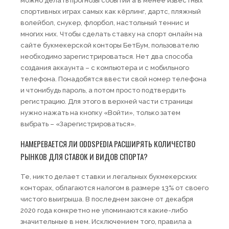
можно делать прогнозы событий а в менее известных
спортивных играх самых как кёрлинг, дартс, пляжный
волейбол, снукер, флорбол, настольный теннис и
многих них. Чтобы сделать ставку на спорт онлайн на
сайте букмекерской конторы БетБум, пользователю
необходимо зарегистрироваться. Нет два способа
создания аккаунта – с компьютера и с мобильного
телефона. Понадобятся ввести свой номер телефона
и чтонибудь пароль, а потом просто подтвердить
регистрацию. Для этого в верхней части страницы
нужно нажать на кнопку «Войти», только затем
выбрать – «Зарегистрироваться».
НАМЕРЕВАЕТСЯ ЛИ ODDSPEDIA РАСШИРЯТЬ КОЛИЧЕСТВО
РЫНКОВ ДЛЯ СТАВОК И ВИДОВ СПОРТА?
Те, никто делает ставки и легальных букмекерских
конторах, облагаются налогом в размере 13% от своего
чистого выигрыша. В последнем законе от декабря
2020 года конкретно не упоминаются какие-либо
значительные в нем. Исключением того, правила а