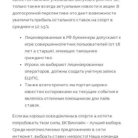
только также всегда актуальным новости и акции. В
долгосрочной перспективе это дает возможности
увеличить прибыль остального ставок на спорт в
среднем и 12-15%.
Лицензированные в РФ букмекеры допускают к
игре совершеннолетних пользователей (от 18
лет а старше), имеющих тамошнее
гражданство.
Игроки, их выбирают лицензированных
операторов, должны создать учетную запись
ЕЦУПС.
Также всего прочего, мы портал широко
известен котировками на текущие события и
являлось отличным помощником дли лайв
ставок.
Если вы хорошо осведомлены в спорте а хотите
попробовать твои силы, БК Винлайн – лучший выбора.
Cреди многочисленных предложениях в сети
интернет, выбрать ставку непросто! Наша команда