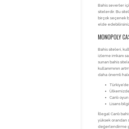
Bahis severler içi
sitelerdir. Bu si
birçok seçenek b
elde edebilirsiniz
MONOPOLY CASI
Bahis siteleri, ku
izleme imkanı sağ
sunan bahis sitel
kullanımının artm
daha önemli hal
Türkiye’de
Ülkemizde 
Canlı oyun 
Lisans bilg
İllegal Canlı ba
yüksek orandan se
değerlendirme şan