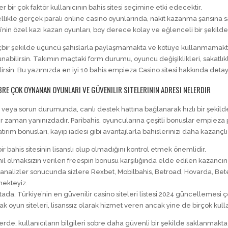
er bir çok faktör kullanıcının bahis sitesi seçimine etki edecektir.
ellikle gerçek paralı online casino oyunlarında, nakit kazanma şansına s
i’nin özel kazı kazan oyunları, boy derece kolay ve eğlenceli bir şekilde
 hiçbir şekilde üçüncü şahıslarla paylaşmamakta ve kötüye kullanmamakt
abilirsin. Takımın maçtaki form durumu, oyuncu değişiklikleri, sakatlı
irsin. Bu yazımızda en iyi 10 bahis empieza Casino sitesi hakkında detaylı
BRE ÇOK OYNANAN OYUNLARI VE GÜVENILIR SITELERININ ADRESI NELERDIR
 veya sorun durumunda, canlı destek hattına bağlanarak hızlı bir şekild
her zaman yanınızdadır. Paribahis, oyuncularına çeşitli bonuslar empieza 
ırım bonusları, kayıp iadesi gibi avantajlarla bahislerinizi daha kazançlı 
 bir bahis sitesinin lisanslı olup olmadığını kontrol etmek önemlidir.
hil olmaksızın verilen freespin bonusu karşılığında elde edilen kazancın
 analizler sonucunda sizlere Rexbet, Mobilbahis, Betroad, Hovarda, Bete
mekteyiz.
tada, Türkiye’nin en güvenilir casino siteleri listesi 2024 güncellemesi ço
 oyun siteleri, lisanssız olarak hizmet veren ancak yine de birçok kullan
lerde, kullanıcıların bilgileri sobre daha güvenli bir şekilde saklanmaktad