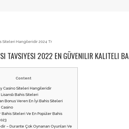
s Siteleri Hangileridir 2024 Tr
SI TAVSIYESI 2022 EN GÜVENILIR KALITELI BA
Content
 Casino Siteleri Hangileridir
Lisanslı Bahis Siteleri
n Bonus Veren En İyi Bahis Siteleri
 Casino
r Bahis Siteleri Ve En Popüler Bahis
2023
edir – Durante Çok Oynanan Oyunları Ve