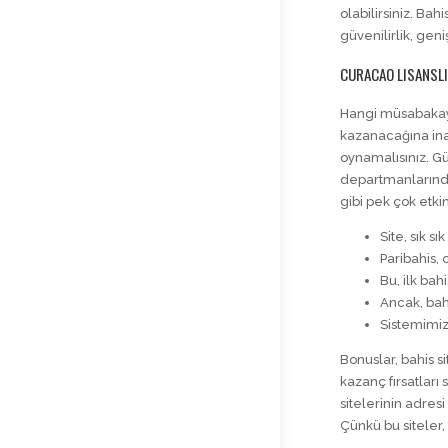
olabilirsiniz. Bah
güvenilirlik, gen
CURACAO LISANSLI
Hangi müsabakaya 
kazanacağına ina
oynamalısınız. G
departmanlarında
gibi pek çok etkin
Site, sık s
Paribahis, 
Bu, ilk bah
Ancak, bahi
Sistemimizd
Bonuslar, bahis s
kazanç fırsatları 
sitelerinin adres
Çünkü bu siteler,