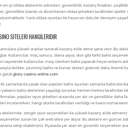
n en iyi iddaa sitelerinin adresleri, güvenilirlik, kazanç fırsatları, çeşitli
teler, genellikle lisanslı ve düzenlenen iddaa şirketleri tarafından işleti
ulunmaktadır. Canlı iddaa oyunları ile heyecan dolu bir deneyim yaşar
.
NO SITELERI HANGILERIDIR
llanıcılara yüksek oranlar sunarak kazanç elde etme şansı verir. Bu siteler, 
lar. Kullanıcılar, maç sonucu, diana sayısı, skor gibi farklı bahis seçene
eri sayesinde kullanıcılar, maçı izlerken bahis yaparak heyecanlarını art
asıyla birlikte, çevrimiçi bahis ve kumar siteleri giderek daha önemli ha
e geldi
glory-casino-online.com
.
 ilk zamanlarda yasak olan popüler bahis oyunları zamanla bahis bürol
yabancı bahis sitelerinin yaşadığı sorunlar hemen herkes tarafından bi
firmaları, popüler oyun şirketleri arasında yer alır ve genellikle daha f
ileri incelenirken, hangi otorite tarafından verildiği ve lisans numarasın
his sitelerinde, zengin oyun seçenekleri ile yüksek kazanç elde etmeni
çenekler sunan bir çok web sitesi yer alıyor. Bu sitelere en güncel adr
sına sahip olabilirsiniz. Piyasada yer alan en güvenilir seçenekler ara