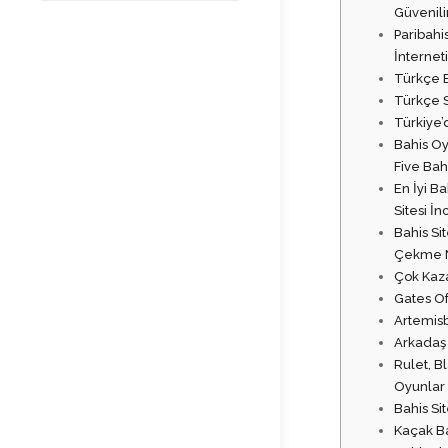
Güvenili
Paribahi
İnterneti
Türkçe B
Türkçe S
Türkiye’
Bahis Oy
Five Bah
En İyi B
Sitesi I
Bahis Si
Çekme Na
Çok Kaza
Gates Of
Artemisb
Arkadaş 
Rulet, B
Oyunlar
Bahis Si
Kaçak Ba