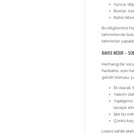
Ayrıca, diğ
Bunlar, öz
Bahis Sites
Bu bilgilerinizi
tahminlerde bulun
tahminler yapabil
BAHIS NEDIR – SO
Herhangi bir soru
Paribahis, sizin 
geldin bonusu, yat
İlk olarak,
Yatırım da
Yaptığımız
tavsiye et
İşte bu nok
Çünkü kaçak
Lisans sahibi site