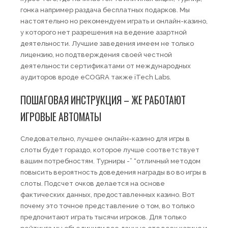
гонка например раздача бесплатных подарков. Мы
настоятельно но рекомендуем играть и онлайн-казино,
у которого нет разрешения на ведение азартной
деятельности. Лучшие заведения имеем не только
лицензию, но подтверждения своей честной
деятельности сертификатами от международных
аудиторов вроде eCOGRA также iTech Labs.
ПОШАГОВАЯ ИНСТРУКЦИЯ – ЖЕ РАБОТАЮТ
ИГРОВЫЕ АВТОМАТЫ
Следовательно, лучшее онлайн-казино для игры в
слоты будет гораздо, которое лучше соответствует
вашим потребностям. Турниры -” “отличный методом
повысить вероятность доведения награды во во игры в
слоты. Подсчет очков делается на основе
фактических данных, предоставленных казино. Вот
почему это точное представление о том, во только
предпочитают играть тысячи игроков. Для только