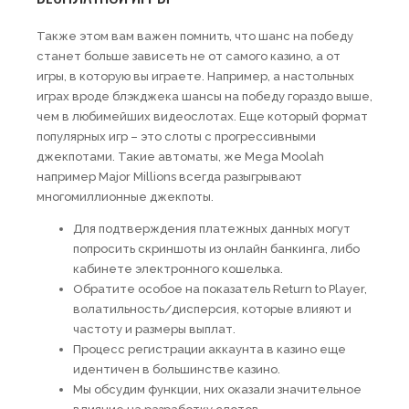
Также этом вам важен помнить, что шанс на победу
станет больше зависеть не от самого казино, а от
игры, в которую вы играете. Например, а настольных
играх вроде блэкджека шансы на победу гораздо выше,
чем в любимейших видеослотах. Еще который формат
популярных игр – это слоты с прогрессивными
джекпотами. Такие автоматы, же Mega Moolah
например Major Millions всегда разыгрывают
многомиллионные джекпоты.
Для подтверждения платежных данных могут
попросить скриншоты из онлайн банкинга, либо
кабинете электронного кошелька.
Обратите особое на показатель Return to Player,
волатильность/дисперсия, которые влияют и
частоту и размеры выплат.
Процесс регистрации аккаунта в казино еще
идентичен в большинстве казино.
Мы обсудим функции, них оказали значительное