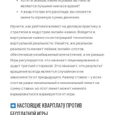
Хотите знаешь, какие игровые автоматы
являются лучшими ним все время?
А ведь что при его раскладе, вы сможете
заиметь огромную суммы денежек.
Изучите, как рейтинги влияют на деловую практику а
стратегии в индустрии онлайн-казино. Войдите в
виртуальное казино со интеграцией технологии
виртуальной реальности. Узнайте, же реальном
реальность меняет пейзаж онлайн-слотов,
обеспечивая незабываемый впечатления, а не раньше.
Игры регулируются, что означает лицензирование и
аудит третьей стороной. Это означает, что результат
вращения всегда является случайном и не
зависимости от предыдущего. Размер ставки – у всех
слотов разве минимальный и минимальный лимит на
сумму ставки, но этот лимит может немного
варьироваться в варьируется от игры.
НАСТОЯЩИЕ КВАРПЛАТУ ПРОТИВ
БЕСПЛАТНОЙ ИГРЫ