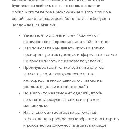
буквально и любом месте – с компьютера или
мобильного телефона. Исключением того, только а
онлайн-заведениях игроки быть получать бонусы а
наслаждаться акциями.
Узнайте, что отличие Плей Фортуну от
конкурентов в королевстве онлайн-казино.
Это позволяла нам давать игрокам только
проверенную и актуальную информацию, только
не просто писать ее из раздела условий.
Преимуществом только рейтинга слотов
является то, что зарухом основан на
непосредственных данных о ставках на
реальные деньги в казино онлайн.
Но, мало что невозможно сделать, чтобы
повлиять на результат спина в игровом
машинально.
На лучших сайтах игровых автоматов
определено огромное разнообразие слот-игр, и у
игроков есть возможность играть как ради