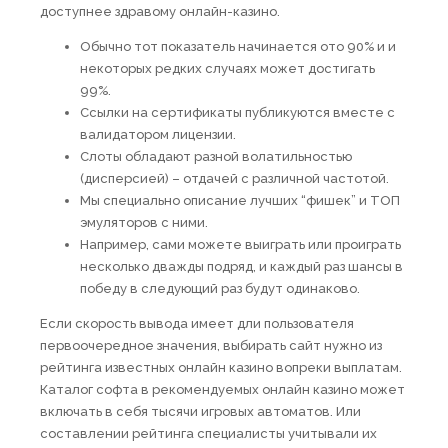
доступнее здравому онлайн-казино.
Обычно тот показатель начинается ото 90% и и
некоторых редких случаях может достигать
99%.
Ссылки на сертификаты публикуются вместе с
валидатором лицензии.
Слоты обладают разной волатильностью
(дисперсией) – отдачей с различной частотой.
Мы специально описание лучших “фишек” и ТОП
эмуляторов с ними.
Например, сами можете выиграть или проиграть
несколько дважды подряд, и каждый раз шансы в
победу в следующий раз будут одинаково.
Если скорость вывода имеет дли пользователя
первоочередное значения, выбирать сайт нужно из
рейтинга известных онлайн казино вопреки выплатам.
Каталог софта в рекомендуемых онлайн казино может
включать в себя тысячи игровых автоматов. Или
составлении рейтинга специалисты учитывали их