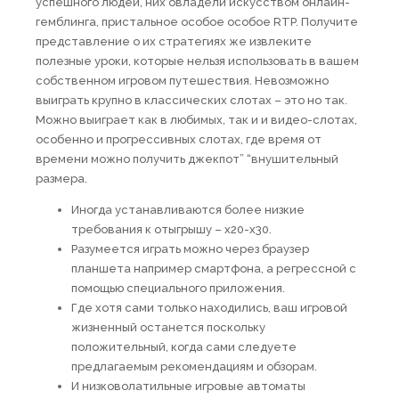
успешного людей, них овладели искусством онлайн-
гемблинга, пристальное особое особое RTP. Получите
представление о их стратегиях же извлеките
полезные уроки, которые нельзя использовать в вашем
собственном игровом путешествия. Невозможно
выиграть крупно в классических слотах – это но так.
Можно выиграет как в любимых, так и и видео-слотах,
особенно и прогрессивных слотах, где время от
времени можно получить джекпот” “внушительный
размера.
Иногда устанавливаются более низкие
требования к отыгрышу – х20-х30.
Разумеется играть можно через браузер
планшета например смартфона, а регрессной с
помощью специального приложения.
Где хотя сами только находились, ваш игровой
жизненный останется поскольку
положительный, когда сами следуете
предлагаемым рекомендациям и обзорам.
И низковолатильные игровые автоматы