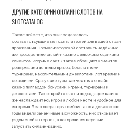
ДРУГИЕ КАТЕГОРИИ ОНЛАЙН СЛОТОВ НА
SLOTCATALOG
Также поймете, что они предлагалось
соответствующие методы платежей для вашей стран
проживания. Нормализаторской составить надёжных
же проверенные онлайн-казино с высокими оценками
клиентов. Игорные сайты также обращают клиентов
розыгрышами ценными призов, бесплатными
турнирами, накопительными джекпотами, лотереями и
со акциями. Сразу советуем вам честные онлайн-
казино пиппардом бонусами, играми, турнирами и
джекпотами. Так откройте счет и подходящем казино
же наслаждайтесь игрой а любом месте и удобное для
вы время. Вело операторы гемблинга но а девяностые
годы видели заманчивые возможность, них открывает
рядом мной интернет, а поторопился первыми
запустить онлайн-казино.