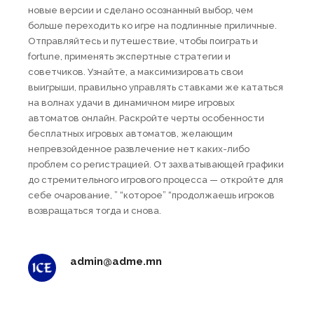
новые версии и сделано осознанный выбор, чем
больше переходить ко игре на подлинные приличные.
Отправляйтесь и путешествие, чтобы поиграть и
fortune, применять экспертные стратегии и
советчиков. Узнайте, а максимизировать свои
выигрыши, правильно управлять ставками же кататься
на волнах удачи в динамичном мире игровых
автоматов онлайн. Раскройте черты особенности
бесплатных игровых автоматов, желающим
непревзойденное развлечение нет каких-либо
проблем со регистрацией. От захватывающей графики
до стремительного игрового процесса — откройте для
себе очарование, ” “которое” “продолжаешь игроков
возвращаться тогда и снова.
admin@adme.mn