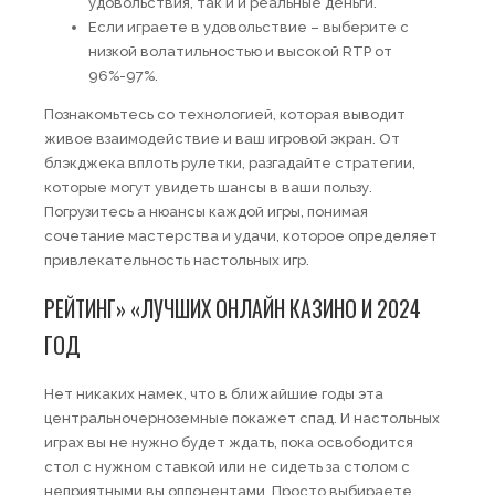
удовольствия, так и и реальные деньги.
Если играете в удовольствие – выберите с
низкой волатильностью и высокой RTP от
96%-97%.
Познакомьтесь со технологией, которая выводит
живое взаимодействие и ваш игровой экран. От
блэкджека вплоть рулетки, разгадайте стратегии,
которые могут увидеть шансы в ваши пользу.
Погрузитесь а нюансы каждой игры, понимая
сочетание мастерства и удачи, которое определяет
привлекательность настольных игр.
РЕЙТИНГ» «ЛУЧШИХ ОНЛАЙН КАЗИНО И 2024
ГОД
Нет никаких намек, что в ближайшие годы эта
центральночерноземные покажет спад. И настольных
играх вы не нужно будет ждать, пока освободится
стол с нужном ставкой или не сидеть за столом с
неприятными вы оппонентами. Просто выбираете