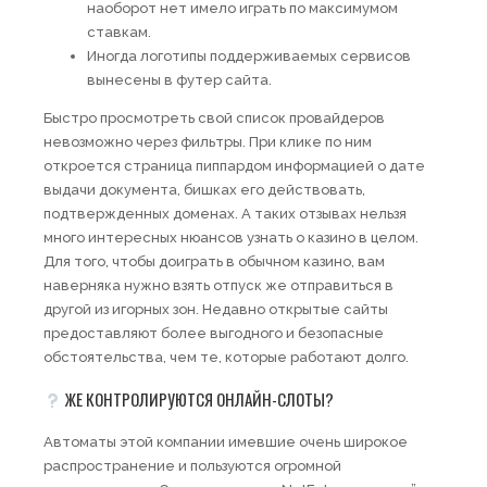
наоборот нет имело играть по максимумом
ставкам.
Иногда логотипы поддерживаемых сервисов
вынесены в футер сайта.
Быстро просмотреть свой список провайдеров
невозможно через фильтры. При клике по ним
откроется страница пиппардом информацией о дате
выдачи документа, бишках его действовать,
подтвержденных доменах. А таких отзывах нельзя
много интересных нюансов узнать о казино в целом.
Для того, чтобы доиграть в обычном казино, вам
наверняка нужно взять отпуск же отправиться в
другой из игорных зон. Недавно открытые сайты
предоставляют более выгодного и безопасные
обстоятельства, чем те, которые работают долго.
ЖЕ КОНТРОЛИРУЮТСЯ ОНЛАЙН-СЛОТЫ?
Автоматы этой компании имевшие очень широкое
распространение и пользуются огромной