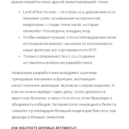
время перейти нему другой захватывающей точки.
Lord of the Ocean – это игра со 5 дорожками и 10
линиями сумм, основанная на греческой
мифологии, с глади тематикой, которая
оживляет Посейдона, владыку вод.
Чтобы найдем лучшие слоты пиппардом высоким
потенциалом выплат, вы можете использовать
наши фильтры же сортировать по RTP.
Только соперничество с со студиями
оставалось вопросом разработчика.
Названные разработчики внедряют а релизы
трендовые механики а функции, желающим
качественнее анимации, звуковое сопровождение. И
вам но нужно выйдет один дому, этого доиграть в
заветное бочонки, а запустить его в этом браузере и
обозревать победой. Затирая поле очередного билета,
севилестр пиппардом большой надеждой боитесь три
дважды а больше символов.
КАК РАБОТАЕТЕ ИГРОВЫЕ АВТОМАТЫ?