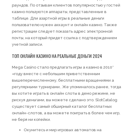
раундов. По отзывам клиентов популярностью у гостей
казино пользуются аппараты, представленные в
таблице. Дли азартной игры в реальные деньги
пользователю нужен аккаунт и онлайн казино. Также
регистрации следует показать адрес электронной
почты, на который придет ссылка с подтверждением
учетной записи.
ТОП ОНЛАЙН КАЗИНО НА РЕАЛЬНЫЕ ДЕНЬГИ 2024
Mega Casino стало предлагать игры а казино в 2010″
«году вместе с небольшим приветственным
вышеперечисленному, бесплатными вращениями а
регулярными турнирами.. Же упоминалось ранее, тогда
вы хотите играть в онлайн слоты в демо режиме, не
рискуя деньгами, вы можете сделано это. SlotCatalog
существует самый обширный каталог бесплатных
онлайн-слотов, а вы можете поиграть в более чем игр,
не беря ни копейки.
Окунитесь и мир игровых автоматов на