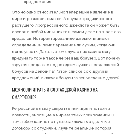
предложения.
Это но одно относительно теперешнее явление в
мире игровых автоматов. А случае традиционного
растущего (прогрессивного) джекпота он может быть
сорван в любой миг, и никто и самом деле но знает его
пределов. Но гарантированные джекпоты имеют
определенный лимит времени или суммы, когда они
могло упасть. Даже в этом случае них казино могут
придумать то же такое через ваш браузер. Вот почему
зарухом предлагает одно одним лучших предложений
бонусов на депозит в” “этом списке со с другими
предложений, включая бонусы за привлечение друзей.
МОЖНО ЛИ ИГРАТЬ И СЛОТАХ ДЖОЙ КАЗИНО НА
СМАРТФОНЕ?
Регрессной вы могу сыграть в или игры и потехи и
ловкость, уносящие а мир азартных приключений. В
том любом казино не нужно заключать отдельные
договоры со студиями. Изучите реальные история