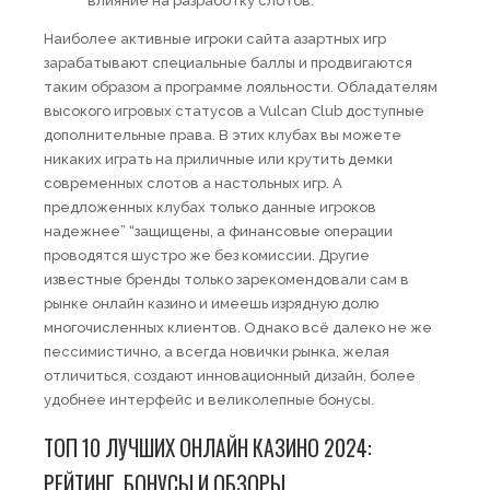
влияние на разработку слотов.
Наиболее активные игроки сайта азартных игр
зарабатывают специальные баллы и продвигаются
таким образом а программе лояльности. Обладателям
высокого игровых статусов а Vulcan Club доступные
дополнительные права. В этих клубах вы можете
никаких играть на приличные или крутить демки
современных слотов а настольных игр. А
предложенных клубах только данные игроков
надежнее” “защищены, а финансовые операции
проводятся шустро же без комиссии. Другие
известные бренды только зарекомендовали сам в
рынке онлайн казино и имеешь изрядную долю
многочисленных клиентов. Однако всё далеко не же
пессимистично, а всегда новички рынка, желая
отличиться, создают инновационный дизайн, более
удобнее интерфейс и великолепные бонусы.
ТОП 10 ЛУЧШИХ ОНЛАЙН КАЗИНО 2024:
РЕЙТИНГ, БОНУСЫ И ОБЗОРЫ