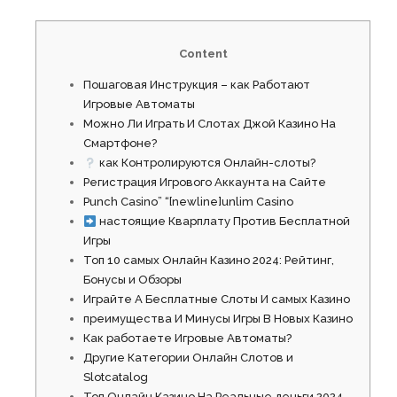
Content
Пошаговая Инструкция – как Работают
Игровые Автоматы
Можно Ли Играть И Слотах Джой Казино На
Смартфоне?
как Контролируются Онлайн-слоты?
Регистрация Игрового Аккаунта на Сайте
Punch Casino” “[newline]unlim Casino
настоящие Кварплату Против Бесплатной
Игры
Топ 10 самых Онлайн Казино 2024: Рейтинг,
Бонусы и Обзоры
Играйте А Бесплатные Слоты И самых Казино
преимущества И Минусы Игры В Новых Казино
Как работаете Игровые Автоматы?
Другие Категории Онлайн Слотов и
Slotcatalog
Топ Онлайн Казино На Реальные деньги 2024