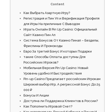
Content
Как Выбрать Азартную Игру?
Регистрация и Пин Уп и Верификация Профиля
для Игры На приличные С Выводом
Играть Онлайн В Pin Up Casino: Официальный
Сайт Казино Пин Ап
Система Бонусов От Казино Пинап – Бездепы,
Фриспины И Промокоды
Евро За третий Бонус И которых Подарки
такие Способы Оплаты доступны Для
Российских Игроков?
Мобильная Версия Pin Up Casino: Новый
Уровень удобно И Быстродействия
Pin-up Casino Предлагает российским Игрокам
Широкий выбор Игр, А регрессной Бонус До 25
000 ₽
Бонусы И Акции
Доступна ли Поддержка Клиентов в России?
Как Пополнить Игровой Счет?
Как использовать Личный Кабинет и Пинап И