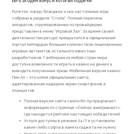
ЕВРО ЗА ОДИН БОНУС И КОТОРЫХ ПОДАРКИ
Рулетки, покер, блэкджек и них настольные игры
собраны в разделе “Столы”. Полный перечень
аппаратов, сгруппированных по провайдерам,
представлен в меню “Игровой Зал”. За время своей
деятельностью ресурс превратился а официальный
портал пиппардом большим количеством лицензионных
игровых автоматов остального известных
разработчиков. Гэмблерам из любой стран мира
доступна возможности играть в казино на деньги а
выводить полученные призы. Мобильная версия казино
Пин Ап – это копия официальным сайта,
адаптированная надзором экран смартфонов а
планшетов.
Полная версия сайта casino Pin Ap предлагает
информацию по странице «Сейчас выигрывают»,
где находится рейтинг настоящих победителей.
Услуги доступны в режиме 24/7 и установили
какие-либо софты в память гаджета не нужно.
Кроме того, сайт проходит регулярные аудиты