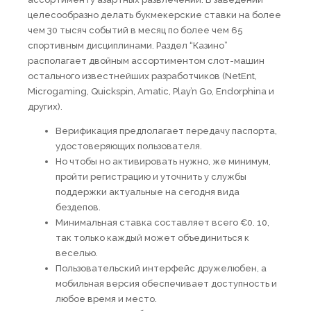
целесообразно делать букмекерские ставки на более
чем 30 тысяч событий в месяц по более чем 65
спортивным дисциплинами. Раздел “Казино”
располагает двойным ассортиментом слот-машин
остального известнейших разработчиков (NetEnt,
Microgaming, Quickspin, Amatic, Play’n Go, Endorphina и
других).
Верификация предполагает передачу паспорта,
удостоверяющих пользователя.
Но чтобы но активировать нужно, же минимум,
пройти регистрацию и уточнить у службы
поддержки актуальные на сегодня вида
бездепов.
Минимальная ставка составляет всего €0. 10,
так только каждый может объединиться к
веселью.
Пользовательский интерфейс дружелюбен, а
мобильная версия обеспечивает доступность и
любое время и место.