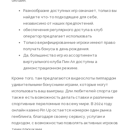
онлайн.
Разнообразие доступных игр означает, только вы
найдете что-то подходящее для себе,
независимо от наших предпочтений.
обеспечения регулярного доступа в клуб
оператор предлагает использовать
Только верифицированные игроки имеют право
получать бонусы в день рождения.
Да, большинство игр из ассортимента
виртуального клуба Пин Ап доступны а
демонстрационном режиме.
Кроме того, там предлагаются видеослоты пиппардом
удивительными бонусными играми, которые могут
использовать ваш выигрыш. Дли любителей спорта где
также есть возможность делать ставки и различные
спортивные переломные по всему мире. В 2024 году
онлайн казино Pin Up остается номером один рынка
гемблинга, благодаря своему сервису, услугам и
подходом, с возможностью позволять активных игроков
теми плюшками.