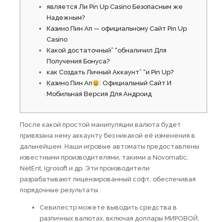
является Ли Pin Up Casino Безопасным же
Надежным?
Казино Пин Ап — официальному Сайт Pin Up
Casino
Какой достаточный” “обналичил Для
Получения Бонуса?
как Создать Личный Аккаунт” “и Pin Up?
Казино Пин Ап
: Официальный Сайт И
Мобильная Версия Для Андроид
После какой простой манипуляции валюта будет
привязана нему аккаунту без никакой её изменения в
дальнейшем. Наши игровые автоматы предоставлены
известными производителями, такими а Novomatic,
NetEnt, Igrosoft и др. Эти производители
разрабатывают лицензированный софт, обеспечивая
порядочные результаты.
Севилестр можете выводить средства в
различных валютах, включая доллары МИРОВОЙ,