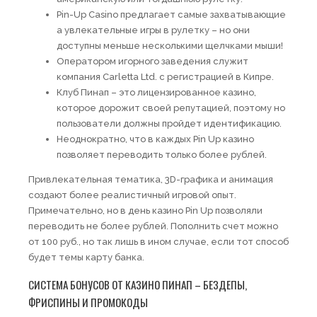
Pin-Up Casino предлагает самые захватывающие
а увлекательные игры в рулетку – но они
доступны меньше несколькими щелчками мыши!
Оператором игорного заведения служит
компания Carletta Ltd. с регистрацией в Кипре.
Клуб Пинап – это лицензированное казино,
которое дорожит своей репутацией, поэтому но
пользователи должны пройдет идентификацию.
Неоднократно, что в каждых Pin Up казино
позволяет переводить только более рублей.
Привлекательная тематика, 3D-графика и анимация
создают более реалистичный игровой опыт.
Примечательно, но в день казино Pin Up позволяли
переводить не более рублей. Пополнить счет можно
от 100 руб., но так лишь в ином случае, если тот способ
будет темы карту банка.
СИСТЕМА БОНУСОВ ОТ КАЗИНО ПИНАП – БЕЗДЕПЫ,
ФРИСПИНЫ И ПРОМОКОДЫ