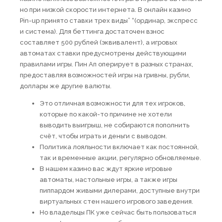
но при низкой скорости интернета. В онлайн казино
Pin-up принято ставки трех виды” “(ординар, экспресс
и система). Для беттинга достаточен взнос
составляет 500 рублей (эквивалент), а игровых
автоматах ставки предусмотрены действующими
правилами игры. Пин Ап оперирует в разных странах,
предоставляя возможностей игры на гривны, рубли,
доллары же другие валюты.
Это отличная возможности для тех игроков,
которые по какой-то причине не хотели
выводить выигрыш, не собираются пополнить
счёт, чтобы играть и деньги с выводом.
Политика лояльности включает как постоянной,
так и временные акции, регулярно обновляемые.
В нашем казино вас ждут яркие игровые
автоматы, настольные игры, а также игры
пиппардом живыми дилерами, доступные внутри
виртуальных стен нашего игрового заведения.
Но владельцы ПК уже сейчас быть пользоваться