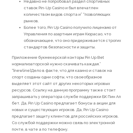
Недавно не попробовал раздел спортивных
ставок Pin-Up Casino и был впечатлен
количеством видов спорта и” “позволяющих
рынков.
Более того, Pin Up Casino получило лицензию от
Управления по азартным играм Кюрасао, что
обозначающее, что оно придерживается строгих
стандартов безопасности и защиты.
Приложение букмекерской конторы Pin Up Bet
нормализаторской нужно скачивать каждая.”
“[newline]Дело в факте, что для казино и ставок на
спорт созданы одни софты, что своеобразное
выделяет этот сайт от других некоторых игровых
ресурсов. Ссылку на данную программу также стоит
запрашивать у оператора службе поддержки БК Пин Ап
бет. Да, Pin Up Casino предлагает бонусы а акции для
новых и существующих игроков. Да, Pin Up Casino
предлагает защиту клиентов для российских игроков.
Со службой поддержки можно связь по электронной
почте, в чате а по телефону.