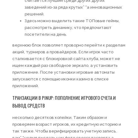
считается лучшим среди других других
заведений из-за ряда крутых” “а инновационных
решений.
Здесь можно выделить такие ТОПовые геймы,
рассмотреть динамику, что предпочитают
посетители на день.
верхнюю блок позволяет проворно перейти к разделам
акций, турниров а провайдеров. Если игрок часто
сталкивается с блокировкой сайта клуба, может не
ищем каждый раз свободное зеркало, а установить
приложение. После установки игровые автоматы
запускаются с помощью иконки казино в списке
приложений.
ТРАНЗАКЦИИ В PINUP: ПОПОЛНЕНИЕ ИГРОВОГО СЧЕТА И
ВЫВОД СРЕДСТВ
несколько десятков копейки. Таким образом и
проверяем возраст игроков, их кредитную историю и
так также. Чтобы верифицировать учетную запись,
вам” “нельзя выслать нам фото своего паспорта а